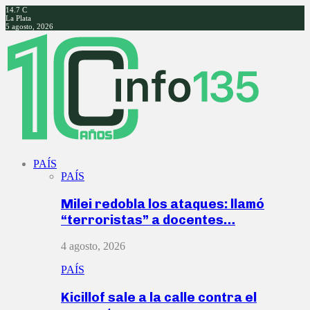
14.7
C
La Plata
5 agosto, 2026
Facebook
Twitter
Instagram
Youtube
PAÍS
PAÍS
Milei redobla los ataques: llamó
“terroristas” a docentes…
4 agosto, 2026
PAÍS
Kicillof sale a la calle contra el