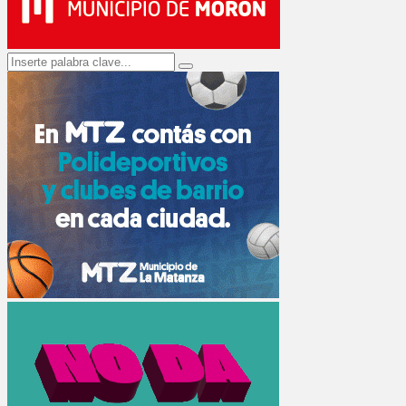
Search
Search
for: