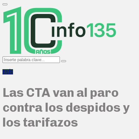
Search
for:
Primary
Menu
Search
Search
for:
PAÍS
Las CTA van al paro
contra los despidos y
los tarifazos