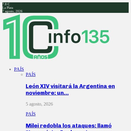
7.8
C
La Plata
7 agosto, 2026
Facebook
Twitter
Instagram
Youtube
PAÍS
PAÍS
León XIV visitará la Argentina en
noviembre: un…
5 agosto, 2026
PAÍS
Milei redobla los ataques: llamó