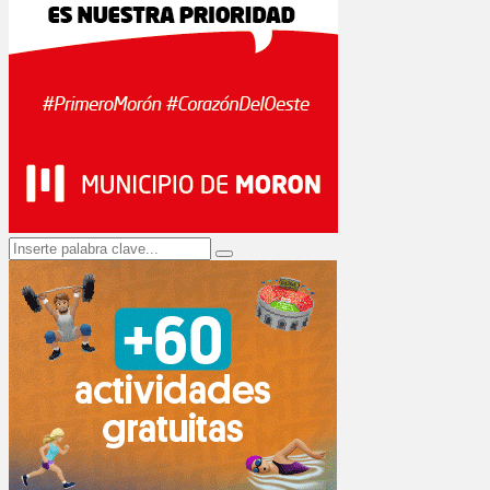
Search
Search
for: