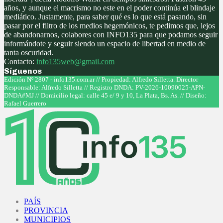
años, y aunque el macrismo no este en el poder continúa el blindaje
mediático. Justamente, para saber qué es lo que está pasando, sin
pasar por el filtro de los medios hegemónicos, te pedimos que, lejos
de abandonarnos, colabores con INFO135 para que podamos seguir
informándote y seguir siendo un espacio de libertad en medio de
tanta oscuridad.
Contacto:
info135web@gmail.com
Síguenos
Facebook
Twitter
Instagram
Youtube
Edición Nº 2807 - info135.com.ar // Propiedad: Alfredo Silletta. Director
Responsable: Alfredo Silletta // Registro DNDA: PV-2026-10090025-APN-
DNDA#MJ // Domicilio legal: calle 45 e/ 9 y 10, La Plata, Bs. As. // Diseño:
Rafael Guerrero
Facebook
Twitter
Instagram
Youtube
PAÍS
PROVINCIA
MUNICIPIOS