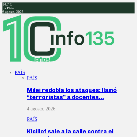
14.7
C
La Plata
6 agosto, 2026
Facebook
Twitter
Instagram
Youtube
PAÍS
PAÍS
Milei redobla los ataques: llamó
“terroristas” a docentes…
4 agosto, 2026
PAÍS
Kicillof sale a la calle contra el