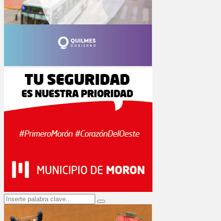
Search
Search
for: