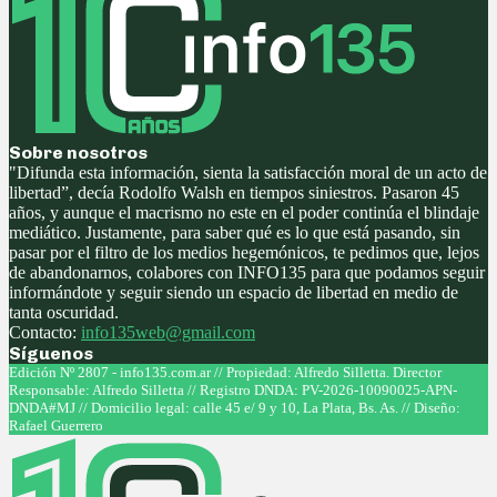
Sobre nosotros
"Difunda esta información, sienta la satisfacción moral de un acto de
libertad”, decía Rodolfo Walsh en tiempos siniestros. Pasaron 45
años, y aunque el macrismo no este en el poder continúa el blindaje
mediático. Justamente, para saber qué es lo que está pasando, sin
pasar por el filtro de los medios hegemónicos, te pedimos que, lejos
de abandonarnos, colabores con INFO135 para que podamos seguir
informándote y seguir siendo un espacio de libertad en medio de
tanta oscuridad.
Contacto:
info135web@gmail.com
Síguenos
Facebook
Twitter
Instagram
Youtube
Edición Nº 2807 - info135.com.ar // Propiedad: Alfredo Silletta. Director
Responsable: Alfredo Silletta // Registro DNDA: PV-2026-10090025-APN-
DNDA#MJ // Domicilio legal: calle 45 e/ 9 y 10, La Plata, Bs. As. // Diseño:
Rafael Guerrero