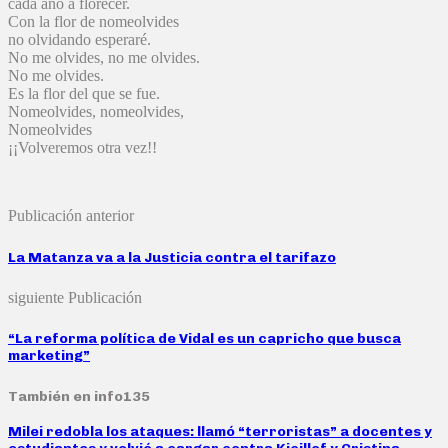
cada año a florecer.
Con la flor de nomeolvides
no olvidando esperaré.
No me olvides, no me olvides.
No me olvides.
Es la flor del que se fue.
Nomeolvides, nomeolvides,
Nomeolvides
¡¡Volveremos otra vez!!
Publicación anterior
La Matanza va a la Justicia contra el tarifazo
siguiente Publicación
“La reforma política de Vidal es un capricho que busca
marketing”
También en info135
Milei redobla los ataques: llamó “terroristas” a docentes y