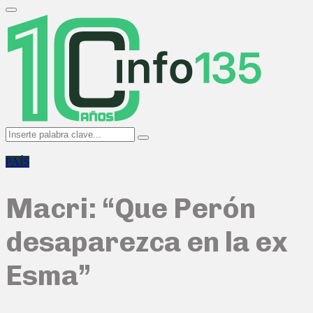
Search
for:
Primary
Menu
Search
Search
for:
PAÍS
Macri: “Que Perón
desaparezca en la ex
Esma”