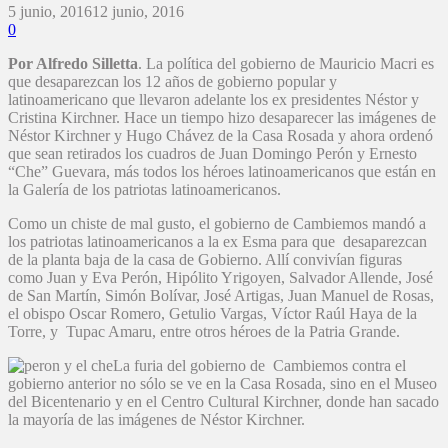
5 junio, 2016
12 junio, 2016
0
Por Alfredo Silletta
. La política del gobierno de Mauricio Macri es
que desaparezcan los 12 años de gobierno popular y
latinoamericano que llevaron adelante los ex presidentes Néstor y
Cristina Kirchner. Hace un tiempo hizo desaparecer las imágenes de
Néstor Kirchner y Hugo Chávez de la Casa Rosada y ahora ordenó
que sean retirados los cuadros de Juan Domingo Perón y Ernesto
“Che” Guevara, más todos los héroes latinoamericanos que están en
la Galería de los patriotas latinoamericanos.
Como un chiste de mal gusto, el gobierno de Cambiemos mandó a
los patriotas latinoamericanos a la ex Esma para que desaparezcan
de la planta baja de la casa de Gobierno. Allí convivían figuras
como Juan y Eva Perón, Hipólito Yrigoyen, Salvador Allende, José
de San Martín, Simón Bolívar, José Artigas, Juan Manuel de Rosas,
el obispo Oscar Romero, Getulio Vargas, Víctor Raúl Haya de la
Torre, y Tupac Amaru, entre otros héroes de la Patria Grande.
La furia del gobierno de Cambiemos contra el
gobierno anterior no sólo se ve en la Casa Rosada, sino en el Museo
del Bicentenario y en el Centro Cultural Kirchner, donde han sacado
la mayoría de las imágenes de Néstor Kirchner.