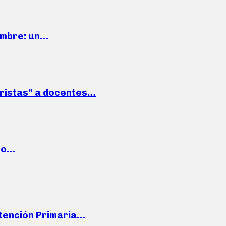
iembre: un…
roristas” a docentes…
cto…
Atención Primaria…