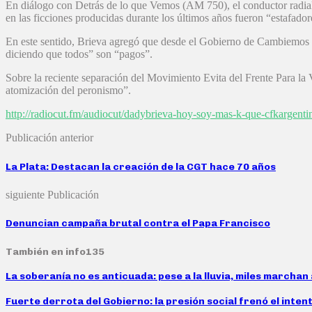
En diálogo con Detrás de lo que Vemos (AM 750), el conductor radial a
en las ficciones producidas durante los últimos años fueron “estafador
En este sentido, Brieva agregó que desde el Gobierno de Cambiemos est
diciendo que todos” son “pagos”.
Sobre la reciente separación del Movimiento Evita del Frente Para la 
atomización del peronismo”.
http://radiocut.fm/audiocut/dadybrieva-hoy-soy-mas-k-que-cfkargenti
Publicación anterior
La Plata: Destacan la creación de la CGT hace 70 años
siguiente Publicación
Denuncian campaña brutal contra el Papa Francisco
También en info135
La soberanía no es anticuada: pese a la lluvia, miles marcha
Fuerte derrota del Gobierno: la presión social frenó el inten