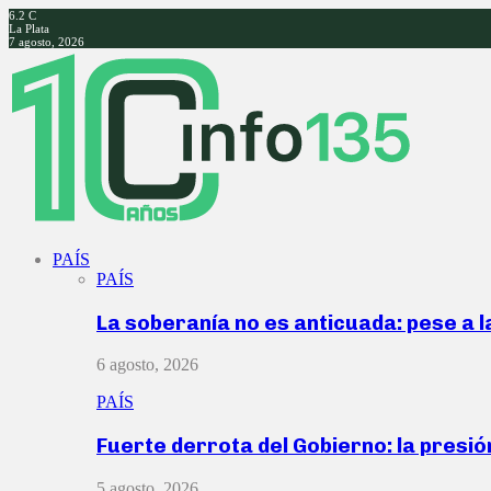
6.2
C
La Plata
7 agosto, 2026
Facebook
Twitter
Instagram
Youtube
PAÍS
PAÍS
La soberanía no es anticuada: pese a 
6 agosto, 2026
PAÍS
Fuerte derrota del Gobierno: la presió
5 agosto, 2026