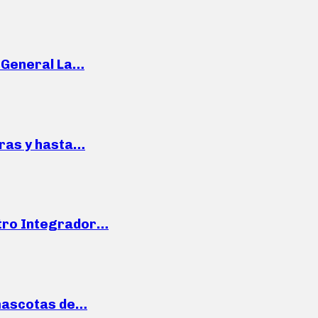
e General La…
pras y hasta…
ntro Integrador…
mascotas de…