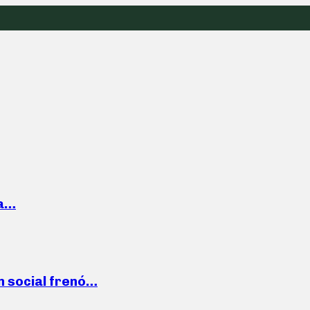
la…
n social frenó…