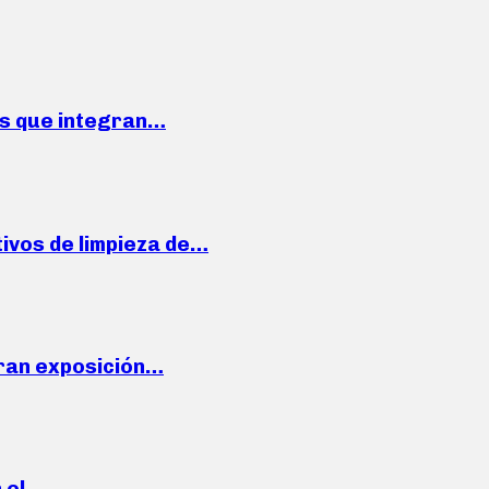
ses que integran…
ivos de limpieza de…
ran exposición…
n el…