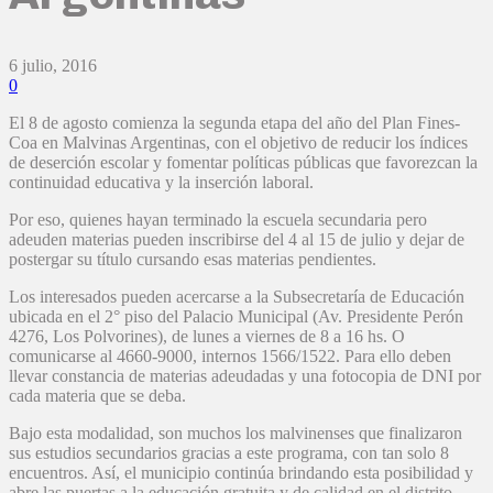
6 julio, 2016
0
El 8 de agosto comienza la segunda etapa del año del Plan Fines-
Coa en Malvinas Argentinas, con el objetivo de reducir los índices
de deserción escolar y fomentar políticas públicas que favorezcan la
continuidad educativa y la inserción laboral.
Por eso, quienes hayan terminado la escuela secundaria pero
adeuden materias pueden inscribirse del 4 al 15 de julio y dejar de
postergar su título cursando esas materias pendientes.
Los interesados pueden acercarse a la Subsecretaría de Educación
ubicada en el 2° piso del Palacio Municipal (Av. Presidente Perón
4276, Los Polvorines), de lunes a viernes de 8 a 16 hs. O
comunicarse al 4660-9000, internos 1566/1522. Para ello deben
llevar constancia de materias adeudadas y una fotocopia de DNI por
cada materia que se deba.
Bajo esta modalidad, son muchos los malvinenses que finalizaron
sus estudios secundarios gracias a este programa, con tan solo 8
encuentros. Así, el municipio continúa brindando esta posibilidad y
abre las puertas a la educación gratuita y de calidad en el distrito.