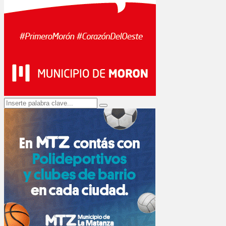
Search
Search
for: