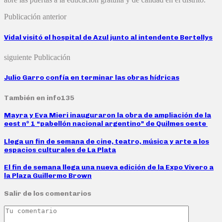
Publicación anterior
Vidal visitó el hospital de Azul junto al intendente Bertellys
siguiente Publicación
Julio Garro confía en terminar las obras hídricas
También en info135
Mayra y Eva Mieri inauguraron la obra de ampliación de la
eest nº 1 “pabellón nacional argentino” de Quilmes oeste
Llega un fin de semana de cine, teatro, música y arte a los
espacios culturales de La Plata
El fin de semana llega una nueva edición de la Expo Vivero a
la Plaza Guillermo Brown
Salir de los comentarios