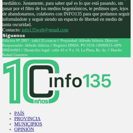
mediático. Justamente, para saber qué es lo que está pasando, sin
pasar por el filtro de los medios hegemónicos, te pedimos que, lejos
de abandonarnos, colabores con INFO135 para que podamos seguir
informándote y seguir siendo un espacio de libertad en medio de
tanta oscuridad.
Contacto:
info135web@gmail.com
Síguenos
Facebook
Twitter
Instagram
Youtube
Edición Nº 2807 - info135.com.ar // Propiedad: Alfredo Silletta. Director
Responsable: Alfredo Silletta // Registro DNDA: PV-2026-10090025-APN-
DNDA#MJ // Domicilio legal: calle 45 e/ 9 y 10, La Plata, Bs. As. // Diseño:
Rafael Guerrero
Facebook
Twitter
Instagram
Youtube
PAÍS
PROVINCIA
MUNICIPIOS
OPINIÓN