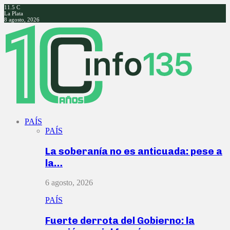
11.5
C
La Plata
8 agosto, 2026
Facebook
Twitter
Instagram
Youtube
PAÍS
PAÍS
La soberanía no es anticuada: pese a
la…
6 agosto, 2026
PAÍS
Fuerte derrota del Gobierno: la