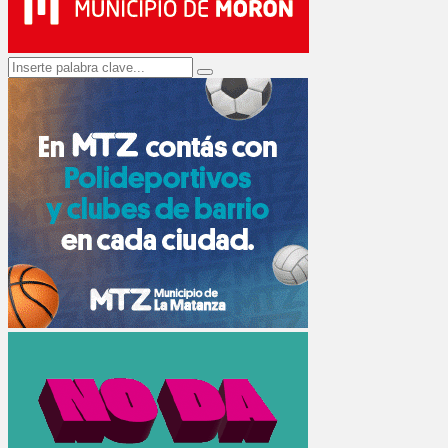
Search
Search
for: