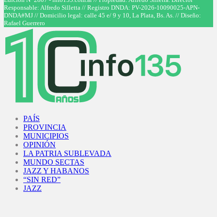
Responsable: Alfredo Silletta // Registro DNDA: PV-2026-10090025-APN-
DNDA#MJ // Domicilio legal: calle 45 e/ 9 y 10, La Plata, Bs. As. // Diseño:
Rafael Guerrero
Facebook
Twitter
Instagram
Youtube
PAÍS
PROVINCIA
MUNICIPIOS
OPINIÓN
LA PATRIA SUBLEVADA
MUNDO SECTAS
JAZZ Y HABANOS
“SIN RED”
JAZZ