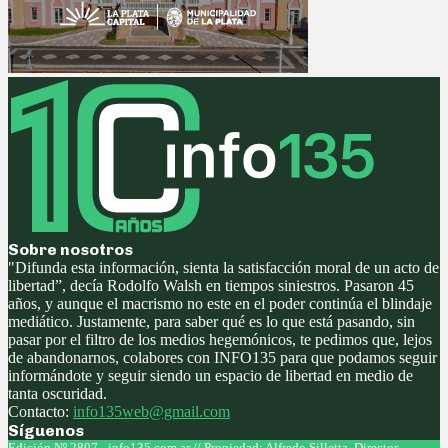
Sobre nosotros
"Difunda esta información, sienta la satisfacción moral de un acto de
libertad”, decía Rodolfo Walsh en tiempos siniestros. Pasaron 45
años, y aunque el macrismo no este en el poder continúa el blindaje
mediático. Justamente, para saber qué es lo que está pasando, sin
pasar por el filtro de los medios hegemónicos, te pedimos que, lejos
de abandonarnos, colabores con INFO135 para que podamos seguir
informándote y seguir siendo un espacio de libertad en medio de
tanta oscuridad.
Contacto:
info135web@gmail.com
Síguenos
Facebook
Twitter
Instagram
Youtube
Edición Nº 2807 - info135.com.ar // Propiedad: Alfredo Silletta. Director