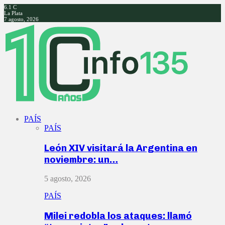
6.1
C
La Plata
7 agosto, 2026
Facebook
Twitter
Instagram
Youtube
PAÍS
PAÍS
León XIV visitará la Argentina en
noviembre: un…
5 agosto, 2026
PAÍS
Milei redobla los ataques: llamó