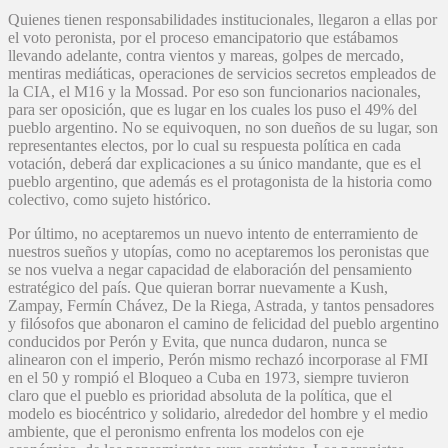
Quienes tienen responsabilidades institucionales, llegaron a ellas por
el voto peronista, por el proceso emancipatorio que estábamos
llevando adelante, contra vientos y mareas, golpes de mercado,
mentiras mediáticas, operaciones de servicios secretos empleados de
la CIA, el M16 y la Mossad. Por eso son funcionarios nacionales,
para ser oposición, que es lugar en los cuales los puso el 49% del
pueblo argentino. No se equivoquen, no son dueños de su lugar, son
representantes electos, por lo cual su respuesta política en cada
votación, deberá dar explicaciones a su único mandante, que es el
pueblo argentino, que además es el protagonista de la historia como
colectivo, como sujeto histórico.
Por último, no aceptaremos un nuevo intento de enterramiento de
nuestros sueños y utopías, como no aceptaremos los peronistas que
se nos vuelva a negar capacidad de elaboración del pensamiento
estratégico del país. Que quieran borrar nuevamente a Kush,
Zampay, Fermín Chávez, De la Riega, Astrada, y tantos pensadores
y filósofos que abonaron el camino de felicidad del pueblo argentino
conducidos por Perón y Evita, que nunca dudaron, nunca se
alinearon con el imperio, Perón mismo rechazó incorporase al FMI
en el 50 y rompió el Bloqueo a Cuba en 1973, siempre tuvieron
claro que el pueblo es prioridad absoluta de la política, que el
modelo es biocéntrico y solidario, alrededor del hombre y el medio
ambiente, que el peronismo enfrenta los modelos con eje