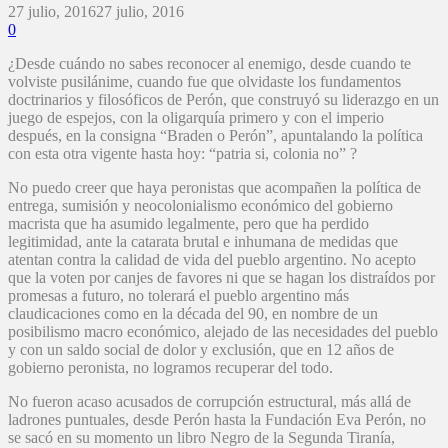
27 julio, 2016
27 julio, 2016
0
¿Desde cuándo no sabes reconocer al enemigo, desde cuando te
volviste pusilánime, cuando fue que olvidaste los fundamentos
doctrinarios y filosóficos de Perón, que construyó su liderazgo en un
juego de espejos, con la oligarquía primero y con el imperio
después, en la consigna “Braden o Perón”, apuntalando la política
con esta otra vigente hasta hoy: “patria si, colonia no” ?
No puedo creer que haya peronistas que acompañen la política de
entrega, sumisión y neocolonialismo económico del gobierno
macrista que ha asumido legalmente, pero que ha perdido
legitimidad, ante la catarata brutal e inhumana de medidas que
atentan contra la calidad de vida del pueblo argentino. No acepto
que la voten por canjes de favores ni que se hagan los distraídos por
promesas a futuro, no tolerará el pueblo argentino más
claudicaciones como en la década del 90, en nombre de un
posibilismo macro económico, alejado de las necesidades del pueblo
y con un saldo social de dolor y exclusión, que en 12 años de
gobierno peronista, no logramos recuperar del todo.
No fueron acaso acusados de corrupción estructural, más allá de
ladrones puntuales, desde Perón hasta la Fundación Eva Perón, no
se sacó en su momento un libro Negro de la Segunda Tiranía,