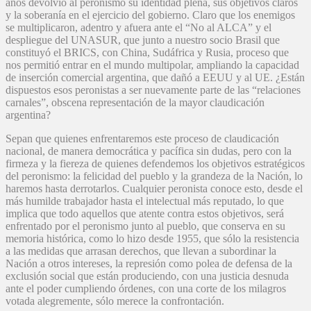
años devolvió al peronismo su identidad plena, sus objetivos claros
y la soberanía en el ejercicio del gobierno. Claro que los enemigos
se multiplicaron, adentro y afuera ante el “No al ALCA” y el
despliegue del UNASUR, que junto a nuestro socio Brasil que
constituyó el BRICS, con China, Sudáfrica y Rusia, proceso que
nos permitió entrar en el mundo multipolar, ampliando la capacidad
de inserción comercial argentina, que dañó a EEUU y al UE. ¿Están
dispuestos esos peronistas a ser nuevamente parte de las “relaciones
carnales”, obscena representación de la mayor claudicación
argentina?
Sepan que quienes enfrentaremos este proceso de claudicación
nacional, de manera democrática y pacífica sin dudas, pero con la
firmeza y la fiereza de quienes defendemos los objetivos estratégicos
del peronismo: la felicidad del pueblo y la grandeza de la Nación, lo
haremos hasta derrotarlos. Cualquier peronista conoce esto, desde el
más humilde trabajador hasta el intelectual más reputado, lo que
implica que todo aquellos que atente contra estos objetivos, será
enfrentado por el peronismo junto al pueblo, que conserva en su
memoria histórica, como lo hizo desde 1955, que sólo la resistencia
a las medidas que arrasan derechos, que llevan a subordinar la
Nación a otros intereses, la represión como polea de defensa de la
exclusión social que están produciendo, con una justicia desnuda
ante el poder cumpliendo órdenes, con una corte de los milagros
votada alegremente, sólo merece la confrontación.