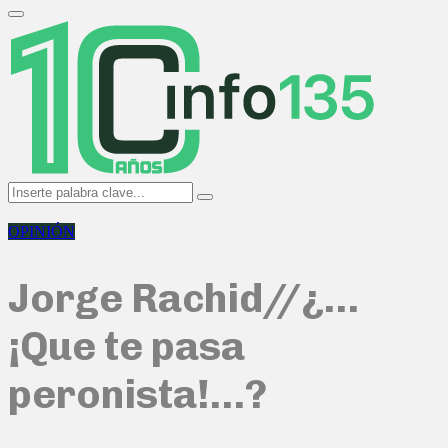
Search
for:
Primary
Menu
Search
Search
for:
OPINIÓN
Jorge Rachid//¿…
¡Que te pasa
peronista!…?