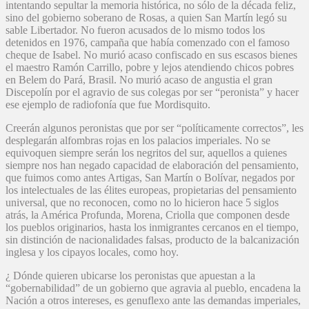
intentando sepultar la memoria histórica, no sólo de la década feliz,
sino del gobierno soberano de Rosas, a quien San Martín legó su
sable Libertador. No fueron acusados de lo mismo todos los
detenidos en 1976, campaña que había comenzado con el famoso
cheque de Isabel. No murió acaso confiscado en sus escasos bienes
el maestro Ramón Carrillo, pobre y lejos atendiendo chicos pobres
en Belem do Pará, Brasil. No murió acaso de angustia el gran
Discepolín por el agravio de sus colegas por ser “peronista” y hacer
ese ejemplo de radiofonía que fue Mordisquito.
Creerán algunos peronistas que por ser “políticamente correctos”, les
desplegarán alfombras rojas en los palacios imperiales. No se
equivoquen siempre serán los negritos del sur, aquellos a quienes
siempre nos han negado capacidad de elaboración del pensamiento,
que fuimos como antes Artigas, San Martín o Bolívar, negados por
los intelectuales de las élites europeas, propietarias del pensamiento
universal, que no reconocen, como no lo hicieron hace 5 siglos
atrás, la América Profunda, Morena, Criolla que componen desde
los pueblos originarios, hasta los inmigrantes cercanos en el tiempo,
sin distinción de nacionalidades falsas, producto de la balcanización
inglesa y los cipayos locales, como hoy.
¿ Dónde quieren ubicarse los peronistas que apuestan a la
“gobernabilidad” de un gobierno que agravia al pueblo, encadena la
Nación a otros intereses, es genuflexo ante las demandas imperiales,