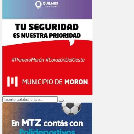
Search
Search
for: