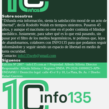
Sobre nosotros
"Difunda esta información, sienta la satisfacción moral de un acto de
libertad”, decía Rodolfo Walsh en tiempos siniestros. Pasaron 45
años, y aunque el macrismo no este en el poder continúa el blindaje
mediático. Justamente, para saber qué es lo que está pasando, sin
pasar por el filtro de los medios hegemónicos, te pedimos que, lejos
de abandonarnos, colabores con INFO135 para que podamos seguir
informándote y seguir siendo un espacio de libertad en medio de
tanta oscuridad.
Contacto:
info135web@gmail.com
Síguenos
Facebook
Twitter
Instagram
Youtube
Edición Nº 2807 - info135.com.ar // Propiedad: Alfredo Silletta. Director
Responsable: Alfredo Silletta // Registro DNDA: PV-2026-10090025-APN-
DNDA#MJ // Domicilio legal: calle 45 e/ 9 y 10, La Plata, Bs. As. // Diseño:
Rafael Guerrero