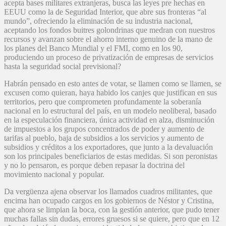
acepta bases militares extranjeras, busca las leyes pre hechas en
EEUU como la de Seguridad Interior, que abre sus fronteras “al
mundo”, ofreciendo la eliminación de su industria nacional,
aceptando los fondos buitres golondrinas que medran con nuestros
recursos y avanzan sobre el ahorro interno genuino de la mano de
los planes del Banco Mundial y el FMI, como en los 90,
produciendo un proceso de privatización de empresas de servicios
hasta la seguridad social previsional?
Habrán pensado en esto antes de votar, se llamen como se llamen, se
excusen como quieran, haya habido los canjes que justifican en sus
territorios, pero que comprometen profundamente la soberanía
nacional en lo estructural del país, en un modelo neoliberal, basado
en la especulación financiera, única actividad en alza, disminución
de impuestos a los grupos concentrados de poder y aumento de
tarifas al pueblo, baja de subsidios a los servicios y aumento de
subsidios y créditos a los exportadores, que junto a la devaluación
son los principales beneficiarios de estas medidas. Si son peronistas
y no lo pensaron, es porque deben repasar la doctrina del
movimiento nacional y popular.
Da vergüenza ajena observar los llamados cuadros militantes, que
encima han ocupado cargos en los gobiernos de Néstor y Cristina,
que ahora se limpian la boca, con la gestión anterior, que pudo tener
muchas fallas sin dudas, errores gruesos si se quiere, pero que en 12