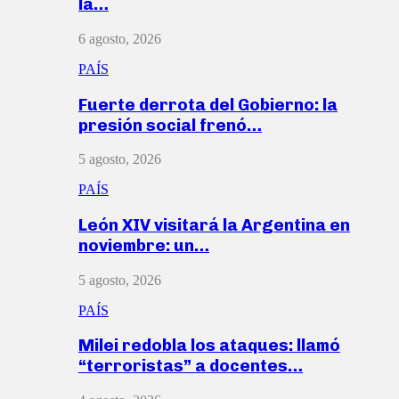
la…
6 agosto, 2026
PAÍS
Fuerte derrota del Gobierno: la
presión social frenó…
5 agosto, 2026
PAÍS
León XIV visitará la Argentina en
noviembre: un…
5 agosto, 2026
PAÍS
Milei redobla los ataques: llamó
“terroristas” a docentes…