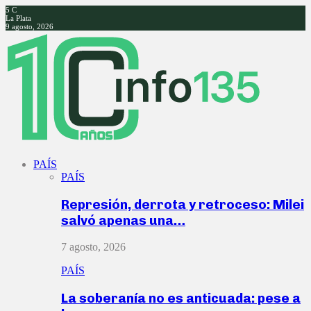
5
C
La Plata
9 agosto, 2026
Facebook
Twitter
Instagram
Youtube
PAÍS
PAÍS
Represión, derrota y retroceso: Milei
salvó apenas una…
7 agosto, 2026
PAÍS
La soberanía no es anticuada: pese a