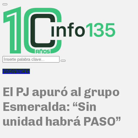
Search
for:
Primary
Menu
Search
Search
for:
PROVINCIA
El PJ apuró al grupo
Esmeralda: “Sin
unidad habrá PASO”