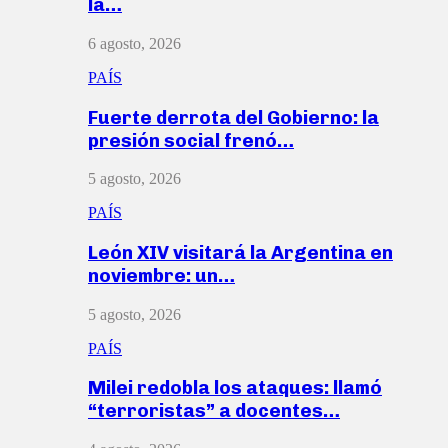
la…
6 agosto, 2026
PAÍS
Fuerte derrota del Gobierno: la
presión social frenó…
5 agosto, 2026
PAÍS
León XIV visitará la Argentina en
noviembre: un…
5 agosto, 2026
PAÍS
Milei redobla los ataques: llamó
“terroristas” a docentes…