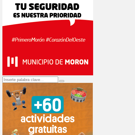
Search
Search
for: