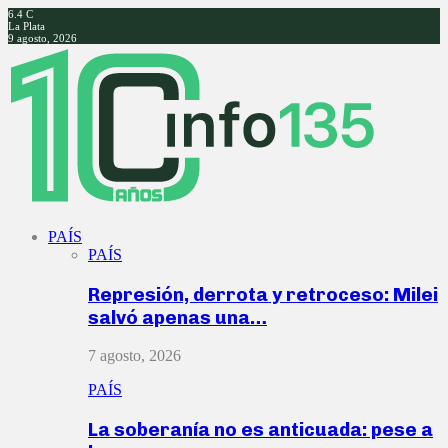
6.4
C
La Plata
9 agosto, 2026
Facebook
Twitter
Instagram
Youtube
PAÍS
PAÍS
Represión, derrota y retroceso: Milei
salvó apenas una…
7 agosto, 2026
PAÍS
La soberanía no es anticuada: pese a