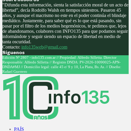
"Difunda esta información, sienta la satisfacción moral de un acto de
libertad”, decía Rodolfo Walsh en tiempos siniestros. Pasaron 45
años, y aunque el macrismo no este en el poder continúa el blindaje
mediático. Justamente, para saber qué es lo que está pasando, sin
pasar por el filtro de los medios hegemónicos, te pedimos que, lejos
de abandonarnos, colabores con INFO135 para que podamos seguir
informándote y seguir siendo un espacio de libertad en medio de
tanta oscuridad.
Contacto:
info135web@gmail.com
Síguenos
Facebook
Twitter
Instagram
Youtube
Edición Nº 2807 - info135.com.ar // Propiedad: Alfredo Silletta. Director
Responsable: Alfredo Silletta // Registro DNDA: PV-2026-10090025-APN-
DNDA#MJ // Domicilio legal: calle 45 e/ 9 y 10, La Plata, Bs. As. // Diseño:
Rafael Guerrero
Facebook
Twitter
Instagram
Youtube
PAÍS