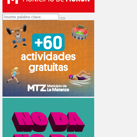
Search
Search
for: