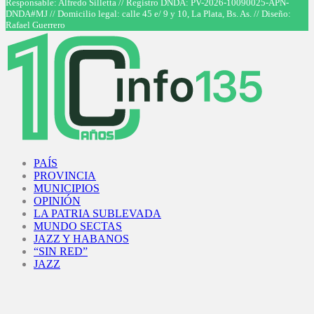
Responsable: Alfredo Silletta // Registro DNDA: PV-2026-10090025-APN-
DNDA#MJ // Domicilio legal: calle 45 e/ 9 y 10, La Plata, Bs. As. // Diseño:
Rafael Guerrero
Facebook
Twitter
Instagram
Youtube
PAÍS
PROVINCIA
MUNICIPIOS
OPINIÓN
LA PATRIA SUBLEVADA
MUNDO SECTAS
JAZZ Y HABANOS
“SIN RED”
JAZZ