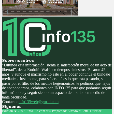
Sobre nosotros
"Difunda esta información, sienta la satisfacción moral de un acto de
libertad”, decía Rodolfo Walsh en tiempos siniestros. Pasaron 45
años, y aunque el macrismo no este en el poder continúa el blindaje
mediático. Justamente, para saber qué es lo que está pasando, sin
pasar por el filtro de los medios hegemónicos, te pedimos que, lejos
de abandonarnos, colabores con INFO135 para que podamos seguir
informándote y seguir siendo un espacio de libertad en medio de
tanta oscuridad.
Contacto:
info135web@gmail.com
Síguenos
Facebook
Twitter
Instagram
Youtube
Edición Nº 2807 - info135.com.ar // Propiedad: Alfredo Silletta. Director