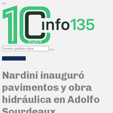
Search
for:
Primary
Menu
Search
Search
for:
MUNICIPIOS
Nardini inauguró
pavimentos y obra
hidráulica en Adolfo
Sourdeaux