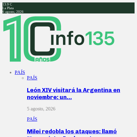
13.9
C
La Plata
6 agosto, 2026
Facebook
Twitter
Instagram
Youtube
PAÍS
PAÍS
León XIV visitará la Argentina en
noviembre: un…
5 agosto, 2026
PAÍS
Milei redobla los ataques: llamó