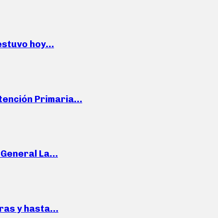
 estuvo hoy…
Atención Primaria…
e General La…
pras y hasta…