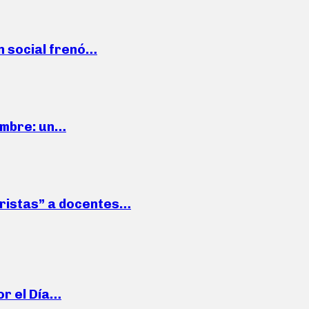
n social frenó…
iembre: un…
roristas” a docentes…
or el Día…