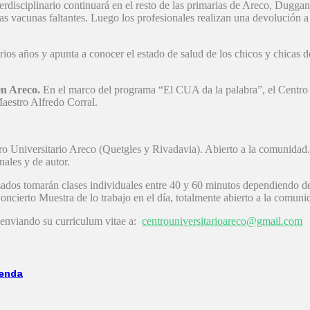
nterdisciplinario continuará en el resto de las primarias de Areco, Dug
 las vacunas faltantes. Luego los profesionales realizan una devolución a 
os años y apunta a conocer el estado de salud de los chicos y chicas del
n Areco.
En el marco del programa “El CUA da la palabra”, el Centro U
aestro Alfredo Corral.
 Universitario Areco (Quetgles y Rivadavia). Abierto a la comunidad. E
nales y de autor.
esados tomarán clases individuales entre 40 y 60 minutos dependiendo de
oncierto Muestra de lo trabajo en el día, totalmente abierto a la comuni
e enviando su curriculum vitae a:
centrouniversitarioareco@gmail.com
ienda