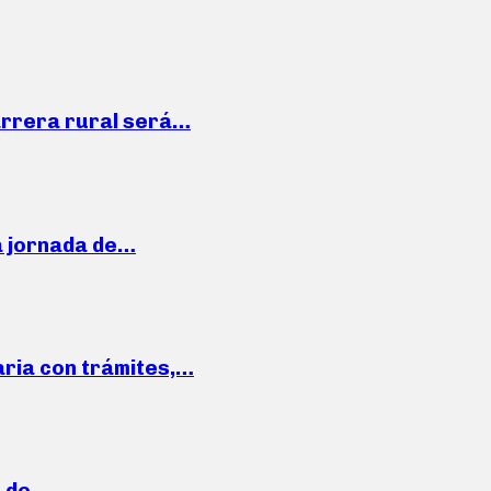
arrera rural será…
a jornada de…
aria con trámites,…
a de…