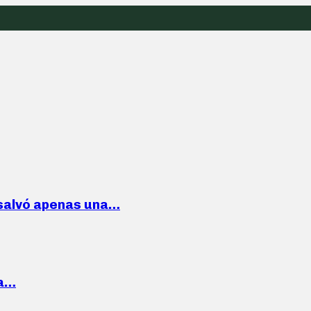
 salvó apenas una…
la…