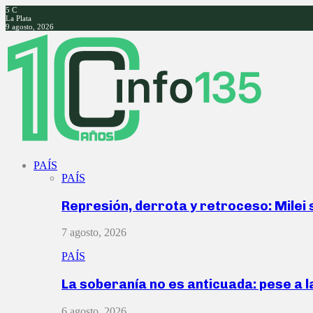
5
C
La Plata
9 agosto, 2026
Facebook
Twitter
Instagram
Youtube
PAÍS
PAÍS
Represión, derrota y retroceso: Milei
7 agosto, 2026
PAÍS
La soberanía no es anticuada: pese a 
6 agosto, 2026