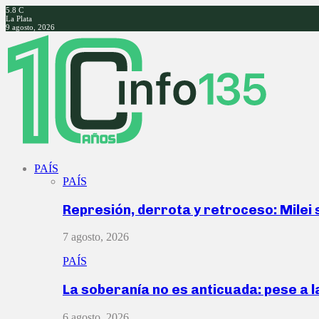
5.8
C
La Plata
9 agosto, 2026
Facebook
Twitter
Instagram
Youtube
PAÍS
PAÍS
Represión, derrota y retroceso: Milei
7 agosto, 2026
PAÍS
La soberanía no es anticuada: pese a 
6 agosto, 2026