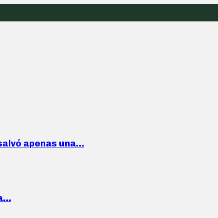
 salvó apenas una…
la…