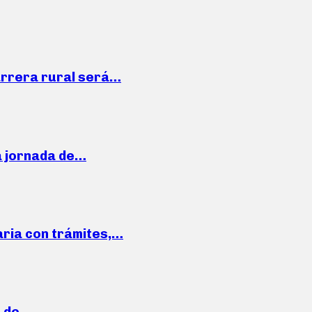
arrera rural será…
a jornada de…
aria con trámites,…
a de…