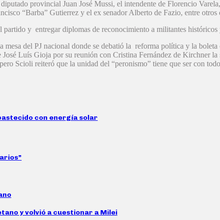
 diputado provincial Juan José Mussi, el intendente de Florencio Varel
ncisco “Barba” Gutierrez y el ex senador Alberto de Fazio, entre otros d
el partido y entregar diplomas de reconocimiento a militantes histórico
la mesa del PJ nacional donde se debatió la reforma política y la boleta
 José Luís Gioja por su reunión con Cristina Fernández de Kirchner la s
ro Scioli reiteró que la unidad del “peronismo” tiene que ser con todos
abastecido con energía solar
arios”
tano
tano y volvió a cuestionar a Milei