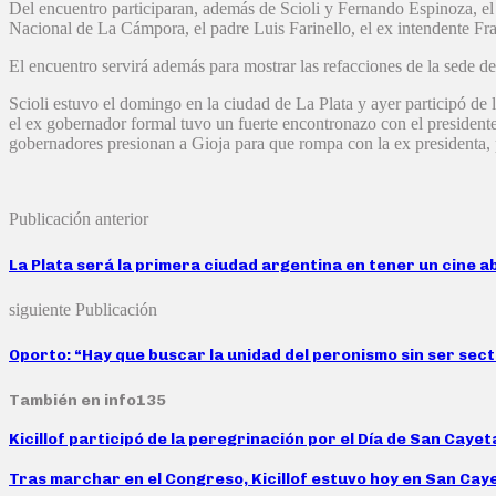
Del encuentro participaran, además de Scioli y Fernando Espinoza, el
Nacional de La Cámpora, el padre Luis Farinello, el ex intendente Fra
El encuentro servirá además para mostrar las refacciones de la sede d
Scioli estuvo el domingo en la ciudad de La Plata y ayer participó de 
el ex gobernador formal tuvo un fuerte encontronazo con el presidente
gobernadores presionan a Gioja para que rompa con la ex presidenta, pe
Publicación anterior
La Plata será la primera ciudad argentina en tener un cine 
siguiente Publicación
Oporto: “Hay que buscar la unidad del peronismo sin ser sect
También en info135
Kicillof participó de la peregrinación por el Día de San Caye
Tras marchar en el Congreso, Kicillof estuvo hoy en San Caye