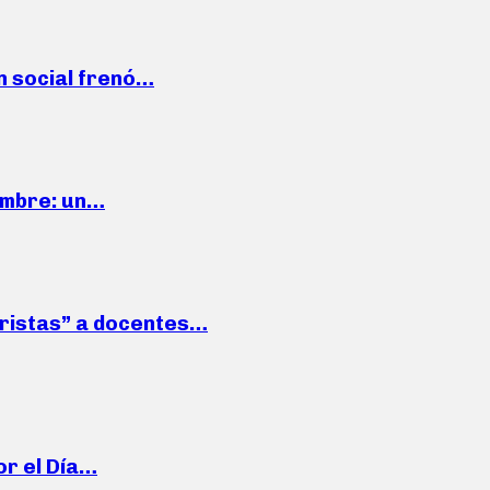
n social frenó…
iembre: un…
roristas” a docentes…
or el Día…