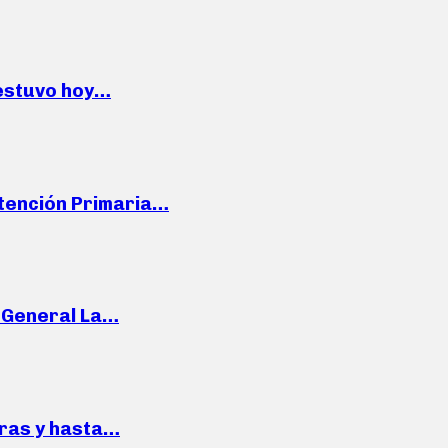
 estuvo hoy…
Atención Primaria…
e General La…
pras y hasta…