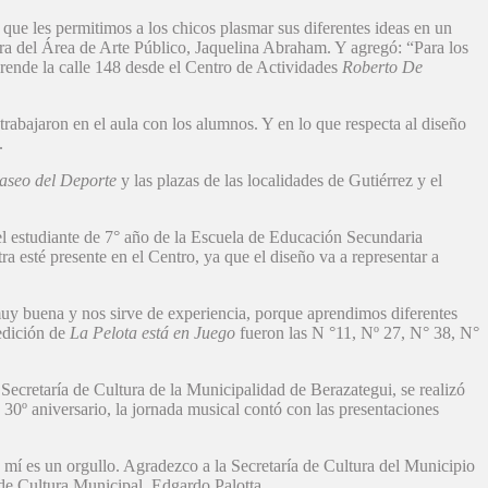
 que les permitimos a los chicos plasmar sus diferentes ideas en un
dora del Área de Arte Público, Jaquelina Abraham. Y agregó: “Para los
prende la calle 148 desde el Centro de Actividades
Roberto De
 trabajaron en el aula con los alumnos. Y en lo que respecta al diseño
.
aseo del Deporte
y las plazas de las localidades de Gutiérrez y el
 el estudiante de 7° año de la Escuela de Educación Secundaria
 esté presente en el Centro, ya que el diseño va a representar a
muy buena y nos sirve de experiencia, porque aprendimos diferentes
 edición de
La Pelota está en Juego
fueron las N °11, Nº 27, N° 38, N°
 Secretaría de Cultura de la Municipalidad de Berazategui, se realizó
u 30º aniversario, la jornada musical contó con las presentaciones
 mí es un orgullo. Agradezco a la Secretaría de Cultura del Municipio
a de Cultura Municipal, Edgardo Palotta.