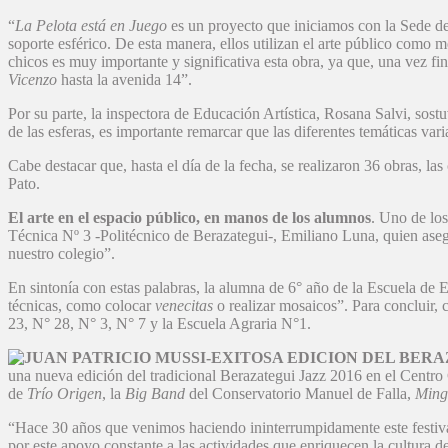
“
La Pelota está en Juego
es un proyecto que iniciamos con la Sede de 
soporte esférico. De esta manera, ellos utilizan el arte público como
chicos es muy importante y significativa esta obra, ya que, una vez f
Vicenzo
hasta la avenida 14”.
Por su parte, la inspectora de Educación Artística, Rosana Salvi, sostu
de las esferas, es importante remarcar que las diferentes temáticas var
Cabe destacar que, hasta el día de la fecha, se realizaron 36 obras, la
Pato.
El arte en el espacio público, en manos de los alumnos
. Uno de los
Técnica Nº 3 -Politécnico de Berazategui-, Emiliano Luna, quien asegu
nuestro colegio”.
En sintonía con estas palabras, la alumna de 6° año de la Escuela de
técnicas, como colocar
venecitas
o realizar mosaicos”. Para concluir, 
23, N° 28, N° 3, N° 7 y la Escuela Agraria N°1.
una nueva edición del tradicional Berazategui Jazz 2016 en el Centro
de
Trío Origen
, la
Big Band
del Conservatorio Manuel de Falla,
Ming
“Hace 30 años que venimos haciendo ininterrumpidamente este festival 
por este apoyo constante a las actividades que enriquecen la cultura d