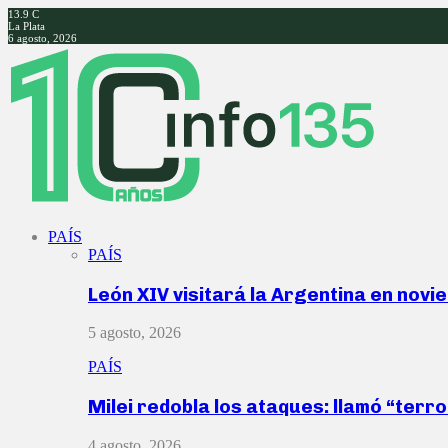
13.9
C
La Plata
6 agosto, 2026
Facebook
Twitter
Instagram
Youtube
PAÍS
PAÍS
León XIV visitará la Argentina en nov
5 agosto, 2026
PAÍS
Milei redobla los ataques: llamó “ter
4 agosto, 2026