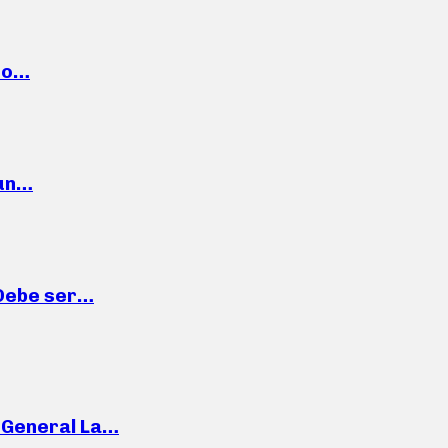
cto…
 un…
“Debe ser…
e General La…