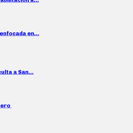
a enfocada en…
culta a San…
mero