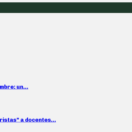
iembre: un…
roristas” a docentes…