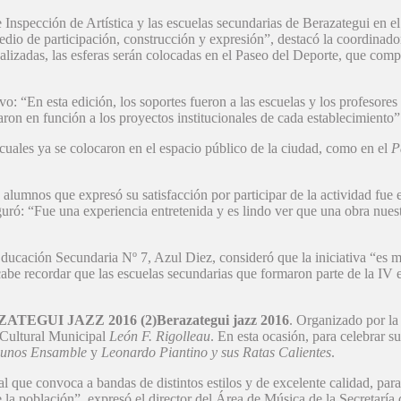
Inspección de Artística y las escuelas secundarias de Berazategui en el
 medio de participación, construcción y expresión”, destacó la coordina
inalizadas, las esferas serán colocadas en el Paseo del Deporte, que com
vo: “En esta edición, los soportes fueron a las escuelas y los profesores
iaron en función a los proyectos institucionales de cada establecimiento”
s cuales ya se colocaron en el espacio público de la ciudad, como en el
P
 alumnos que expresó su satisfacción por participar de la actividad fue
ró: “Fue una experiencia entretenida y es lindo ver que una obra nuestra
 Educación Secundaria Nº 7, Azul Diez, consideró que la iniciativa “es 
cabe recordar que las escuelas secundarias que formaron parte de la IV
Berazategui jazz 2016
. Organizado por la
 Cultural Municipal
León F. Rigolleau
. En esta ocasión, para celebrar s
unos Ensamble
y
Leonardo Piantino y sus Ratas Calientes
.
que convoca a bandas de distintos estilos y de excelente calidad, para
e la población”, expresó el director del Área de Música de la Secretarí