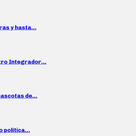
pras y hasta…
ntro Integrador…
mascotas de…
o política…