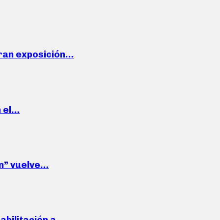
ran exposición…
n el…
wn” vuelve…
habilitación a…