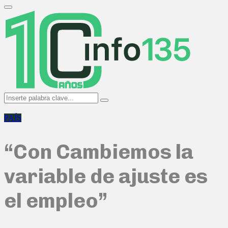
Search
for:
Primary
Menu
Search
Search
for:
PAÍS
“Con Cambiemos la
variable de ajuste es
el empleo”