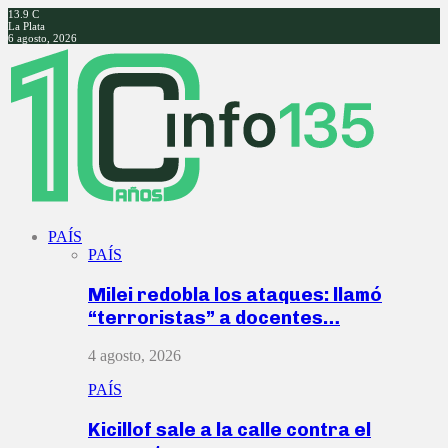
13.9
C
La Plata
6 agosto, 2026
Facebook
Twitter
Instagram
Youtube
PAÍS
PAÍS
Milei redobla los ataques: llamó
“terroristas” a docentes…
4 agosto, 2026
PAÍS
Kicillof sale a la calle contra el