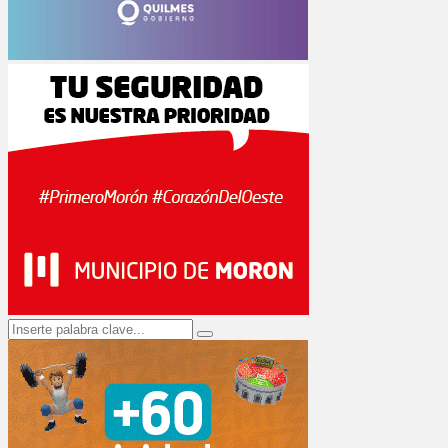
Search
Search
for: