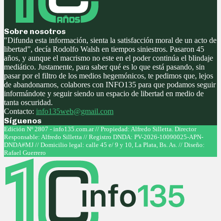
Sobre nosotros
"Difunda esta información, sienta la satisfacción moral de un acto de
libertad”, decía Rodolfo Walsh en tiempos siniestros. Pasaron 45
años, y aunque el macrismo no este en el poder continúa el blindaje
mediático. Justamente, para saber qué es lo que está pasando, sin
pasar por el filtro de los medios hegemónicos, te pedimos que, lejos
de abandonarnos, colabores con INFO135 para que podamos seguir
informándote y seguir siendo un espacio de libertad en medio de
tanta oscuridad.
Contacto:
info135web@gmail.com
Síguenos
Facebook
Twitter
Instagram
Youtube
Edición Nº 2807 - info135.com.ar // Propiedad: Alfredo Silletta. Director
Responsable: Alfredo Silletta // Registro DNDA: PV-2026-10090025-APN-
DNDA#MJ // Domicilio legal: calle 45 e/ 9 y 10, La Plata, Bs. As. // Diseño:
Rafael Guerrero