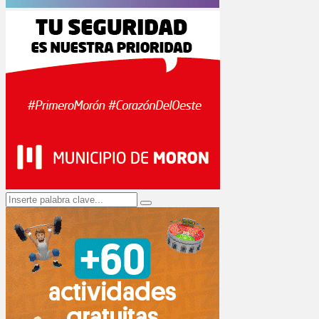
Search
Search
for: