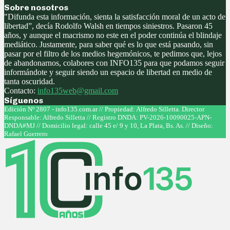
Sobre nosotros
"Difunda esta información, sienta la satisfacción moral de un acto de
libertad”, decía Rodolfo Walsh en tiempos siniestros. Pasaron 45
años, y aunque el macrismo no este en el poder continúa el blindaje
mediático. Justamente, para saber qué es lo que está pasando, sin
pasar por el filtro de los medios hegemónicos, te pedimos que, lejos
de abandonarnos, colabores con INFO135 para que podamos seguir
informándote y seguir siendo un espacio de libertad en medio de
tanta oscuridad.
Contacto:
info135web@gmail.com
Síguenos
Facebook
Twitter
Instagram
Youtube
Edición Nº 2807 - info135.com.ar // Propiedad: Alfredo Silletta. Director
Responsable: Alfredo Silletta // Registro DNDA: PV-2026-10090025-APN-
DNDA#MJ // Domicilio legal: calle 45 e/ 9 y 10, La Plata, Bs. As. // Diseño:
Rafael Guerrero
Facebook
Twitter
Instagram
Youtube