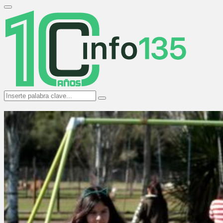
Search
for:
Primary
Menu
Search
Search
for: