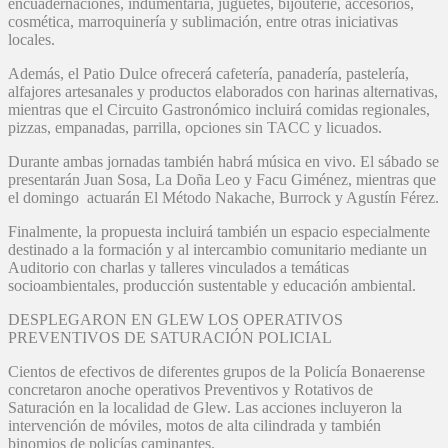
encuadernaciones, indumentaria, juguetes, bijouterie, accesorios,
cosmética, marroquinería y sublimación, entre otras iniciativas
locales.
Además, el Patio Dulce ofrecerá cafetería, panadería, pastelería,
alfajores artesanales y productos elaborados con harinas alternativas,
mientras que el Circuito Gastronómico incluirá comidas regionales,
pizzas, empanadas, parrilla, opciones sin TACC y licuados.
Durante ambas jornadas también habrá música en vivo. El sábado se
presentarán Juan Sosa, La Doña Leo y Facu Giménez, mientras que
el domingo actuarán El Método Nakache, Burrock y Agustín Férez.
Finalmente, la propuesta incluirá también un espacio especialmente
destinado a la formación y al intercambio comunitario mediante un
Auditorio con charlas y talleres vinculados a temáticas
socioambientales, producción sustentable y educación ambiental.
DESPLEGARON EN GLEW LOS OPERATIVOS
PREVENTIVOS DE SATURACIÓN POLICIAL
Cientos de efectivos de diferentes grupos de la Policía Bonaerense
concretaron anoche operativos Preventivos y Rotativos de
Saturación en la localidad de Glew. Las acciones incluyeron la
intervención de móviles, motos de alta cilindrada y también
binomios de policías caminantes.