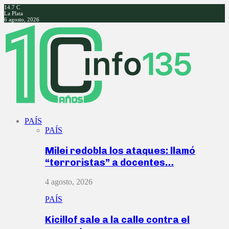
14.7
C
La Plata
6 agosto, 2026
Facebook
Twitter
Instagram
Youtube
PAÍS
PAÍS
Milei redobla los ataques: llamó
“terroristas” a docentes…
4 agosto, 2026
PAÍS
Kicillof sale a la calle contra el