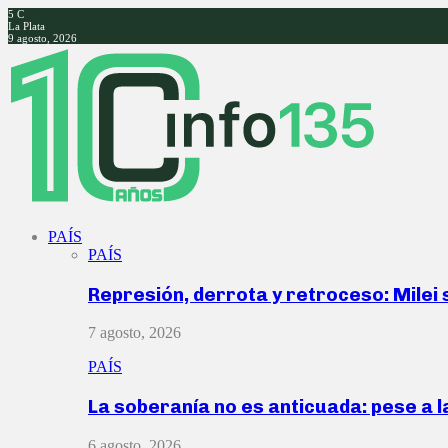
5
C
La Plata
9 agosto, 2026
Facebook
Twitter
Instagram
Youtube
PAÍS
PAÍS
Represión, derrota y retroceso: Milei
7 agosto, 2026
PAÍS
La soberanía no es anticuada: pese a 
6 agosto, 2026