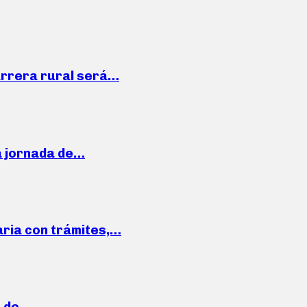
arrera rural será…
a jornada de…
aria con trámites,…
a de…