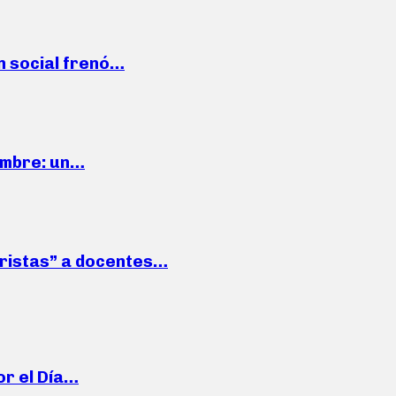
n social frenó…
iembre: un…
roristas” a docentes…
or el Día…