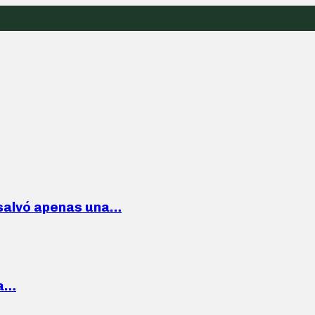
 salvó apenas una…
la…