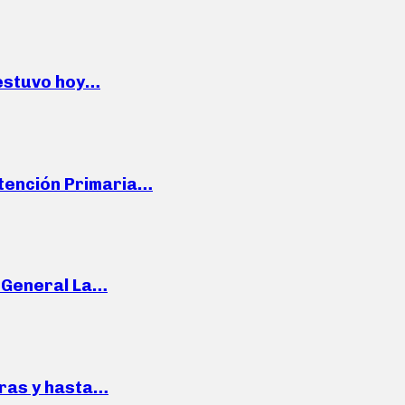
 estuvo hoy…
Atención Primaria…
e General La…
pras y hasta…