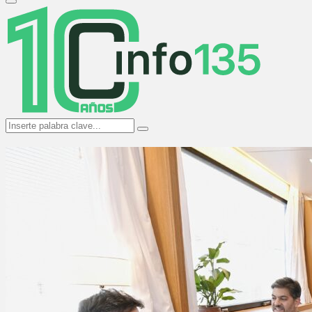
Primary
Menu
Search
Search
for: