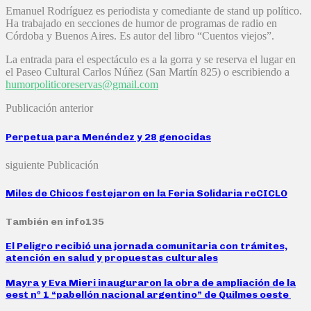
Emanuel Rodríguez es periodista y comediante de stand up político.
Ha trabajado en secciones de humor de programas de radio en
Córdoba y Buenos Aires. Es autor del libro “Cuentos viejos”.
La entrada para el espectáculo es a la gorra y se reserva el lugar en
el Paseo Cultural Carlos Núñez (San Martín 825) o escribiendo a
humorpoliticoreservas@gmail.com
Publicación anterior
Perpetua para Menéndez y 28 genocidas
siguiente Publicación
Miles de Chicos festejaron en la Feria Solidaria reCICLO
También en info135
El Peligro recibió una jornada comunitaria con trámites,
atención en salud y propuestas culturales
Mayra y Eva Mieri inauguraron la obra de ampliación de la
eest nº 1 “pabellón nacional argentino” de Quilmes oeste