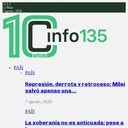
12.1
C
La Plata
8 agosto, 2026
Facebook
Twitter
Instagram
Youtube
PAÍS
PAÍS
Represión, derrota y retroceso: Milei
salvó apenas una…
7 agosto, 2026
PAÍS
La soberanía no es anticuada: pese a