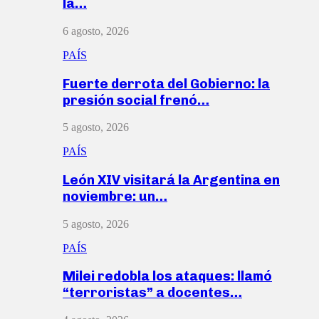
la…
6 agosto, 2026
PAÍS
Fuerte derrota del Gobierno: la
presión social frenó…
5 agosto, 2026
PAÍS
León XIV visitará la Argentina en
noviembre: un…
5 agosto, 2026
PAÍS
Milei redobla los ataques: llamó
“terroristas” a docentes…