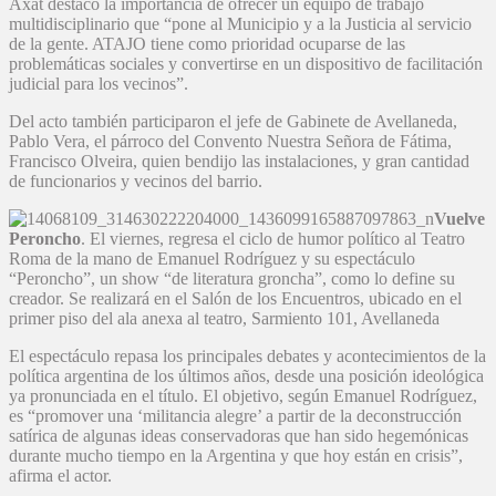
Axat destacó la importancia de ofrecer un equipo de trabajo
multidisciplinario que “pone al Municipio y a la Justicia al servicio
de la gente. ATAJO tiene como prioridad ocuparse de las
problemáticas sociales y convertirse en un dispositivo de facilitación
judicial para los vecinos”.
Del acto también participaron el jefe de Gabinete de Avellaneda,
Pablo Vera, el párroco del Convento Nuestra Señora de Fátima,
Francisco Olveira, quien bendijo las instalaciones, y gran cantidad
de funcionarios y vecinos del barrio.
Vuelve
Peroncho
. El viernes, regresa el ciclo de humor político al Teatro
Roma de la mano de Emanuel Rodríguez y su espectáculo
“Peroncho”, un show “de literatura groncha”, como lo define su
creador. Se realizará en el Salón de los Encuentros, ubicado en el
primer piso del ala anexa al teatro, Sarmiento 101, Avellaneda
El espectáculo repasa los principales debates y acontecimientos de la
política argentina de los últimos años, desde una posición ideológica
ya pronunciada en el título. El objetivo, según Emanuel Rodríguez,
es “promover una ‘militancia alegre’ a partir de la deconstrucción
satírica de algunas ideas conservadoras que han sido hegemónicas
durante mucho tiempo en la Argentina y que hoy están en crisis”,
afirma el actor.