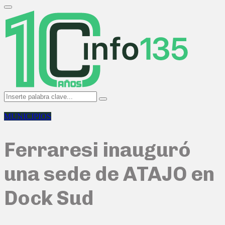
Search
for:
Primary
Menu
Search
Search
for:
MUNICIPIOS
Ferraresi inauguró
una sede de ATAJO en
Dock Sud