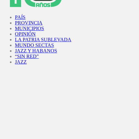
Facebook
Twitter
Instagram
Youtube
PAÍS
PROVINCIA
MUNICIPIOS
OPINIÓN
LA PATRIA SUBLEVADA
MUNDO SECTAS
JAZZ Y HABANOS
“SIN RED”
JAZZ