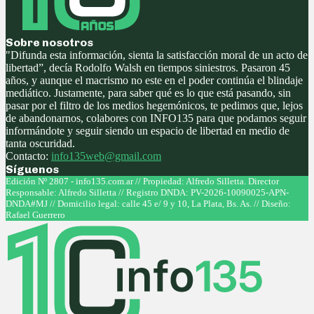
Sobre nosotros
"Difunda esta información, sienta la satisfacción moral de un acto de
libertad”, decía Rodolfo Walsh en tiempos siniestros. Pasaron 45
años, y aunque el macrismo no este en el poder continúa el blindaje
mediático. Justamente, para saber qué es lo que está pasando, sin
pasar por el filtro de los medios hegemónicos, te pedimos que, lejos
de abandonarnos, colabores con INFO135 para que podamos seguir
informándote y seguir siendo un espacio de libertad en medio de
tanta oscuridad.
Contacto:
info135web@gmail.com
Síguenos
Facebook
Twitter
Instagram
Youtube
Edición Nº 2807 - info135.com.ar // Propiedad: Alfredo Silletta. Director
Responsable: Alfredo Silletta // Registro DNDA: PV-2026-10090025-APN-
DNDA#MJ // Domicilio legal: calle 45 e/ 9 y 10, La Plata, Bs. As. // Diseño:
Rafael Guerrero