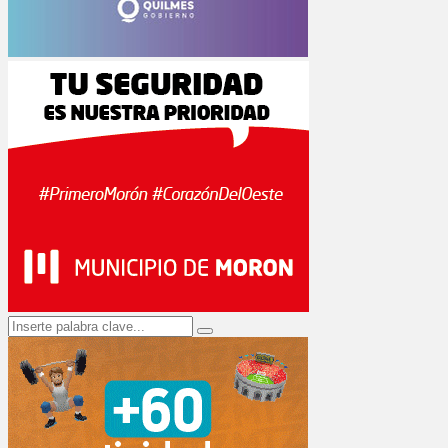
Search
Search
for: