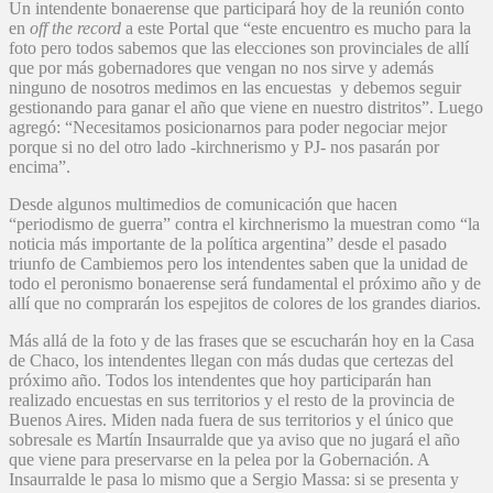
Un intendente bonaerense que participará hoy de la reunión conto
en
off the record
a este Portal que “este encuentro es mucho para la
foto pero todos sabemos que las elecciones son provinciales de allí
que por más gobernadores que vengan no nos sirve y además
ninguno de nosotros medimos en las encuestas y debemos seguir
gestionando para ganar el año que viene en nuestro distritos”. Luego
agregó: “Necesitamos posicionarnos para poder negociar mejor
porque si no del otro lado -kirchnerismo y PJ- nos pasarán por
encima”.
Desde algunos multimedios de comunicación que hacen
“periodismo de guerra” contra el kirchnerismo la muestran como “la
noticia más importante de la política argentina” desde el pasado
triunfo de Cambiemos pero los intendentes saben que la unidad de
todo el peronismo bonaerense será fundamental el próximo año y de
allí que no comprarán los espejitos de colores de los grandes diarios.
Más allá de la foto y de las frases que se escucharán hoy en la Casa
de Chaco, los intendentes llegan con más dudas que certezas del
próximo año. Todos los intendentes que hoy participarán han
realizado encuestas en sus territorios y el resto de la provincia de
Buenos Aires. Miden nada fuera de sus territorios y el único que
sobresale es Martín Insaurralde que ya aviso que no jugará el año
que viene para preservarse en la pelea por la Gobernación. A
Insaurralde le pasa lo mismo que a Sergio Massa: si se presenta y