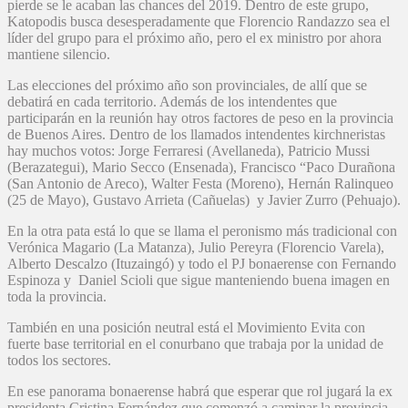
pierde se le acaban las chances del 2019. Dentro de este grupo,
Katopodis busca desesperadamente que Florencio Randazzo sea el
líder del grupo para el próximo año, pero el ex ministro por ahora
mantiene silencio.
Las elecciones del próximo año son provinciales, de allí que se
debatirá en cada territorio. Además de los intendentes que
participarán en la reunión hay otros factores de peso en la provincia
de Buenos Aires. Dentro de los llamados intendentes kirchneristas
hay muchos votos: Jorge Ferraresi (Avellaneda), Patricio Mussi
(Berazategui), Mario Secco (Ensenada), Francisco “Paco Durañona
(San Antonio de Areco), Walter Festa (Moreno), Hernán Ralinqueo
(25 de Mayo), Gustavo Arrieta (Cañuelas) y Javier Zurro (Pehuajo).
En la otra pata está lo que se llama el peronismo más tradicional con
Verónica Magario (La Matanza), Julio Pereyra (Florencio Varela),
Alberto Descalzo (Ituzaingó) y todo el PJ bonaerense con Fernando
Espinoza y Daniel Scioli que sigue manteniendo buena imagen en
toda la provincia.
También en una posición neutral está el Movimiento Evita con
fuerte base territorial en el conurbano que trabaja por la unidad de
todos los sectores.
En ese panorama bonaerense habrá que esperar que rol jugará la ex
presidenta Cristina Fernández que comenzó a caminar la provincia