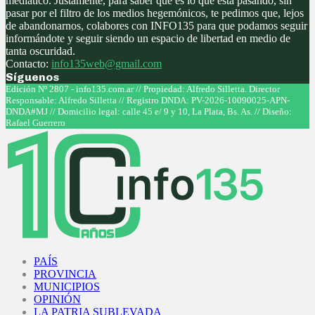
mediático. Justamente, para saber qué es lo que está pasando, sin
pasar por el filtro de los medios hegemónicos, te pedimos que, lejos
de abandonarnos, colabores con INFO135 para que podamos seguir
informándote y seguir siendo un espacio de libertad en medio de
tanta oscuridad.
Contacto:
info135web@gmail.com
Síguenos
Facebook
Twitter
Instagram
Youtube
Edición Nº 2807 - info135.com.ar // Propiedad: Alfredo Silletta. Director
Responsable: Alfredo Silletta // Registro DNDA: PV-2026-10090025-APN-
DNDA#MJ // Domicilio legal: calle 45 e/ 9 y 10, La Plata, Bs. As. // Diseño:
Rafael Guerrero
Facebook
Twitter
Instagram
Youtube
PAÍS
PROVINCIA
MUNICIPIOS
OPINIÓN
LA PATRIA SUBLEVADA