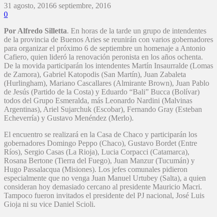
31 agosto, 2016
6 septiembre, 2016
0
Por Alfredo Silletta
. En horas de la tarde un grupo de intendentes
de la provincia de Buenos Aries se reunirán con varios gobernadores
para organizar el próximo 6 de septiembre un homenaje a Antonio
Cafiero, quien lideró la renovación peronista en los años ochenta.
De la movida participarán los intendentes Martín Insaurralde (Lomas
de Zamora), Gabriel Katopodis (San Martín), Juan Zabaleta
(Hurlingham), Mariano Cascallares (Almirante Brown), Juan Pablo
de Jesús (Partido de la Costa) y Eduardo “Bali” Bucca (Bolívar)
todos del Grupo Esmeralda, más Leonardo Nardini (Malvinas
Argentinas), Ariel Sujarchuk (Escobar), Fernando Gray (Esteban
Echeverría) y Gustavo Menéndez (Merlo).
El encuentro se realizará en la Casa de Chaco y participarán los
gobernadores Domingo Peppo (Chaco), Gustavo Bordet (Entre
Ríos), Sergio Casas (La Rioja), Lucia Corpacci (Catamarca),
Rosana Bertone (Tierra del Fuego), Juan Manzur (Tucumán) y
Hugo Passalacqua (Misiones). Los jefes comunales pidieron
especialmente que no venga Juan Manuel Urtubey (Salta), a quien
consideran hoy demasiado cercano al presidente Mauricio Macri.
Tampoco fueron invitados el presidente del PJ nacional, José Luis
Gioja ni su vice Daniel Scioli.