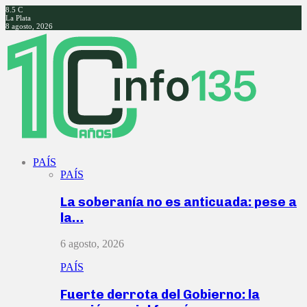
8.5
C
La Plata
8 agosto, 2026
Facebook
Twitter
Instagram
Youtube
PAÍS
PAÍS
La soberanía no es anticuada: pese a
la…
6 agosto, 2026
PAÍS
Fuerte derrota del Gobierno: la