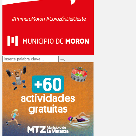
Search
Search
for: