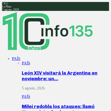
7.8
C
La Plata
7 agosto, 2026
Facebook
Twitter
Instagram
Youtube
PAÍS
PAÍS
León XIV visitará la Argentina en
noviembre: un…
5 agosto, 2026
PAÍS
Milei redobla los ataques: llamó