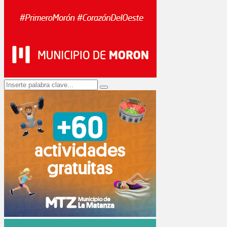
Search
Search
for: