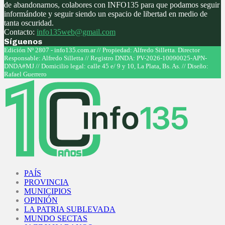
de abandonarnos, colabores con INFO135 para que podamos seguir
informándote y seguir siendo un espacio de libertad en medio de
tanta oscuridad.
Contacto:
info135web@gmail.com
Síguenos
Facebook
Twitter
Instagram
Youtube
Edición Nº 2807 - info135.com.ar // Propiedad: Alfredo Silletta. Director
Responsable: Alfredo Silletta // Registro DNDA: PV-2026-10090025-APN-
DNDA#MJ // Domicilio legal: calle 45 e/ 9 y 10, La Plata, Bs. As. // Diseño:
Rafael Guerrero
Facebook
Twitter
Instagram
Youtube
PAÍS
PROVINCIA
MUNICIPIOS
OPINIÓN
LA PATRIA SUBLEVADA
MUNDO SECTAS