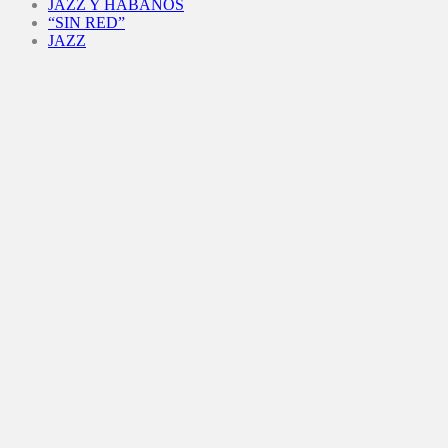
JAZZ Y HABANOS
“SIN RED”
JAZZ