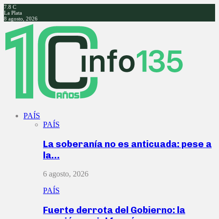
7.8
C
La Plata
8 agosto, 2026
Facebook
Twitter
Instagram
Youtube
PAÍS
PAÍS
La soberanía no es anticuada: pese a
la…
6 agosto, 2026
PAÍS
Fuerte derrota del Gobierno: la