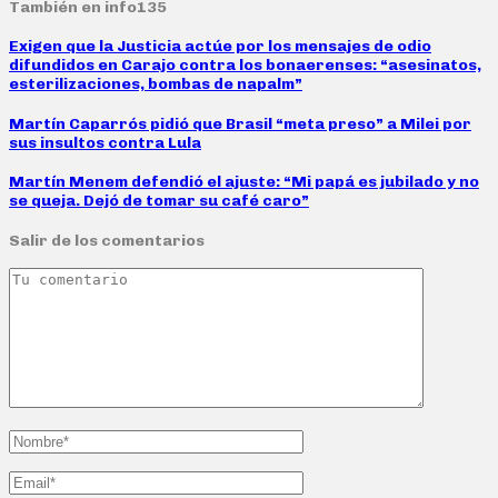
También en info135
Exigen que la Justicia actúe por los mensajes de odio
difundidos en Carajo contra los bonaerenses: “asesinatos,
esterilizaciones, bombas de napalm”
Martín Caparrós pidió que Brasil “meta preso” a Milei por
sus insultos contra Lula
Martín Menem defendió el ajuste: “Mi papá es jubilado y no
se queja. Dejó de tomar su café caro”
Salir de los comentarios