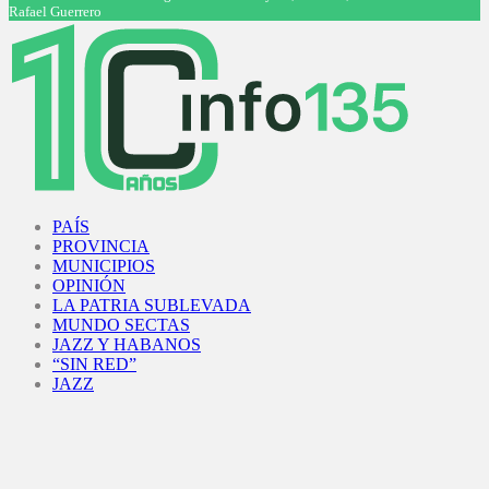
Rafael Guerrero
Facebook
Twitter
Instagram
Youtube
PAÍS
PROVINCIA
MUNICIPIOS
OPINIÓN
LA PATRIA SUBLEVADA
MUNDO SECTAS
JAZZ Y HABANOS
“SIN RED”
JAZZ