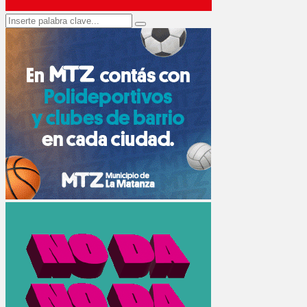
Search
Search
for: