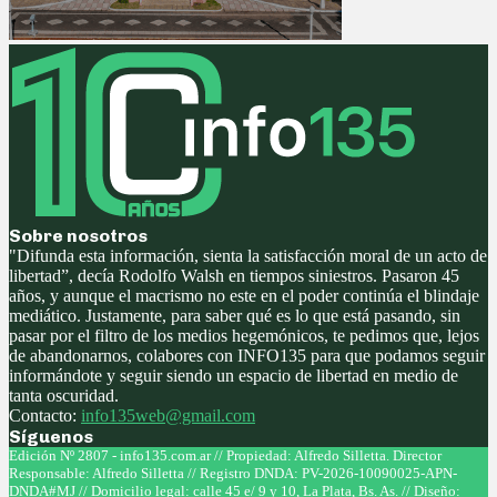
Sobre nosotros
"Difunda esta información, sienta la satisfacción moral de un acto de
libertad”, decía Rodolfo Walsh en tiempos siniestros. Pasaron 45
años, y aunque el macrismo no este en el poder continúa el blindaje
mediático. Justamente, para saber qué es lo que está pasando, sin
pasar por el filtro de los medios hegemónicos, te pedimos que, lejos
de abandonarnos, colabores con INFO135 para que podamos seguir
informándote y seguir siendo un espacio de libertad en medio de
tanta oscuridad.
Contacto:
info135web@gmail.com
Síguenos
Facebook
Twitter
Instagram
Youtube
Edición Nº 2807 - info135.com.ar // Propiedad: Alfredo Silletta. Director
Responsable: Alfredo Silletta // Registro DNDA: PV-2026-10090025-APN-
DNDA#MJ // Domicilio legal: calle 45 e/ 9 y 10, La Plata, Bs. As. // Diseño: