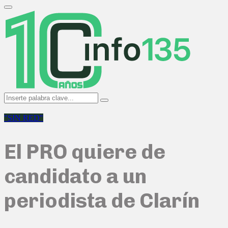
Search
for:
Primary
Menu
Search
Search
for:
"SIN RED"
El PRO quiere de
candidato a un
periodista de Clarín