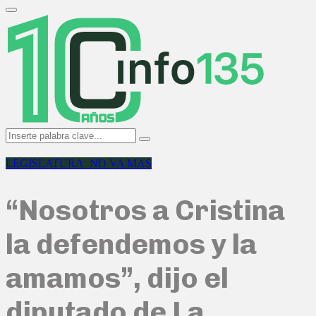
Search
for:
Primary
Menu
Search
Search
for:
LEGISLATURA_NO VA MAS
“Nosotros a Cristina
la defendemos y la
amamos”, dijo el
diputado de La