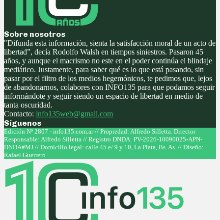
Sobre nosotros
"Difunda esta información, sienta la satisfacción moral de un acto de
libertad”, decía Rodolfo Walsh en tiempos siniestros. Pasaron 45
años, y aunque el macrismo no este en el poder continúa el blindaje
mediático. Justamente, para saber qué es lo que está pasando, sin
pasar por el filtro de los medios hegemónicos, te pedimos que, lejos
de abandonarnos, colabores con INFO135 para que podamos seguir
informándote y seguir siendo un espacio de libertad en medio de
tanta oscuridad.
Contacto:
info135web@gmail.com
Síguenos
Facebook
Twitter
Instagram
Youtube
Edición Nº 2807 - info135.com.ar // Propiedad: Alfredo Silletta. Director
Responsable: Alfredo Silletta // Registro DNDA: PV-2026-10090025-APN-
DNDA#MJ // Domicilio legal: calle 45 e/ 9 y 10, La Plata, Bs. As. // Diseño:
Rafael Guerrero