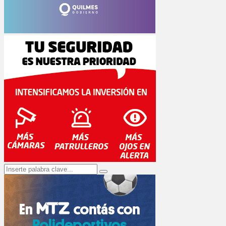
Search
Search
for: