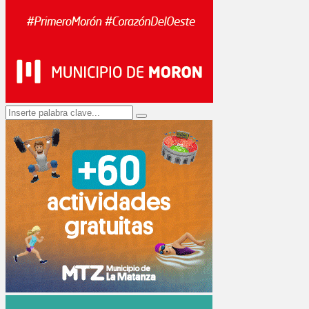
Search
Search
for: