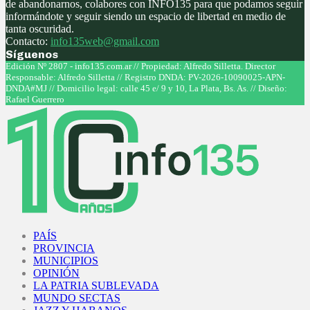
de abandonarnos, colabores con INFO135 para que podamos seguir
informándote y seguir siendo un espacio de libertad en medio de
tanta oscuridad.
Contacto:
info135web@gmail.com
Síguenos
Facebook
Twitter
Instagram
Youtube
Edición Nº 2807 - info135.com.ar // Propiedad: Alfredo Silletta. Director
Responsable: Alfredo Silletta // Registro DNDA: PV-2026-10090025-APN-
DNDA#MJ // Domicilio legal: calle 45 e/ 9 y 10, La Plata, Bs. As. // Diseño:
Rafael Guerrero
Facebook
Twitter
Instagram
Youtube
PAÍS
PROVINCIA
MUNICIPIOS
OPINIÓN
LA PATRIA SUBLEVADA
MUNDO SECTAS