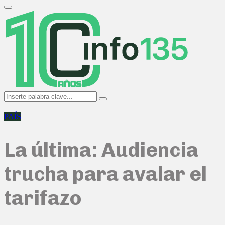
Search
for:
Primary
Menu
Search
Search
for:
PAÍS
La última: Audiencia
trucha para avalar el
tarifazo