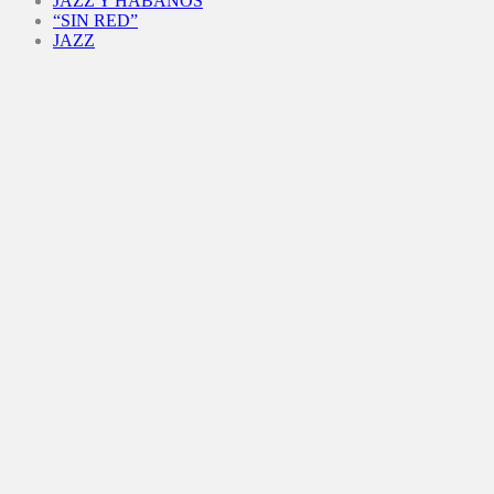
JAZZ Y HABANOS
“SIN RED”
JAZZ