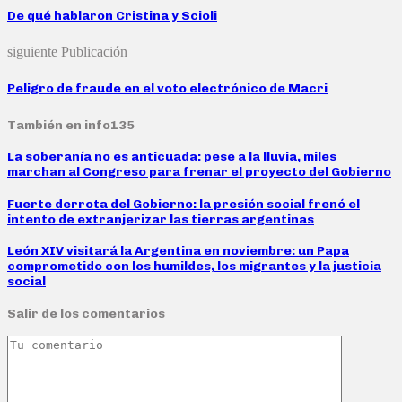
De qué hablaron Cristina y Scioli
siguiente Publicación
Peligro de fraude en el voto electrónico de Macri
También en info135
La soberanía no es anticuada: pese a la lluvia, miles
marchan al Congreso para frenar el proyecto del Gobierno
Fuerte derrota del Gobierno: la presión social frenó el
intento de extranjerizar las tierras argentinas
León XIV visitará la Argentina en noviembre: un Papa
comprometido con los humildes, los migrantes y la justicia
social
Salir de los comentarios