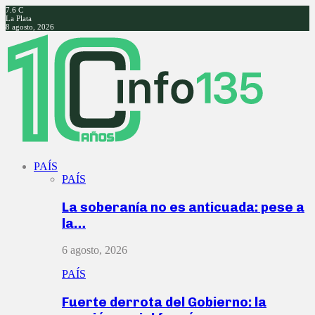
7.6
C
La Plata
8 agosto, 2026
Facebook
Twitter
Instagram
Youtube
PAÍS
PAÍS
La soberanía no es anticuada: pese a
la…
6 agosto, 2026
PAÍS
Fuerte derrota del Gobierno: la