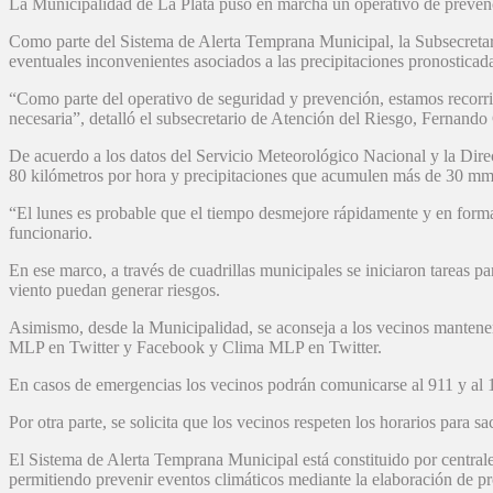
La Municipalidad de La Plata puso en marcha un operativo de prevenció
Como parte del Sistema de Alerta Temprana Municipal, la Subsecretarí
eventuales inconvenientes asociados a las precipitaciones pronosticada
“Como parte del operativo de seguridad y prevención, estamos recorri
necesaria”, detalló el subsecretario de Atención del Riesgo, Fernando 
De acuerdo a los datos del Servicio Meteorológico Nacional y la Direc
80 kilómetros por hora y precipitaciones que acumulen más de 30 mm
“El lunes es probable que el tiempo desmejore rápidamente y en forma 
funcionario.
En ese marco, a través de cuadrillas municipales se iniciaron tareas p
viento puedan generar riesgos.
Asimismo, desde la Municipalidad, se aconseja a los vecinos mantener
MLP en Twitter y Facebook y Clima MLP en Twitter.
En casos de emergencias los vecinos podrán comunicarse al 911 y al 
Por otra parte, se solicita que los vecinos respeten los horarios para 
El Sistema de Alerta Temprana Municipal está constituido por central
permitiendo prevenir eventos climáticos mediante la elaboración de pro