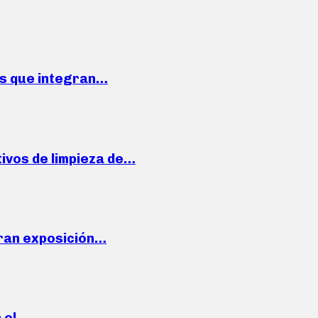
ses que integran…
ivos de limpieza de…
ran exposición…
n el…