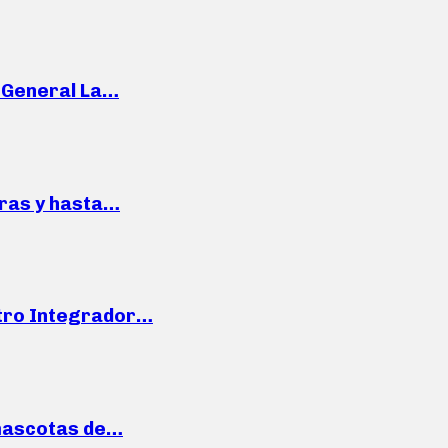
e General La…
pras y hasta…
ntro Integrador…
mascotas de…