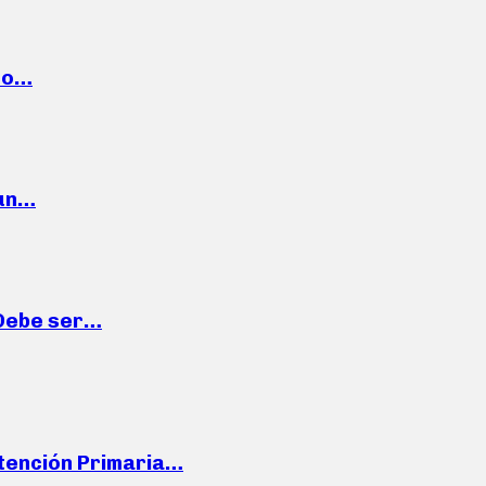
cto…
 un…
“Debe ser…
Atención Primaria…