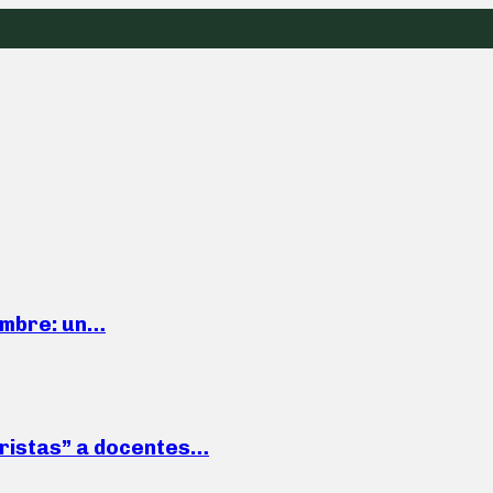
iembre: un…
roristas” a docentes…