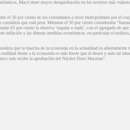
onómicos, Macri tiene mayor desaprobación en los sectores más vulner
tre el 50 por ciento de los consultados a nivel metropolitano por el co
o considera que está peor. Mientras el 50 por ciento consideraba “buen
estante 65 por ciento la observa ‘regular o mala’, con el agregado de qu
te inflación y las últimas medidas económicas, en particular el tarifazo
idera que la marcha de la economía en la actualidad es abiertamente n
realidad frente a la economía es más fuerte que el deseo y ante tal situa
mico solo recibe la aprobación del Núcleo Duro Macrista”.