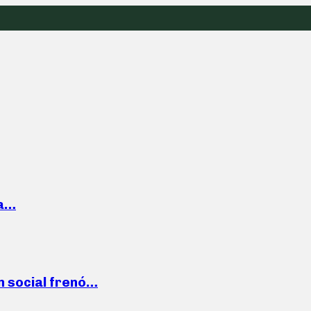
la…
n social frenó…