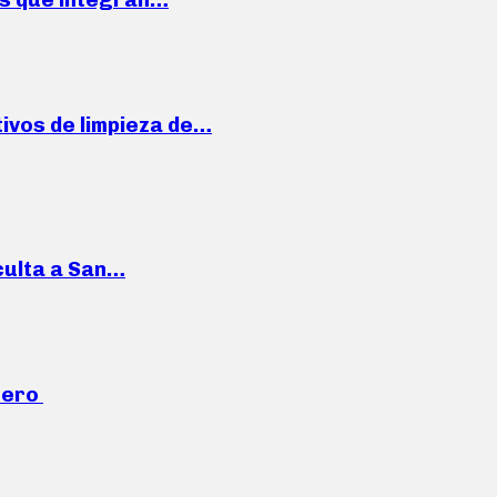
ivos de limpieza de…
culta a San…
mero