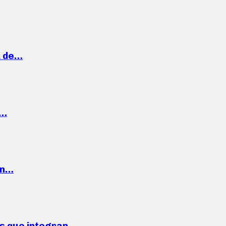
a de…
,…
ón…
ses que integran…