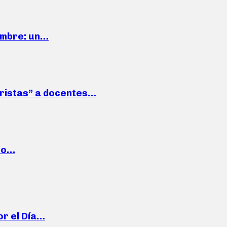
iembre: un…
roristas” a docentes…
cto…
or el Día…