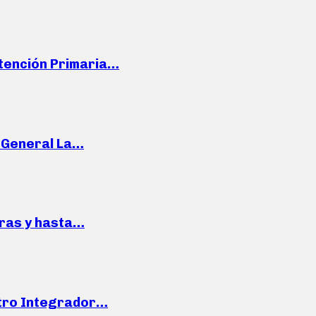
Atención Primaria…
e General La…
pras y hasta…
ntro Integrador…