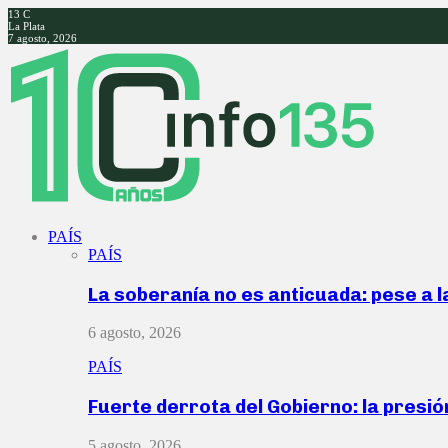
13
C
La Plata
7 agosto, 2026
Facebook
Twitter
Instagram
Youtube
PAÍS
PAÍS
La soberanía no es anticuada: pese a 
6 agosto, 2026
PAÍS
Fuerte derrota del Gobierno: la presió
5 agosto, 2026