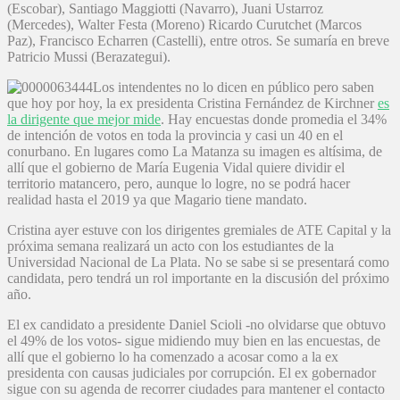
(Escobar), Santiago Maggiotti (Navarro), Juani Ustarroz
(Mercedes), Walter Festa (Moreno) Ricardo Curutchet (Marcos
Paz), Francisco Echarren (Castelli), entre otros. Se sumaría en breve
Patricio Mussi (Berazategui).
Los intendentes no lo dicen en público pero saben
que hoy por hoy, la ex presidenta Cristina Fernández de Kirchner
es
la dirigente que mejor mide
. Hay encuestas donde promedia el 34%
de intención de votos en toda la provincia y casi un 40 en el
conurbano. En lugares como La Matanza su imagen es altísima, de
allí que el gobierno de María Eugenia Vidal quiere dividir el
territorio matancero, pero, aunque lo logre, no se podrá hacer
realidad hasta el 2019 ya que Magario tiene mandato.
Cristina ayer estuve con los dirigentes gremiales de ATE Capital y la
próxima semana realizará un acto con los estudiantes de la
Universidad Nacional de La Plata. No se sabe si se presentará como
candidata, pero tendrá un rol importante en la discusión del próximo
año.
El ex candidato a presidente Daniel Scioli -no olvidarse que obtuvo
el 49% de los votos- sigue midiendo muy bien en las encuestas, de
allí que el gobierno lo ha comenzado a acosar como a la ex
presidenta con causas judiciales por corrupción. El ex gobernador
sigue con su agenda de recorrer ciudades para mantener el contacto