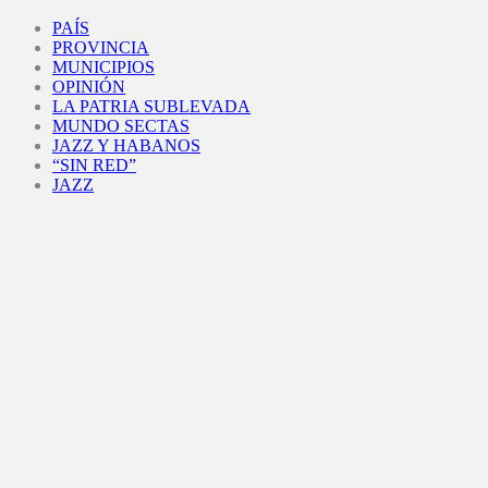
Facebook
Twitter
Instagram
Youtube
PAÍS
PROVINCIA
MUNICIPIOS
OPINIÓN
LA PATRIA SUBLEVADA
MUNDO SECTAS
JAZZ Y HABANOS
“SIN RED”
JAZZ