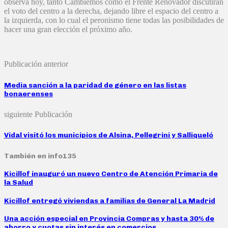
observa hoy, tanto Cambiemos como el Frente Renovador discutirán
el voto del centro a la derecha, dejando libre el espacio del centro a
la izquierda, con lo cual el peronismo tiene todas las posibilidades de
hacer una gran elección el próximo año.
Publicación anterior
Media sanción a la paridad de género en las listas
bonaerenses
siguiente Publicación
Vidal visitó los municipios de Alsina, Pellegrini y Salliqueló
También en info135
Kicillof inauguró un nuevo Centro de Atención Primaria de
la Salud
Kicillof entregó viviendas a familias de General La Madrid
Una acción especial en Provincia Compras y hasta 30% de
ahorro y cuotas sin interés en comercios