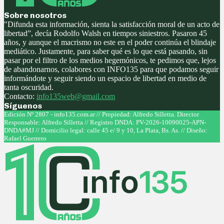
Sobre nosotros
"Difunda esta información, sienta la satisfacción moral de un acto de
libertad”, decía Rodolfo Walsh en tiempos siniestros. Pasaron 45
años, y aunque el macrismo no este en el poder continúa el blindaje
mediático. Justamente, para saber qué es lo que está pasando, sin
pasar por el filtro de los medios hegemónicos, te pedimos que, lejos
de abandonarnos, colabores con INFO135 para que podamos seguir
informándote y seguir siendo un espacio de libertad en medio de
tanta oscuridad.
Contacto:
info135web@gmail.com
Síguenos
Facebook
Twitter
Instagram
Youtube
Edición Nº 2807 - info135.com.ar // Propiedad: Alfredo Silletta. Director
Responsable: Alfredo Silletta // Registro DNDA: PV-2026-10090025-APN-
DNDA#MJ // Domicilio legal: calle 45 e/ 9 y 10, La Plata, Bs. As. // Diseño:
Rafael Guerrero