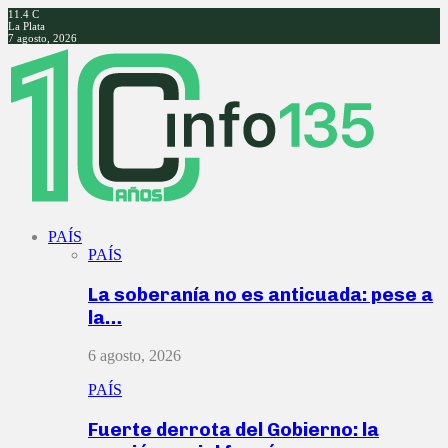
11.4
C
La Plata
7 agosto, 2026
Facebook
Twitter
Instagram
Youtube
PAÍS
PAÍS
La soberanía no es anticuada: pese a
la…
6 agosto, 2026
PAÍS
Fuerte derrota del Gobierno: la