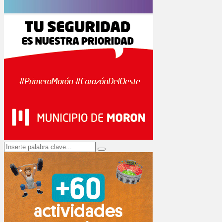
Search
Search
for: