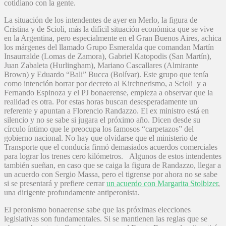
cotidiano con la gente.
La situación de los intendentes de ayer en Merlo, la figura de
Cristina y de Scioli, más la difícil situación económica que se vive
en la Argentina, pero especialmente en el Gran Buenos Aires, achica
los márgenes del llamado Grupo Esmeralda que comandan Martín
Insaurralde (Lomas de Zamora), Gabriel Katopodis (San Martín),
Juan Zabaleta (Hurlingham), Mariano Cascallares (Almirante
Brown) y Eduardo “Bali” Bucca (Bolívar). Este grupo que tenía
como intención borrar por decreto al Kirchnerismo, a Scioli y a
Fernando Espinoza y el PJ bonaerense, empieza a observar que la
realidad es otra. Por estas horas buscan desesperadamente un
referente y apuntan a Florencio Randazzo. El ex ministro está en
silencio y no se sabe si jugara el próximo año. Dicen desde su
círculo íntimo que le preocupa los famosos “carpetazos” del
gobierno nacional. No hay que olvidarse que el ministerio de
Transporte que el conducía firmó demasiados acuerdos comerciales
para lograr los trenes cero kilómetros. Algunos de estos intendentes
también sueñan, en caso que se caiga la figura de Randazzo, llegar a
un acuerdo con Sergio Massa, pero el tigrense por ahora no se sabe
si se presentará y prefiere cerrar
un acuerdo con Margarita Stolbizer
,
una dirigente profundamente antiperonista.
El peronismo bonaerense sabe que las próximas elecciones
legislativas son fundamentales. Si se mantienen las reglas que se