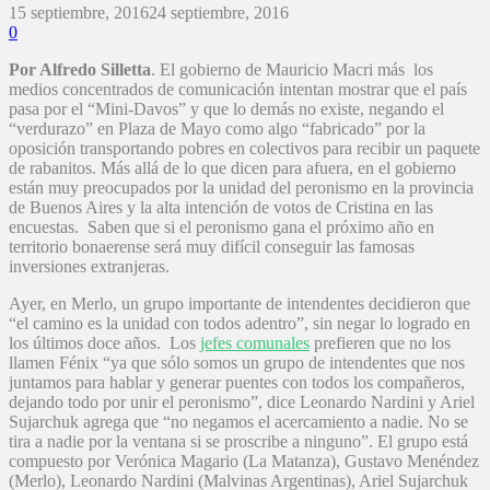
15 septiembre, 2016
24 septiembre, 2016
0
Por Alfredo Silletta
. El gobierno de Mauricio Macri más los
medios concentrados de comunicación intentan mostrar que el país
pasa por el “Mini-Davos” y que lo demás no existe, negando el
“verdurazo” en Plaza de Mayo como algo “fabricado” por la
oposición transportando pobres en colectivos para recibir un paquete
de rabanitos. Más allá de lo que dicen para afuera, en el gobierno
están muy preocupados por la unidad del peronismo en la provincia
de Buenos Aires y la alta intención de votos de Cristina en las
encuestas. Saben que si el peronismo gana el próximo año en
territorio bonaerense será muy difícil conseguir las famosas
inversiones extranjeras.
Ayer, en Merlo, un grupo importante de intendentes decidieron que
“el camino es la unidad con todos adentro”, sin negar lo logrado en
los últimos doce años. Los
jefes comunales
prefieren que no los
llamen Fénix “ya que sólo somos un grupo de intendentes que nos
juntamos para hablar y generar puentes con todos los compañeros,
dejando todo por unir el peronismo”, dice Leonardo Nardini y Ariel
Sujarchuk agrega que “no negamos el acercamiento a nadie. No se
tira a nadie por la ventana si se proscribe a ninguno”. El grupo está
compuesto por Verónica Magario (La Matanza), Gustavo Menéndez
(Merlo), Leonardo Nardini (Malvinas Argentinas), Ariel Sujarchuk