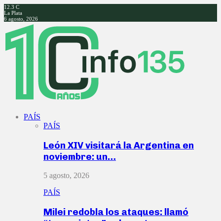
12.3
C
La Plata
6 agosto, 2026
Facebook
Twitter
Instagram
Youtube
PAÍS
PAÍS
León XIV visitará la Argentina en
noviembre: un…
5 agosto, 2026
PAÍS
Milei redobla los ataques: llamó