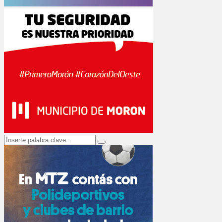
Search
Search
for: