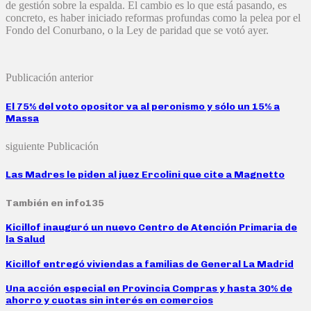
de gestión sobre la espalda. El cambio es lo que está pasando, es
concreto, es haber iniciado reformas profundas como la pelea por el
Fondo del Conurbano, o la Ley de paridad que se votó ayer.
Publicación anterior
El 75% del voto opositor va al peronismo y sólo un 15% a
Massa
siguiente Publicación
Las Madres le piden al juez Ercolini que cite a Magnetto
También en info135
Kicillof inauguró un nuevo Centro de Atención Primaria de
la Salud
Kicillof entregó viviendas a familias de General La Madrid
Una acción especial en Provincia Compras y hasta 30% de
ahorro y cuotas sin interés en comercios