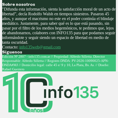
Sobre nosotros
"Difunda esta información, sienta la satisfacción moral de un acto de
libertad”, decía Rodolfo Walsh en tiempos siniestros. Pasaron 45
años, y aunque el macrismo no este en el poder continúa el blindaje
mediático. Justamente, para saber qué es lo que está pasando, sin
pasar por el filtro de los medios hegemónicos, te pedimos que, lejos
de abandonarnos, colabores con INFO135 para que podamos seguir
informándote y seguir siendo un espacio de libertad en medio de
tanta oscuridad.
Contacto:
info135web@gmail.com
Síguenos
Facebook
Twitter
Instagram
Youtube
Edición Nº 2807 - info135.com.ar // Propiedad: Alfredo Silletta. Director
Responsable: Alfredo Silletta // Registro DNDA: PV-2026-10090025-APN-
DNDA#MJ // Domicilio legal: calle 45 e/ 9 y 10, La Plata, Bs. As. // Diseño:
Rafael Guerrero
Facebook
Twitter
Instagram
Youtube