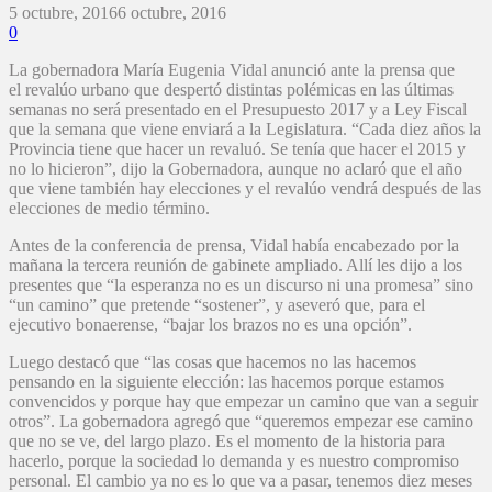
5 octubre, 2016
6 octubre, 2016
0
La gobernadora María Eugenia Vidal anunció ante la prensa que
el revalúo urbano que despertó distintas polémicas en las últimas
semanas no será presentado en el Presupuesto 2017 y a Ley Fiscal
que la semana que viene enviará a la Legislatura. “Cada diez años la
Provincia tiene que hacer un revaluó. Se tenía que hacer el 2015 y
no lo hicieron”, dijo la Gobernadora, aunque no aclaró que el año
que viene también hay elecciones y el revalúo vendrá después de las
elecciones de medio término.
Antes de la conferencia de prensa, Vidal había encabezado por la
mañana la tercera reunión de gabinete ampliado. Allí les dijo a los
presentes que “la esperanza no es un discurso ni una promesa” sino
“un camino” que pretende “sostener”, y aseveró que, para el
ejecutivo bonaerense, “bajar los brazos no es una opción”.
Luego destacó que “las cosas que hacemos no las hacemos
pensando en la siguiente elección: las hacemos porque estamos
convencidos y porque hay que empezar un camino que van a seguir
otros”. La gobernadora agregó que “queremos empezar ese camino
que no se ve, del largo plazo. Es el momento de la historia para
hacerlo, porque la sociedad lo demanda y es nuestro compromiso
personal. El cambio ya no es lo que va a pasar, tenemos diez meses