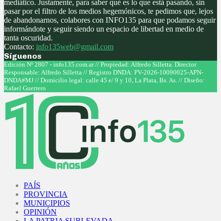
mediático. Justamente, para saber qué es lo que está pasando, sin
pasar por el filtro de los medios hegemónicos, te pedimos que, lejos
de abandonarnos, colabores con INFO135 para que podamos seguir
informándote y seguir siendo un espacio de libertad en medio de
tanta oscuridad.
Contacto:
info135web@gmail.com
Síguenos
Facebook
Twitter
Instagram
Youtube
Edición Nº 2807 - info135.com.ar // Propiedad: Alfredo Silletta. Director
Responsable: Alfredo Silletta // Registro DNDA: PV-2026-10090025-APN-
DNDA#MJ // Domicilio legal: calle 45 e/ 9 y 10, La Plata, Bs. As. // Diseño:
Rafael Guerrero
Facebook
Twitter
Instagram
Youtube
PAÍS
PROVINCIA
MUNICIPIOS
OPINIÓN
LA PATRIA SUBLEVADA