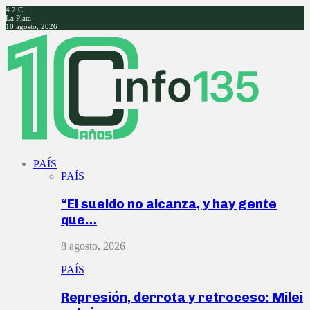
4.2
C
La Plata
10 agosto, 2026
Facebook
Twitter
Instagram
Youtube
PAÍS
PAÍS
“El sueldo no alcanza, y hay gente
que…
8 agosto, 2026
PAÍS
Represión, derrota y retroceso: Milei