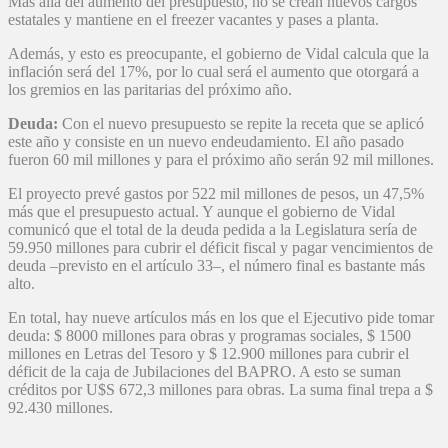
Más allá del aumento del presupuesto, no se crean nuevos cargos
estatales y mantiene en el freezer vacantes y pases a planta.
Además, y esto es preocupante, el gobierno de Vidal calcula que la
inflación será del 17%, por lo cual será el aumento que otorgará a
los gremios en las paritarias del próximo año.
Deuda:
Con el nuevo presupuesto se repite la receta que se aplicó
este año y consiste en un nuevo endeudamiento. El año pasado
fueron 60 mil millones y para el próximo año serán 92 mil millones.
El proyecto prevé gastos por 522 mil millones de pesos, un 47,5%
más que el presupuesto actual. Y aunque el gobierno de Vidal
comunicó que el total de la deuda pedida a la Legislatura sería de
59.950 millones para cubrir el déficit fiscal y pagar vencimientos de
deuda –previsto en el artículo 33–, el número final es bastante más
alto.
En total, hay nueve artículos más en los que el Ejecutivo pide tomar
deuda: $ 8000 millones para obras y programas sociales, $ 1500
millones en Letras del Tesoro y $ 12.900 millones para cubrir el
déficit de la caja de Jubilaciones del BAPRO. A esto se suman
créditos por U$S 672,3 millones para obras. La suma final trepa a $
92.430 millones.