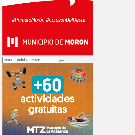
Search
Search
for: