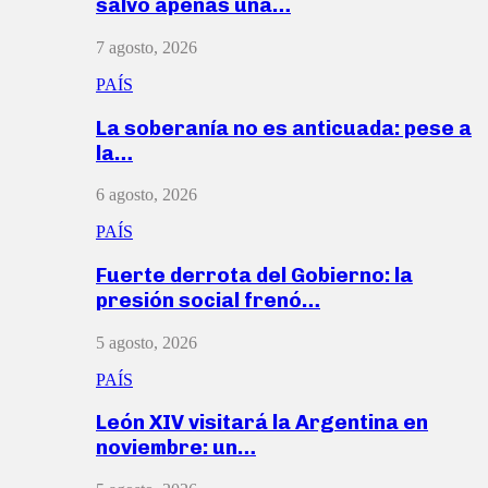
salvó apenas una…
7 agosto, 2026
PAÍS
La soberanía no es anticuada: pese a
la…
6 agosto, 2026
PAÍS
Fuerte derrota del Gobierno: la
presión social frenó…
5 agosto, 2026
PAÍS
León XIV visitará la Argentina en
noviembre: un…