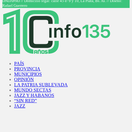
DNDA#MJ // Domicilio legal: calle 45 e/ 9 y 10, La Plata, Bs. As. // Diseño:
Rafael Guerrero
Facebook
Twitter
Instagram
Youtube
PAÍS
PROVINCIA
MUNICIPIOS
OPINIÓN
LA PATRIA SUBLEVADA
MUNDO SECTAS
JAZZ Y HABANOS
“SIN RED”
JAZZ