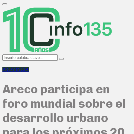
Search
for:
Primary
Menu
Search
Search
for:
PROVINCIA
Areco participa en
foro mundial sobre el
desarrollo urbano
para los próximos 20