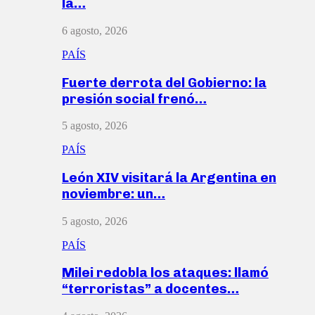
la…
6 agosto, 2026
PAÍS
Fuerte derrota del Gobierno: la
presión social frenó…
5 agosto, 2026
PAÍS
León XIV visitará la Argentina en
noviembre: un…
5 agosto, 2026
PAÍS
Milei redobla los ataques: llamó
“terroristas” a docentes…