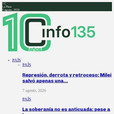
5
C
La Plata
9 agosto, 2026
Facebook
Twitter
Instagram
Youtube
PAÍS
PAÍS
Represión, derrota y retroceso: Milei
salvó apenas una…
7 agosto, 2026
PAÍS
La soberanía no es anticuada: pese a