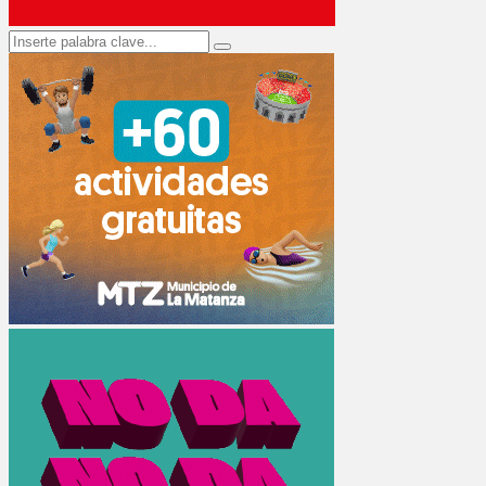
Search
Search
for: