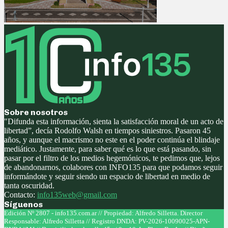
Sobre nosotros
"Difunda esta información, sienta la satisfacción moral de un acto de
libertad”, decía Rodolfo Walsh en tiempos siniestros. Pasaron 45
años, y aunque el macrismo no este en el poder continúa el blindaje
mediático. Justamente, para saber qué es lo que está pasando, sin
pasar por el filtro de los medios hegemónicos, te pedimos que, lejos
de abandonarnos, colabores con INFO135 para que podamos seguir
informándote y seguir siendo un espacio de libertad en medio de
tanta oscuridad.
Contacto:
info135web@gmail.com
Síguenos
Facebook
Twitter
Instagram
Youtube
Edición Nº 2807 - info135.com.ar // Propiedad: Alfredo Silletta. Director
Responsable: Alfredo Silletta // Registro DNDA: PV-2026-10090025-APN-