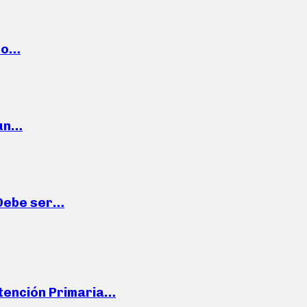
cto…
 un…
“Debe ser…
Atención Primaria…