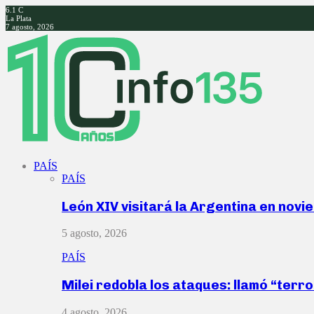
6.1
C
La Plata
7 agosto, 2026
Facebook
Twitter
Instagram
Youtube
PAÍS
PAÍS
León XIV visitará la Argentina en nov
5 agosto, 2026
PAÍS
Milei redobla los ataques: llamó “ter
4 agosto, 2026