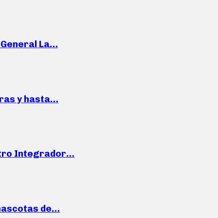
e General La…
pras y hasta…
ntro Integrador…
mascotas de…