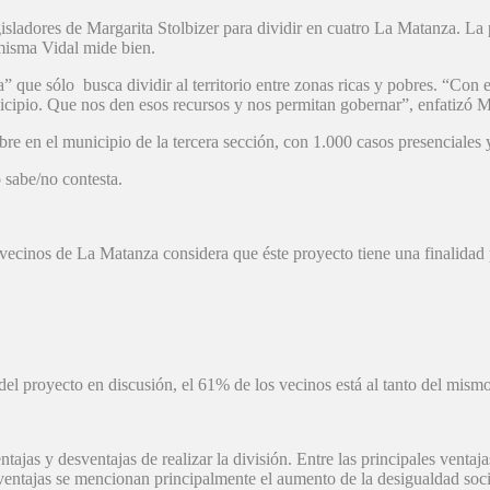
isladores de Margarita Stolbizer para dividir en cuatro La Matanza. 
 misma Vidal mide bien.
 que sólo busca dividir al territorio entre zonas ricas y pobres. “Con e
unicipio. Que nos den esos recursos y nos permitan gobernar”, enfatizó 
ubre en el municipio de la tercera sección, con 1.000 casos presenciales
sabe/no contesta.
 vecinos de La Matanza considera que éste proyecto tiene una finalidad 
 del proyecto en discusión, el 61% de los vecinos está al tanto del mis
ntajas y desventajas de realizar la división. Entre las principales vent
ntajas se mencionan principalmente el aumento de la desigualdad social