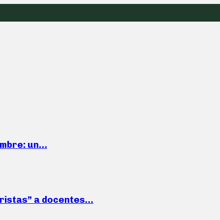
iembre: un…
roristas” a docentes…