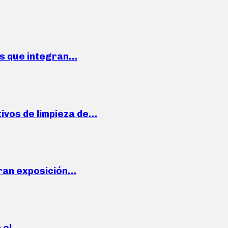
ses que integran…
ivos de limpieza de…
ran exposición…
n el…