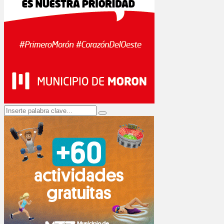
Search
Search
for: