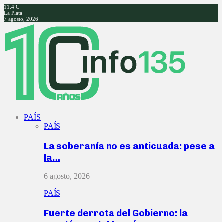
11.4
C
La Plata
7 agosto, 2026
Facebook
Twitter
Instagram
Youtube
PAÍS
PAÍS
La soberanía no es anticuada: pese a
la…
6 agosto, 2026
PAÍS
Fuerte derrota del Gobierno: la