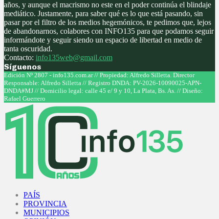
años, y aunque el macrismo no este en el poder continúa el blindaje
mediático. Justamente, para saber qué es lo que está pasando, sin
pasar por el filtro de los medios hegemónicos, te pedimos que, lejos
de abandonarnos, colabores con INFO135 para que podamos seguir
informándote y seguir siendo un espacio de libertad en medio de
tanta oscuridad.
Contacto:
info135web@gmail.com
Síguenos
Facebook
Twitter
Instagram
Youtube
Edición Nº 2807 - info135.com.ar // Propiedad: Alfredo Silletta. Director
Responsable: Alfredo Silletta // Registro DNDA: PV-2026-10090025-APN-
DNDA#MJ // Domicilio legal: calle 45 e/ 9 y 10, La Plata, Bs. As. // Diseño:
Rafael Guerrero
Facebook
Twitter
Instagram
Youtube
PAÍS
PROVINCIA
MUNICIPIOS