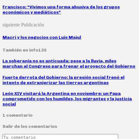
Francisco: “Vivimos una forma abusiva de los grupos
económicos y mediáticos”
siguiente Publicación
Macri y los negocios con Luis Majul
También en info135
La soberanía no es anticuada: pese a la lluvia, miles
marchan al Congreso para frenar el proyecto del Gobierno
Fuerte derrota del Gobierno: la presión social frenó el
intento de extranjerizar las tierras argentinas
León XIV visitará la Argentina en noviembre: un Papa
comprometido con los humildes, los migrantes y la justicia
social
1 comentario
Salir de los comentarios