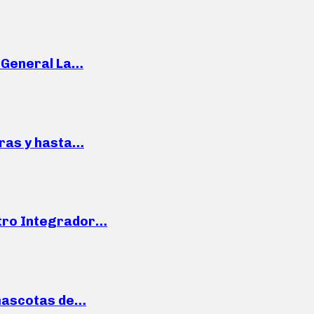
e General La…
pras y hasta…
ntro Integrador…
mascotas de…