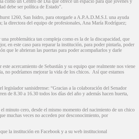
iona como un Centro de Día que ofrece un espacio para que jóvenes y
ad debe ser política de Estado”.
ghurst 1260, San Isidro, para otorgarle a A.P.A.D.M.S.I. una ayuda
a; la directora del equipo de profesionales, Ana María Rodríguez;
 una problemática tan compleja como es la de la discapacidad, que
r, en este caso para reparar la institución, para poder pintarla, poder
ión que le abrieran las puertas para poder acompañarlos y darle
 este acercamiento de Sebastián y su equipo que realmente nos viene
da, no podríamos mejorar la vida de los chicos. Así que estamos
el legislador sanisidrense: “Gracias a la colaboración del Senador
rren de 8.30 a 16.30 todos los días del año y además hacen huerta,
sde el minuto cero, desde el mismo momento del nacimiento de un chico
os que muchas veces no acceden por desconocimiento, por
ue la institución en Facebook y a su web institucional