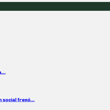
la…
n social frenó…