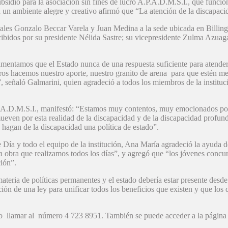
subsidio para la asociación sin fines de lucro A.P.A.D.M.S.I., que func
 un ambiente alegre y creativo afirmó que “La atención de la discapacid
ejales Gonzalo Beccar Varela y Juan Medina a la sede ubicada en Billin
recibidos por su presidente Nélida Sastre; su vicepresidente Zulma Azuag
mentamos que el Estado nunca de una respuesta suficiente para atender
ros hacemos nuestro aporte, nuestro granito de arena para que estén mejo
”, señaló Galmarini, quien agradeció a todos los miembros de la instituc
P.A.D.M.S.I., manifestó: “Estamos muy contentos, muy emocionados por
ueven por esta realidad de la discapacidad y de la discapacidad profun
 hagan de la discapacidad una política de estado”.
e Día y todo el equipo de la institución, Ana María agradeció la ayuda d
a obra que realizamos todos los días”, y agregó que “los jóvenes concu
ción”.
 materia de políticas permanentes y el estado debería estar presente de
ción de una ley para unificar todos los beneficios que existen y que l
o llamar al número 4 723 8951. También se puede acceder a la página q