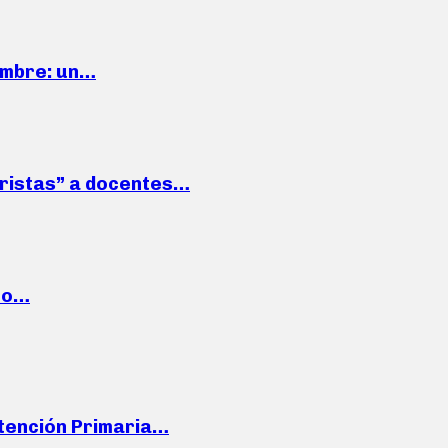
iembre: un…
roristas” a docentes…
cto…
Atención Primaria…