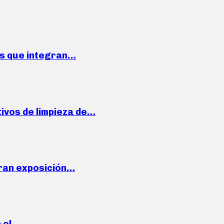
ses que integran…
ivos de limpieza de…
ran exposición…
n el…