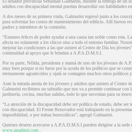
El senador provincial Sebastián Galmarini, durante la entrega de un 
adultos con discapacidad mental puedan desarrollar sus habilidades en
A dos meses de su primera visita, Galmarini regresó junto a los conc
para solventar los costos de mantenimiento del edificio. Allí fueron 
padres y miembros de la comisión.
“Estamos felices de poder ayudar a una causa tan noble como esta. La
afecta no solamente a los chicos sino a todo el entorno familiar. Nosot
mejorar las condiciones a las que asisten al Centro de Día los jóvenes
continuidad al apoyo que le brindan a A.P.A.D.M.S.I.
Por su parte, Nélida, presidenta y mamá de uno de los jóvenes de A.
muy bien porque si no fuese por la ayuda de los políticos que se conm
eternamente agradecidos y ojalá se contagien muchos otros políticos y
Ante la mirada atenta de los jóvenes y adultos que asisten al Centro d
Galmarini recibimos un subsidio que nos va a permitir continuar con l
jardinería, cocina, muchas salidas, todo lo que necesitan para su inser
“La atención de la discapacidad debe ser política de estado, debe ser
con discapacidad. El Frente Renovador está trabajando en la presenta
imposibilidad, o por trabas burocráticas”, agregó Galmarini.
Quienes deseen acercarse a A.P.A.D.M.S.I pueden dirigirse a la sede 
www.apadmsi.com
.