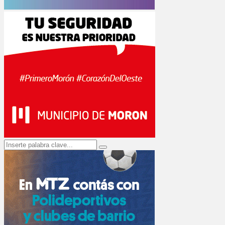
Search
Search
for: