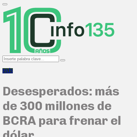
Search
for:
Primary
Menu
Search
Search
for:
PAÍS
Desesperados: más
de 300 millones de
BCRA para frenar el
dólar