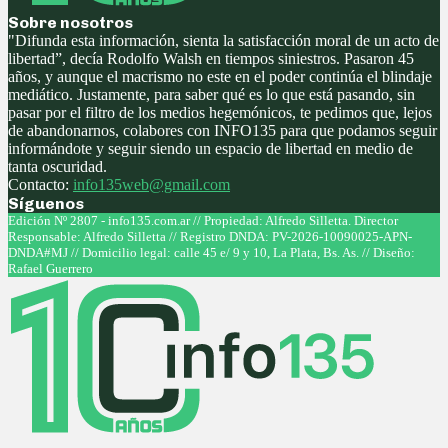
Sobre nosotros
"Difunda esta información, sienta la satisfacción moral de un acto de
libertad”, decía Rodolfo Walsh en tiempos siniestros. Pasaron 45
años, y aunque el macrismo no este en el poder continúa el blindaje
mediático. Justamente, para saber qué es lo que está pasando, sin
pasar por el filtro de los medios hegemónicos, te pedimos que, lejos
de abandonarnos, colabores con INFO135 para que podamos seguir
informándote y seguir siendo un espacio de libertad en medio de
tanta oscuridad.
Contacto:
info135web@gmail.com
Síguenos
Facebook
Twitter
Instagram
Youtube
Edición Nº 2807 - info135.com.ar // Propiedad: Alfredo Silletta. Director
Responsable: Alfredo Silletta // Registro DNDA: PV-2026-10090025-APN-
DNDA#MJ // Domicilio legal: calle 45 e/ 9 y 10, La Plata, Bs. As. // Diseño:
Rafael Guerrero