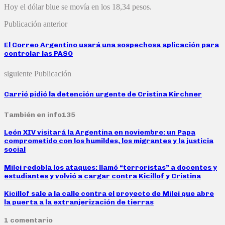
Hoy el dólar blue se movía en los 18,34 pesos.
Publicación anterior
El Correo Argentino usará una sospechosa aplicación para
controlar las PASO
siguiente Publicación
Carrió pidió la detención urgente de Cristina Kirchner
También en info135
León XIV visitará la Argentina en noviembre: un Papa
comprometido con los humildes, los migrantes y la justicia
social
Milei redobla los ataques: llamó “terroristas” a docentes y
estudiantes y volvió a cargar contra Kicillof y Cristina
Kicillof sale a la calle contra el proyecto de Milei que abre
la puerta a la extranjerización de tierras
1 comentario