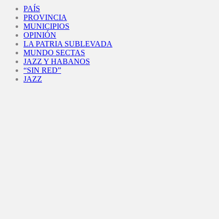
Facebook
Twitter
Instagram
Youtube
PAÍS
PROVINCIA
MUNICIPIOS
OPINIÓN
LA PATRIA SUBLEVADA
MUNDO SECTAS
JAZZ Y HABANOS
“SIN RED”
JAZZ