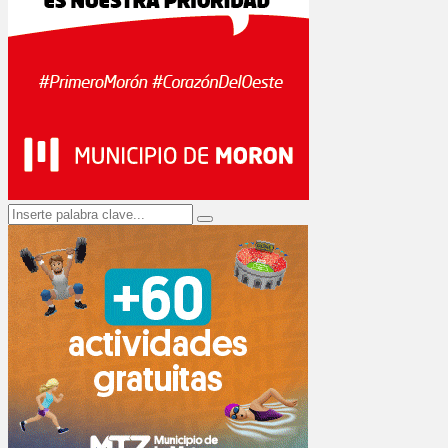
Search
Search
for: