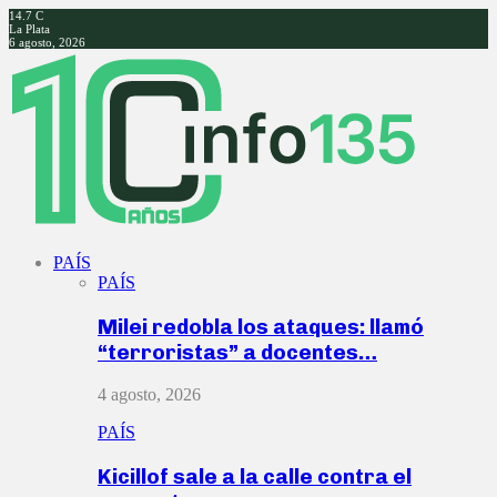
14.7
C
La Plata
6 agosto, 2026
Facebook
Twitter
Instagram
Youtube
PAÍS
PAÍS
Milei redobla los ataques: llamó
“terroristas” a docentes…
4 agosto, 2026
PAÍS
Kicillof sale a la calle contra el