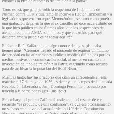
entonces la idea de reflotar lo de “traición a la patria”.
Tanto es así, que para permitir la reapertura de la denuncia de
Nisman contra CFK y que también incluye a Héctor Timmerman y a
legisladores que votaron aquel Memorándum, se tomó como prueba
una grabación ilegal en la que el ex canciller no dice nada distinto de
lo que hizo público en los últimos años: que los sospechosos del
atentado contra la AMIA son iraníes, y que el camino para que
declaren ante la justicia es negociar con Irán.
El doctor Raúl Zaffaroni, que algo conoce de leyes, planteaba
tiempo atrás: “Creemos llegado el momento de requerir un mínimo
de seriedad en las afirmaciones jurídicas insólitas difundidas por los
medios masivos de comunicación social, al menos en cuanto a la
invocación del tipo de traición a la Patria, esgrimido como recurso
para desarchivar la imputación del fiscal Nisman”.
Mientras tanto, hay historiadores que citan un antecedente en esta
materia: el 17 de mayo de 1956, es decir ya en tiempos de la llamada
Revolución Libertadora, Juan Domingo Perón fue procesado por
traición a la patria por el juez Luis Botet.
Sin embargo, el propio Zaffaroni sostiene que el rescate de ese
recuerdo “es producto de una confusión”, ya que ese procesamiento
no se basó en el texto del actual artículo 119º de la Constitución
Nacional, sino que se lo hizo “retorciendo el actual artículo 29 y