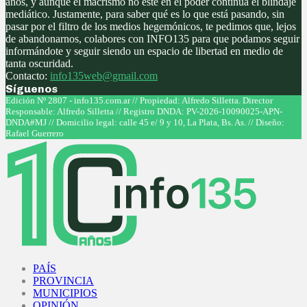
años, y aunque el macrismo no este en el poder continúa el blindaje
mediático. Justamente, para saber qué es lo que está pasando, sin
pasar por el filtro de los medios hegemónicos, te pedimos que, lejos
de abandonarnos, colabores con INFO135 para que podamos seguir
informándote y seguir siendo un espacio de libertad en medio de
tanta oscuridad.
Contacto:
info135web@gmail.com
Síguenos
Facebook
Twitter
Instagram
Youtube
Edición Nº 2807 - info135.com.ar // Propiedad: Alfredo Silletta. Director
Responsable: Alfredo Silletta // Registro DNDA: PV-2026-10090025-APN-
DNDA#MJ // Domicilio legal: calle 45 e/ 9 y 10, La Plata, Bs. As. // Diseño:
Rafael Guerrero
Facebook
Twitter
Instagram
Youtube
PAÍS
PROVINCIA
MUNICIPIOS
OPINIÓN