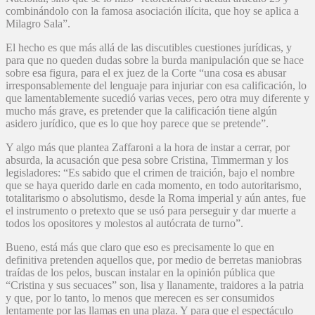
combinándolo con la famosa asociación ilícita, que hoy se aplica a
Milagro Sala”.
El hecho es que más allá de las discutibles cuestiones jurídicas, y
para que no queden dudas sobre la burda manipulación que se hace
sobre esa figura, para el ex juez de la Corte “una cosa es abusar
irresponsablemente del lenguaje para injuriar con esa calificación, lo
que lamentablemente sucedió varias veces, pero otra muy diferente y
mucho más grave, es pretender que la calificación tiene algún
asidero jurídico, que es lo que hoy parece que se pretende”.
Y algo más que plantea Zaffaroni a la hora de instar a cerrar, por
absurda, la acusación que pesa sobre Cristina, Timmerman y los
legisladores: “Es sabido que el crimen de traición, bajo el nombre
que se haya querido darle en cada momento, en todo autoritarismo,
totalitarismo o absolutismo, desde la Roma imperial y aún antes, fue
el instrumento o pretexto que se usó para perseguir y dar muerte a
todos los opositores y molestos al autócrata de turno”.
Bueno, está más que claro que eso es precisamente lo que en
definitiva pretenden aquellos que, por medio de berretas maniobras
traídas de los pelos, buscan instalar en la opinión pública que
“Cristina y sus secuaces” son, lisa y llanamente, traidores a la patria
y que, por lo tanto, lo menos que merecen es ser consumidos
lentamente por las llamas en una plaza. Y para que el espectáculo