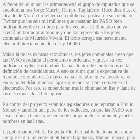
A favor del eliminar las primarias está el grupo de diputados que se
encolumna tras Jorge Macri y Ramiro Tagliaferro. Hace diez días, el
alcalde de Morón tiró el tema en público al postear en su cuenta de
Twitter que los seis mil millones que costarán las PASO bien
podrían invertirse en obras para los vecinos. El diputado que ya
acercó un borrador al bloque y que los representa a los jefes
comunales es Mauricio Vivani. El texto deroga esa herramienta
electoral directamente de la Ley 14.086.
Más allá de las excusas económicas, los jefes comunales creen que
las PASO ayudarán al peronismo a ordenarse y que, a su vez,
podrían complicarlos también hacia adentro de Cambiemos en la
definición de candidaturas. A esto se suma que la expectativa de
repunte económico está más cercana a octubre que a agosto y, por
ende, no tendrían muchos logros que mostrar para convencer al
electorado. Por eso, se enbanderan tras la eliminación lisa y llana de
las elecciones del 11 de agosto.
En contra del proyecto están los legisladores que reportan a Emilio
Monzó y también una parte de los radicales, ya que las PASO son
casi la única chance que tienen de competir electoralmente y meter
nombres en las listas.
La gobernadora María Eugenia Vidal no habló del tema por ahora
aunque le dio luz verde al titular de Diputados, Manuel mosca, para