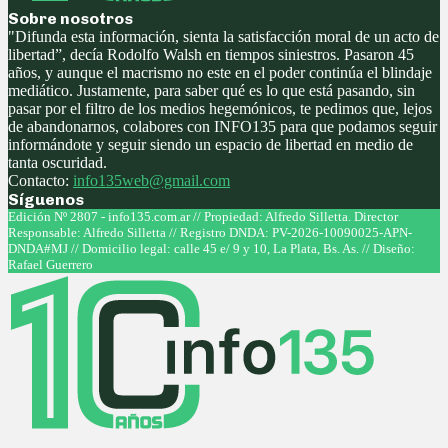
Sobre nosotros
"Difunda esta información, sienta la satisfacción moral de un acto de
libertad”, decía Rodolfo Walsh en tiempos siniestros. Pasaron 45
años, y aunque el macrismo no este en el poder continúa el blindaje
mediático. Justamente, para saber qué es lo que está pasando, sin
pasar por el filtro de los medios hegemónicos, te pedimos que, lejos
de abandonarnos, colabores con INFO135 para que podamos seguir
informándote y seguir siendo un espacio de libertad en medio de
tanta oscuridad.
Contacto:
info135web@gmail.com
Síguenos
Facebook
Twitter
Instagram
Youtube
Edición Nº 2807 - info135.com.ar // Propiedad: Alfredo Silletta. Director
Responsable: Alfredo Silletta // Registro DNDA: PV-2026-10090025-APN-
DNDA#MJ // Domicilio legal: calle 45 e/ 9 y 10, La Plata, Bs. As. // Diseño:
Rafael Guerrero
Facebook
Twitter
Instagram
Youtube