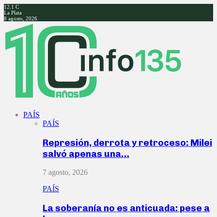
12.1
C
La Plata
8 agosto, 2026
Facebook
Twitter
Instagram
Youtube
PAÍS
PAÍS
Represión, derrota y retroceso: Milei
salvó apenas una…
7 agosto, 2026
PAÍS
La soberanía no es anticuada: pese a