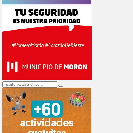
Search
Search
for: