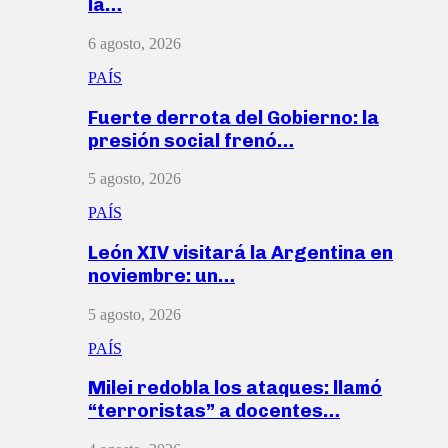
la…
6 agosto, 2026
PAÍS
Fuerte derrota del Gobierno: la
presión social frenó…
5 agosto, 2026
PAÍS
León XIV visitará la Argentina en
noviembre: un…
5 agosto, 2026
PAÍS
Milei redobla los ataques: llamó
“terroristas” a docentes…