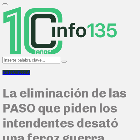
Search
for:
Primary
Menu
Search
Search
for:
PROVINCIA
La eliminación de las
PASO que piden los
intendentes desató
una feroz guerra