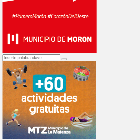
Search
Search
for: