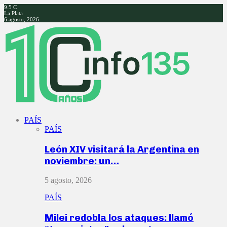
9.5
C
La Plata
6 agosto, 2026
Facebook
Twitter
Instagram
Youtube
PAÍS
PAÍS
León XIV visitará la Argentina en
noviembre: un…
5 agosto, 2026
PAÍS
Milei redobla los ataques: llamó