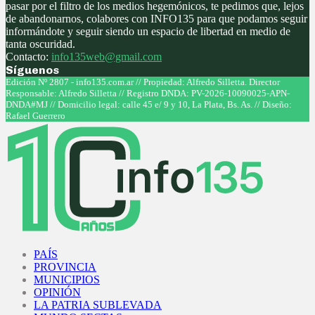
pasar por el filtro de los medios hegemónicos, te pedimos que, lejos
de abandonarnos, colabores con INFO135 para que podamos seguir
informándote y seguir siendo un espacio de libertad en medio de
tanta oscuridad.
Contacto:
info135web@gmail.com
Síguenos
Facebook
Twitter
Instagram
Youtube
Edición Nº 2807 - info135.com.ar // Propiedad: Alfredo Silletta. Director
Responsable: Alfredo Silletta // Registro DNDA: PV-2026-10090025-APN-
DNDA#MJ // Domicilio legal: calle 45 e/ 9 y 10, La Plata, Bs. As. // Diseño:
Rafael Guerrero
Facebook
Twitter
Instagram
Youtube
PAÍS
PROVINCIA
MUNICIPIOS
OPINIÓN
LA PATRIA SUBLEVADA