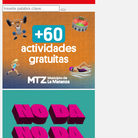
Search
Search
for: