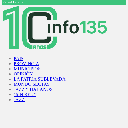
Rafael Guerrero
Facebook
Twitter
Instagram
Youtube
PAÍS
PROVINCIA
MUNICIPIOS
OPINIÓN
LA PATRIA SUBLEVADA
MUNDO SECTAS
JAZZ Y HABANOS
“SIN RED”
JAZZ