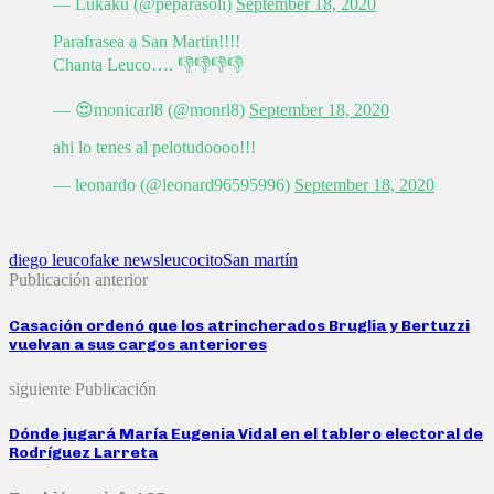
— Lukaku (@peparasoli)
September 18, 2020
Parafrasea a San Martin!!!!
Chanta Leuco…. 👎👎👎👎
— 😍monicarl8 (@monrl8)
September 18, 2020
ahi lo tenes al pelotudoooo!!!
— leonardo (@leonard96595996)
September 18, 2020
diego leuco
fake news
leucocito
San martín
Publicación anterior
Casación ordenó que los atrincherados Bruglia y Bertuzzi
vuelvan a sus cargos anteriores
siguiente Publicación
Dónde jugará María Eugenia Vidal en el tablero electoral de
Rodríguez Larreta