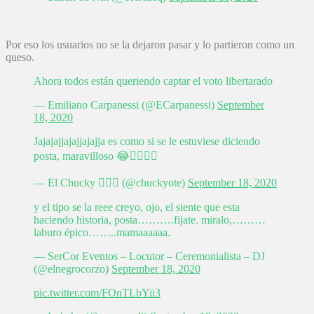
Por eso los usuarios no se la dejaron pasar y lo partieron como un
queso.
Ahora todos están queriendo captar el voto libertarado
— Emiliano Carpanessi (@ECarpanessi)
September
18, 2020
Jajajajjajajjajajja es como si se le estuviese diciendo
posta, maravilloso 😂✌🏾👏🏽
— El Chucky ✌🏾💚 (@chuckyote)
September 18, 2020
y el tipo se la reee creyo, ojo, el siente que esta
haciendo historia, posta……….fijate. miralo,………
laburo épico……..mamaaaaaa.
— SerCor Eventos – Locutor – Ceremonialista – DJ
(@elnegrocorzo)
September 18, 2020
pic.twitter.com/FOnTLbYii3