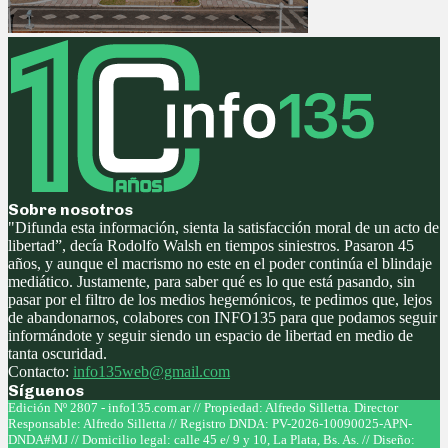
Sobre nosotros
"Difunda esta información, sienta la satisfacción moral de un acto de
libertad”, decía Rodolfo Walsh en tiempos siniestros. Pasaron 45
años, y aunque el macrismo no este en el poder continúa el blindaje
mediático. Justamente, para saber qué es lo que está pasando, sin
pasar por el filtro de los medios hegemónicos, te pedimos que, lejos
de abandonarnos, colabores con INFO135 para que podamos seguir
informándote y seguir siendo un espacio de libertad en medio de
tanta oscuridad.
Contacto:
info135web@gmail.com
Síguenos
Facebook
Twitter
Instagram
Youtube
Edición Nº 2807 - info135.com.ar // Propiedad: Alfredo Silletta. Director
Responsable: Alfredo Silletta // Registro DNDA: PV-2026-10090025-APN-
DNDA#MJ // Domicilio legal: calle 45 e/ 9 y 10, La Plata, Bs. As. // Diseño: