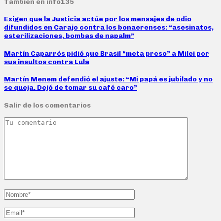
También en info135
Exigen que la Justicia actúe por los mensajes de odio
difundidos en Carajo contra los bonaerenses: “asesinatos,
esterilizaciones, bombas de napalm”
Martín Caparrós pidió que Brasil “meta preso” a Milei por
sus insultos contra Lula
Martín Menem defendió el ajuste: “Mi papá es jubilado y no
se queja. Dejó de tomar su café caro”
Salir de los comentarios