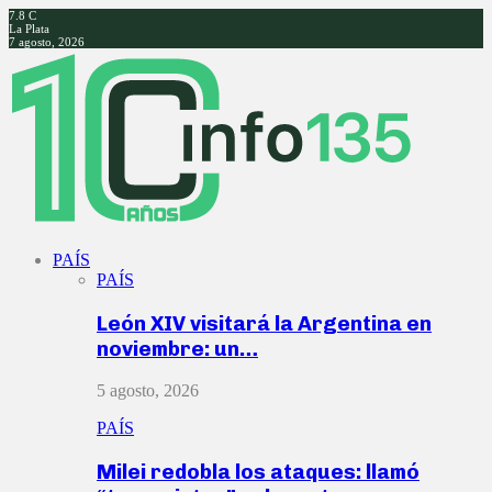
7.8
C
La Plata
7 agosto, 2026
Facebook
Twitter
Instagram
Youtube
PAÍS
PAÍS
León XIV visitará la Argentina en
noviembre: un…
5 agosto, 2026
PAÍS
Milei redobla los ataques: llamó