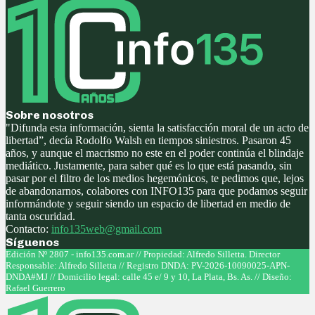
Sobre nosotros
"Difunda esta información, sienta la satisfacción moral de un acto de
libertad”, decía Rodolfo Walsh en tiempos siniestros. Pasaron 45
años, y aunque el macrismo no este en el poder continúa el blindaje
mediático. Justamente, para saber qué es lo que está pasando, sin
pasar por el filtro de los medios hegemónicos, te pedimos que, lejos
de abandonarnos, colabores con INFO135 para que podamos seguir
informándote y seguir siendo un espacio de libertad en medio de
tanta oscuridad.
Contacto:
info135web@gmail.com
Síguenos
Facebook
Twitter
Instagram
Youtube
Edición Nº 2807 - info135.com.ar // Propiedad: Alfredo Silletta. Director
Responsable: Alfredo Silletta // Registro DNDA: PV-2026-10090025-APN-
DNDA#MJ // Domicilio legal: calle 45 e/ 9 y 10, La Plata, Bs. As. // Diseño:
Rafael Guerrero