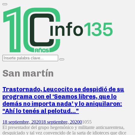
Search
for:
Primary
Menu
Search
Search
for:
San martín
Trastornado, Leucocito se despidió de su
programa con el ‘Seamos libres, que lo
demás no importa nada’ y lo aniquilaron:
“Ahí lo tenés al pelotud…”
18 septiembre, 2020
18 septiembre, 2020
0
1055
El presentador del grupo hegemónico y militante anticuarentena,
desquiciado y tal vez convencido de la sarta de idioteces que dice