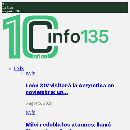
9.5
C
La Plata
6 agosto, 2026
Facebook
Twitter
Instagram
Youtube
PAÍS
PAÍS
León XIV visitará la Argentina en
noviembre: un…
5 agosto, 2026
PAÍS
Milei redobla los ataques: llamó