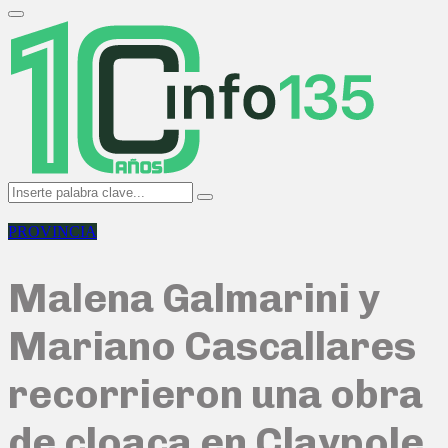
Search
for:
Primary
Menu
Search
Search
for:
PROVINCIA
Malena Galmarini y
Mariano Cascallares
recorrieron una obra
de cloaca en Claypole,