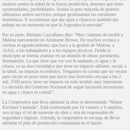
mujeres somos la mitad de la fuerza productiva, tenemos que tener
oportunidades, posibilidades. Somos la gran mayoría de quienes
utilizamos ambos servicios, porque gestionamos las cuestiones
domésticas. Y recordemos que dar agua y cloaca es también dar
trabajo en un momento en que la Argentina lo necesita”.
Por su parte, Mariano Cascallares dijo: “Muy contento de recibir a
Malena nuevamente en Almirante Brown. De muchos vecinos y
vecinas el agradecimiento, que hace a la gestión de Malena, a
AySA, a los trabajadores y a los equipos técnicos. Desde el
municipio se intenta avanzar en un montón de obras: pavimento,
iluminación. Lo que tiene que ver con lo sanitario, el agua y la
cloaca, es un área estratégica que tiene un impacto altísimo, social, a
la salud, un impacto económico. Tengamos en cuenta que un vecino
para vaciar un pozo tiene que hacer una inversión cercana a los 2
mil, 2500 pesos, tiene un impacto en todo sentido muy importante.
La decisión del Gobierno Nacional de seguir haciendo inversiones
en agua y cloaca es central”.
La Cooperativa que lleva adelante la obra es denominada “Néstor
Kirchner Limitada”. Está conformada por 16 varones y 6 mujeres,
una ocupa el rol de asistente de obra y otra de responsable de
seguridad e higiene. Además, la cooperativa se encarga de llevar
adelante el plan de promoción comunitaria en el barrio.