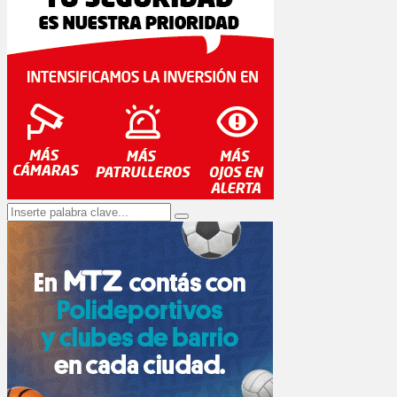
Search
Search
for: