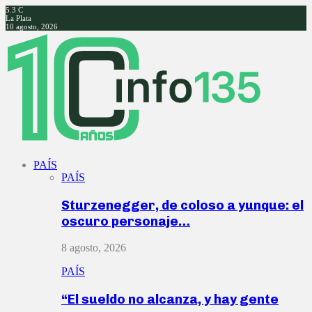
5.3
C
La Plata
10 agosto, 2026
Facebook
Twitter
Instagram
Youtube
PAÍS
PAÍS
Sturzenegger, de coloso a yunque: el
oscuro personaje…
8 agosto, 2026
PAÍS
“El sueldo no alcanza, y hay gente