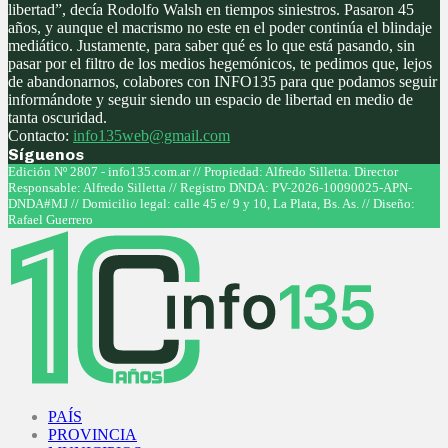
libertad”, decía Rodolfo Walsh en tiempos siniestros. Pasaron 45
años, y aunque el macrismo no este en el poder continúa el blindaje
mediático. Justamente, para saber qué es lo que está pasando, sin
pasar por el filtro de los medios hegemónicos, te pedimos que, lejos
de abandonarnos, colabores con INFO135 para que podamos seguir
informándote y seguir siendo un espacio de libertad en medio de
tanta oscuridad.
Contacto:
info135web@gmail.com
Síguenos
Facebook
Twitter
Instagram
Youtube
Edición Nº 2807 - info135.com.ar // Propiedad: Alfredo Silletta. Director
Responsable: Alfredo Silletta // Registro DNDA: PV-2026-10090025-APN-
DNDA#MJ // Domicilio legal: calle 45 e/ 9 y 10, La Plata, Bs. As. // Diseño:
Rafael Guerrero
Facebook
Twitter
Instagram
Youtube
PAÍS
PROVINCIA