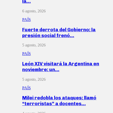
la…
6 agosto, 2026
PAÍS
Fuerte derrota del Gobierno: la
presión social frenó…
5 agosto, 2026
PAÍS
León XIV visitará la Argentina en
noviembre: un…
5 agosto, 2026
PAÍS
Milei redobla los ataques: llamó
“terroristas” a docentes…