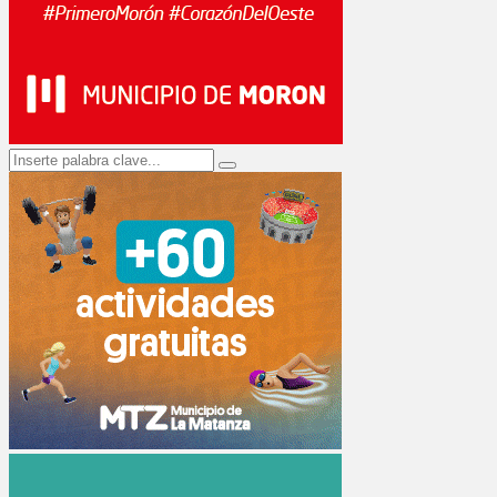
Search
Search
for: