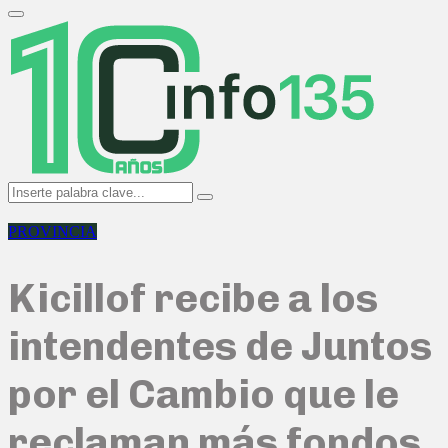
Search
for:
Primary
Menu
Search
Search
for:
PROVINCIA
Kicillof recibe a los
intendentes de Juntos
por el Cambio que le
reclaman más fondos