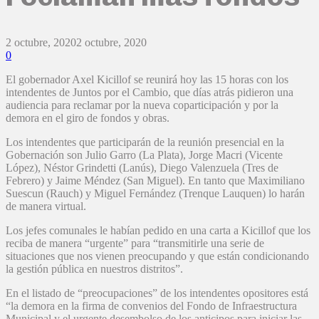
2 octubre, 2020
2 octubre, 2020
0
El gobernador Axel Kicillof se reunirá hoy las 15 horas con los
intendentes de Juntos por el Cambio, que días atrás pidieron una
audiencia para reclamar por la nueva coparticipación y por la
demora en el giro de fondos y obras.
Los intendentes que participarán de la reunión presencial en la
Gobernación son Julio Garro (La Plata), Jorge Macri (Vicente
López), Néstor Grindetti (Lanús), Diego Valenzuela (Tres de
Febrero) y Jaime Méndez (San Miguel). En tanto que Maximiliano
Suescun (Rauch) y Miguel Fernández (Trenque Lauquen) lo harán
de manera virtual.
Los jefes comunales le habían pedido en una carta a Kicillof que los
reciba de manera “urgente” para “transmitirle una serie de
situaciones que nos vienen preocupando y que están condicionando
la gestión pública en nuestros distritos”.
En el listado de “preocupaciones” de los intendentes opositores está
“la demora en la firma de convenios del Fondo de Infraestructura
Municipal y el urgente desembolso de los anticipos para iniciar las