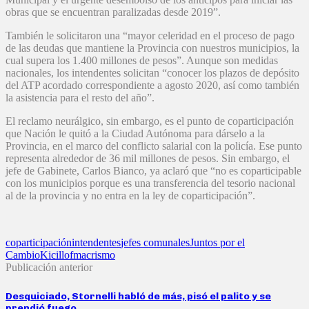
obras que se encuentran paralizadas desde 2019”.
También le solicitaron una “mayor celeridad en el proceso de pago
de las deudas que mantiene la Provincia con nuestros municipios, la
cual supera los 1.400 millones de pesos”. Aunque son medidas
nacionales, los intendentes solicitan “conocer los plazos de depósito
del ATP acordado correspondiente a agosto 2020, así como también
la asistencia para el resto del año”.
El reclamo neurálgico, sin embargo, es el punto de coparticipación
que Nación le quitó a la Ciudad Autónoma para dárselo a la
Provincia, en el marco del conflicto salarial con la policía. Ese punto
representa alrededor de 36 mil millones de pesos. Sin embargo, el
jefe de Gabinete, Carlos Bianco, ya aclaró que “no es coparticipable
con los municipios porque es una transferencia del tesorio nacional
al de la provincia y no entra en la ley de coparticipación”.
coparticipación
intendentes
jefes comunales
Juntos por el
Cambio
Kicillof
macrismo
Publicación anterior
Desquiciado, Stornelli habló de más, pisó el palito y se
prendió fuego