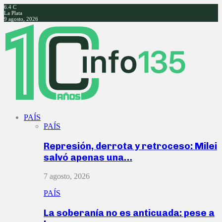
6.4
C
La Plata
9 agosto, 2026
Facebook
Twitter
Instagram
Youtube
PAÍS
PAÍS
Represión, derrota y retroceso: Milei
salvó apenas una…
7 agosto, 2026
PAÍS
La soberanía no es anticuada: pese a