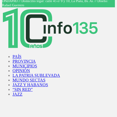
DNDA#MJ // Domicilio legal: calle 45 e/ 9 y 10, La Plata, Bs. As. // Diseño:
Rafael Guerrero
Facebook
Twitter
Instagram
Youtube
PAÍS
PROVINCIA
MUNICIPIOS
OPINIÓN
LA PATRIA SUBLEVADA
MUNDO SECTAS
JAZZ Y HABANOS
“SIN RED”
JAZZ