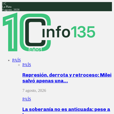
5
C
La Plata
9 agosto, 2026
Facebook
Twitter
Instagram
Youtube
PAÍS
PAÍS
Represión, derrota y retroceso: Milei
salvó apenas una…
7 agosto, 2026
PAÍS
La soberanía no es anticuada: pese a