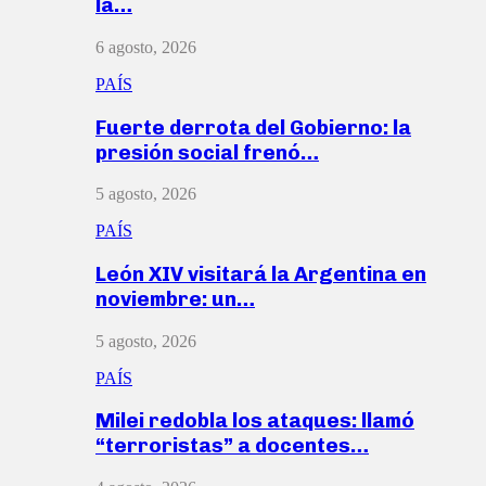
la…
6 agosto, 2026
PAÍS
Fuerte derrota del Gobierno: la
presión social frenó…
5 agosto, 2026
PAÍS
León XIV visitará la Argentina en
noviembre: un…
5 agosto, 2026
PAÍS
Milei redobla los ataques: llamó
“terroristas” a docentes…