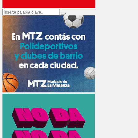
Search
Search
for: