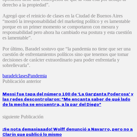
derecho a la propiedad”.
Agregó que el reinicio de clases en la Ciudad de Buenos Aires
“mostró la irresponsabilidad del marketing político y es lamentable
porque en un primer momento se comportaron con mesura y
responsabilidad pero ahora ha cambiado esa postura y esta cuestión
es lamentable”.
Por último, Baradel sostuvo que “la pandemia no tiene que ser una
cuestión de enfrentamientos políticos sino que tenemos que tomar
decisiones de carácter extraordinario para poder enfrentarla y
sobrellevarla”.
baradel
clases
Pandemia
Publicación anterior
Messi fue tapa del número 100 de ‘La Garganta Poderosa’ y
las redes descontrolaron: “Me encanta saber de qué lado
de la mecha se encuentra, a la par del Diego”
siguiente Publicación
¡Se nota demasiaaado! Wolff denunció a Navarro, pero no a
Clarín que publicó lo mismo