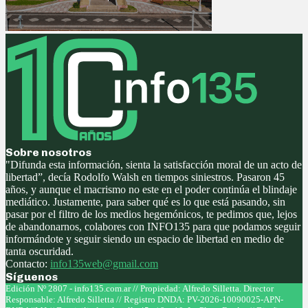
Sobre nosotros
"Difunda esta información, sienta la satisfacción moral de un acto de
libertad”, decía Rodolfo Walsh en tiempos siniestros. Pasaron 45
años, y aunque el macrismo no este en el poder continúa el blindaje
mediático. Justamente, para saber qué es lo que está pasando, sin
pasar por el filtro de los medios hegemónicos, te pedimos que, lejos
de abandonarnos, colabores con INFO135 para que podamos seguir
informándote y seguir siendo un espacio de libertad en medio de
tanta oscuridad.
Contacto:
info135web@gmail.com
Síguenos
Facebook
Twitter
Instagram
Youtube
Edición Nº 2807 - info135.com.ar // Propiedad: Alfredo Silletta. Director
Responsable: Alfredo Silletta // Registro DNDA: PV-2026-10090025-APN-