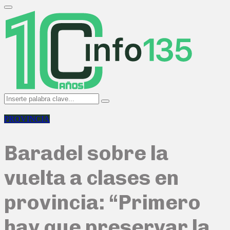
Search
for:
Primary
Menu
Search
Search
for:
PROVINCIA
Baradel sobre la
vuelta a clases en
provincia: “Primero
hay que preservar la