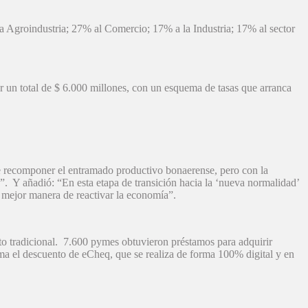
a Agroindustria; 27% al Comercio; 17% a la Industria; 17% al sector
 un total de $ 6.000 millones, con un esquema de tasas que arranca
de recomponer el entramado productivo bonaerense, pero con la
. Y añadió: “En esta etapa de transición hacia la ‘nueva normalidad’
a mejor manera de reactivar la economía”.
to tradicional. 7.600 pymes obtuvieron préstamos para adquirir
ma el descuento de eCheq, que se realiza de forma 100% digital y en