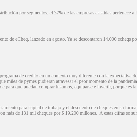
ribución por segmentos, el 37% de las empresas asistidas pertenece a l
ento de eCheq, lanzado en agosto. Ya se descontaron 14.000 echeqs por
 programa de crédito en un contexto muy diferente con la expectativa 
que miles de pymes pudieran atravesar el peor momento de la pandemia”
yme para que puedan comprar insumos, equiparse e invertir, porque es l
ciamiento para capital de trabajo y el descuento de cheques en su forma
aron más de 131 mil cheques por $ 19.200 millones. A estas cifras se su