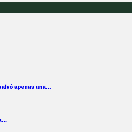
 salvó apenas una…
la…