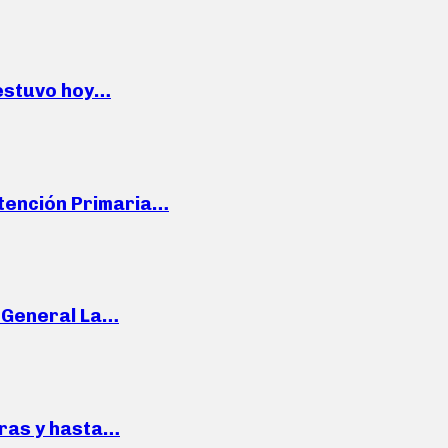
 estuvo hoy…
Atención Primaria…
e General La…
pras y hasta…