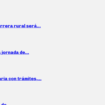
arrera rural será…
a jornada de…
aria con trámites,…
a de…