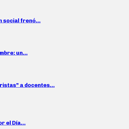
n social frenó…
iembre: un…
roristas” a docentes…
or el Día…