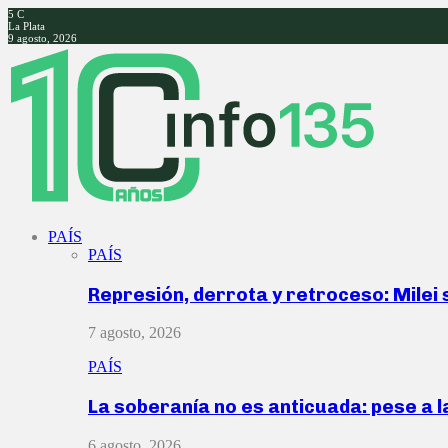
5
C
La Plata
9 agosto, 2026
Facebook
Twitter
Instagram
Youtube
PAÍS
PAÍS
Represión, derrota y retroceso: Milei
7 agosto, 2026
PAÍS
La soberanía no es anticuada: pese a 
6 agosto, 2026