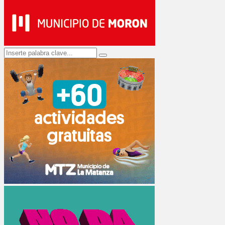
Search
Search
for: