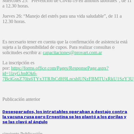
Miércoles 25: “Prevención de Covid-19 en ámbitos laborales”, de 11
a 12.30 horas.
Jueves 26: “Manejo del estrés para una vida saludable”, de 11 a
12.30 horas.
Es necesario tener en cuenta que la confirmación de asistencia está
sujeta a la disponibilidad de cupos. Para realizar consultas o
solicitudes escribir a:
capacitaciones@provart.com.ar
La inscripción es
por:
https://forms.office.com/Pages/ResponsePage.aspx?
id=1lzyGJmIOk6-
7BciGsxZ70ix6TYx3TRJhCdH9LncshlUNzFBMTUxRkU1SzY3U
Publicación anterior
Desesperados, los intratables operaban a destajo contra
la vacuna rusa pero Ernestina se les plantó a los gorilas y
se las clavó al ángulo
siguiente Publicación