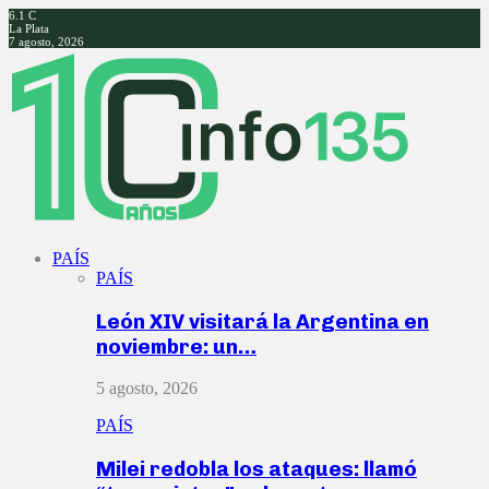
6.1
C
La Plata
7 agosto, 2026
Facebook
Twitter
Instagram
Youtube
PAÍS
PAÍS
León XIV visitará la Argentina en
noviembre: un…
5 agosto, 2026
PAÍS
Milei redobla los ataques: llamó