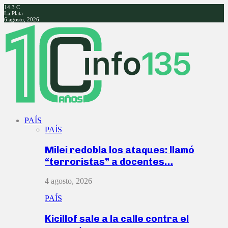
14.3
C
La Plata
6 agosto, 2026
Facebook
Twitter
Instagram
Youtube
PAÍS
PAÍS
Milei redobla los ataques: llamó
“terroristas” a docentes…
4 agosto, 2026
PAÍS
Kicillof sale a la calle contra el