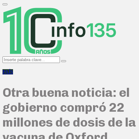
Search
for:
Primary
Menu
Search
Search
for:
PAÍS
Otra buena noticia: el
gobierno compró 22
millones de dosis de la
vacuna de Oxford