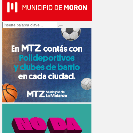
Search
Search
for: