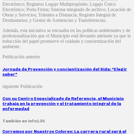
Electrónico; Registros Legajo Multipropósito; Legajo Único
Electrónico; Porta Firma; Sistema integrado de archivo; Locación de
Obras y Servicios; Trámites a Distancia; Registro Integral de
Destinatarios; y Gestor de Asistencias y Transferencias.
Además, esta iniciativa se encuadra en las políticas ambientales y de
profesionalización que el Municipio está llevando adelante ya que la
reducción del papel promueve el cuidado y concientización del
ambiente.
Publicación anterior
Jornada de Prevención y concientización del Sida: “Elegir
saber”
siguiente Publicación
Con su Centro Especializado de Referencia, el Municipio
trabaja en la prevención y el tratamiento integral de la
enfermedad
También en info135
Corremos por Nuestros Colores: La carrera rural será el