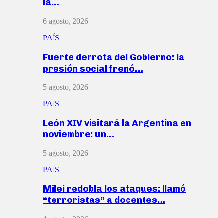
la…
6 agosto, 2026
PAÍS
Fuerte derrota del Gobierno: la
presión social frenó…
5 agosto, 2026
PAÍS
León XIV visitará la Argentina en
noviembre: un…
5 agosto, 2026
PAÍS
Milei redobla los ataques: llamó
“terroristas” a docentes…