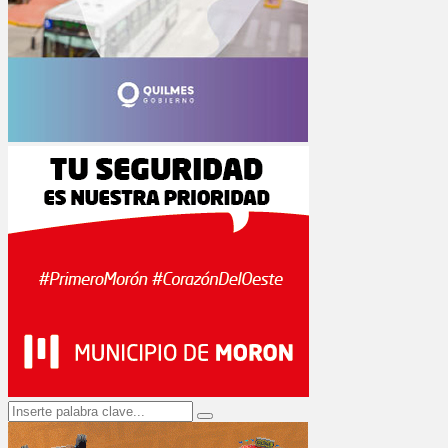
Search
Search
for: