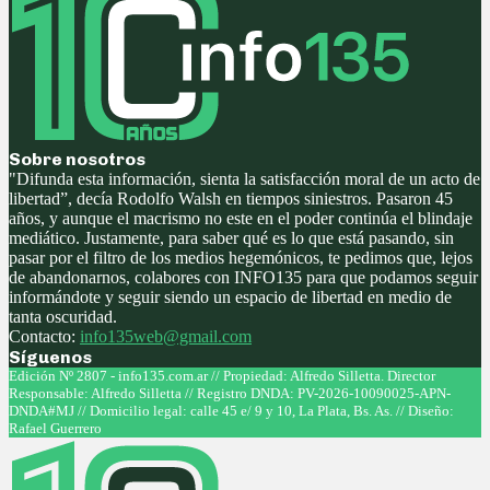
Sobre nosotros
"Difunda esta información, sienta la satisfacción moral de un acto de
libertad”, decía Rodolfo Walsh en tiempos siniestros. Pasaron 45
años, y aunque el macrismo no este en el poder continúa el blindaje
mediático. Justamente, para saber qué es lo que está pasando, sin
pasar por el filtro de los medios hegemónicos, te pedimos que, lejos
de abandonarnos, colabores con INFO135 para que podamos seguir
informándote y seguir siendo un espacio de libertad en medio de
tanta oscuridad.
Contacto:
info135web@gmail.com
Síguenos
Facebook
Twitter
Instagram
Youtube
Edición Nº 2807 - info135.com.ar // Propiedad: Alfredo Silletta. Director
Responsable: Alfredo Silletta // Registro DNDA: PV-2026-10090025-APN-
DNDA#MJ // Domicilio legal: calle 45 e/ 9 y 10, La Plata, Bs. As. // Diseño:
Rafael Guerrero