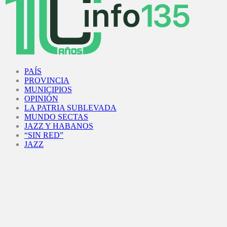
Facebook
Twitter
Instagram
Youtube
PAÍS
PROVINCIA
MUNICIPIOS
OPINIÓN
LA PATRIA SUBLEVADA
MUNDO SECTAS
JAZZ Y HABANOS
“SIN RED”
JAZZ