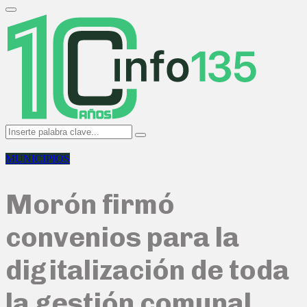
Search
for:
Primary
Menu
Search
Search
for:
MUNICIPIOS
Morón firmó
convenios para la
digitalización de toda
la gestión comunal