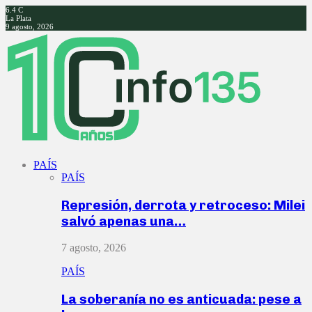
6.4
C
La Plata
9 agosto, 2026
Facebook
Twitter
Instagram
Youtube
PAÍS
PAÍS
Represión, derrota y retroceso: Milei
salvó apenas una…
7 agosto, 2026
PAÍS
La soberanía no es anticuada: pese a