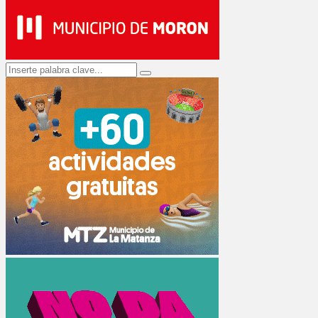
Search
Search
for: