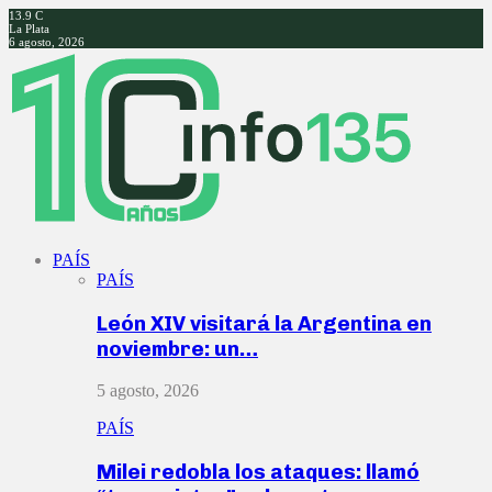
13.9
C
La Plata
6 agosto, 2026
Facebook
Twitter
Instagram
Youtube
PAÍS
PAÍS
León XIV visitará la Argentina en
noviembre: un…
5 agosto, 2026
PAÍS
Milei redobla los ataques: llamó