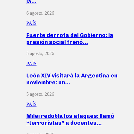
la…
6 agosto, 2026
PAÍS
Fuerte derrota del Gobierno: la
presión social frenó…
5 agosto, 2026
PAÍS
León XIV visitará la Argentina en
noviembre: un…
5 agosto, 2026
PAÍS
Milei redobla los ataques: llamó
“terroristas” a docentes…