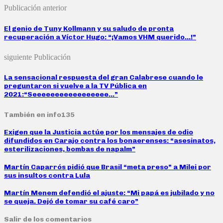
Publicación anterior
El genio de Tuny Kollmann y su saludo de pronta
recuperación a Víctor Hugo: “¡Vamos VHM querido…!”
siguiente Publicación
La sensacional respuesta del gran Calabrese cuando le
preguntaron si vuelve a la TV Pública en
2021:“Seeeeeeeeeeeeeeeee…”
También en info135
Exigen que la Justicia actúe por los mensajes de odio
difundidos en Carajo contra los bonaerenses: “asesinatos,
esterilizaciones, bombas de napalm”
Martín Caparrós pidió que Brasil “meta preso” a Milei por
sus insultos contra Lula
Martín Menem defendió el ajuste: “Mi papá es jubilado y no
se queja. Dejó de tomar su café caro”
Salir de los comentarios