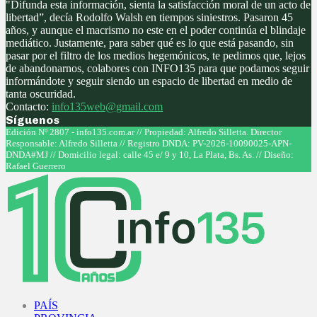
"Difunda esta información, sienta la satisfacción moral de un acto de
libertad”, decía Rodolfo Walsh en tiempos siniestros. Pasaron 45
años, y aunque el macrismo no este en el poder continúa el blindaje
mediático. Justamente, para saber qué es lo que está pasando, sin
pasar por el filtro de los medios hegemónicos, te pedimos que, lejos
de abandonarnos, colabores con INFO135 para que podamos seguir
informándote y seguir siendo un espacio de libertad en medio de
tanta oscuridad.
Contacto:
info135web@gmail.com
Síguenos
Facebook
Twitter
Instagram
Youtube
Edición Nº 2807 - info135.com.ar // Propiedad: Alfredo Silletta. Director
Responsable: Alfredo Silletta // Registro DNDA: PV-2026-10090025-APN-
DNDA#MJ // Domicilio legal: calle 45 e/ 9 y 10, La Plata, Bs. As. // Diseño:
Rafael Guerrero
Facebook
Twitter
Instagram
Youtube
PAÍS