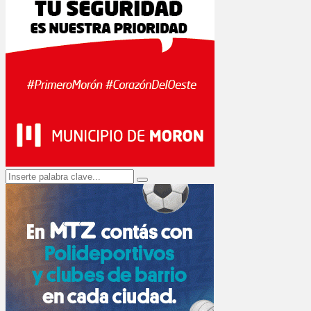
Search
Search
for: