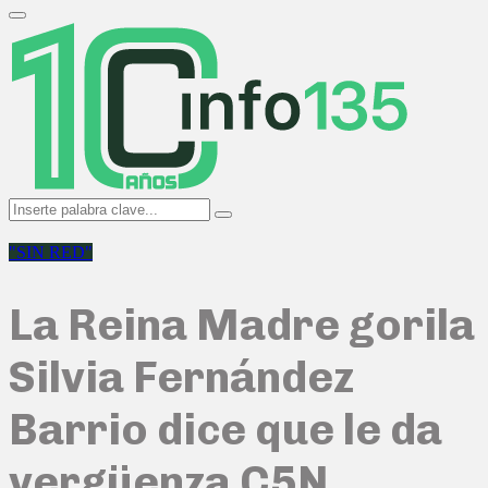
Search
for:
Primary
Menu
Search
Search
for:
"SIN RED"
La Reina Madre gorila
Silvia Fernández
Barrio dice que le da
vergüenza C5N