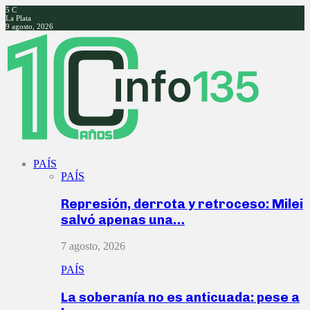
5
C
La Plata
9 agosto, 2026
Facebook
Twitter
Instagram
Youtube
PAÍS
PAÍS
Represión, derrota y retroceso: Milei
salvó apenas una…
7 agosto, 2026
PAÍS
La soberanía no es anticuada: pese a