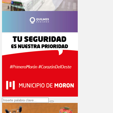
Search
Search
for: