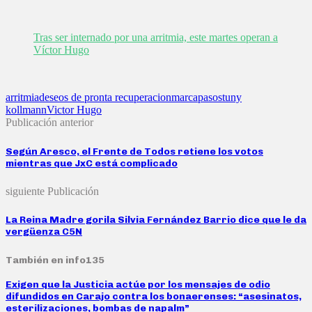
Tras ser internado por una arritmia, este martes operan a
Víctor Hugo
arritmia
deseos de pronta recuperacion
marcapasos
tuny
kollmann
Victor Hugo
Publicación anterior
Según Aresco, el Frente de Todos retiene los votos
mientras que JxC está complicado
siguiente Publicación
La Reina Madre gorila Silvia Fernández Barrio dice que le da
vergüenza C5N
También en info135
Exigen que la Justicia actúe por los mensajes de odio
difundidos en Carajo contra los bonaerenses: “asesinatos,
esterilizaciones, bombas de napalm”