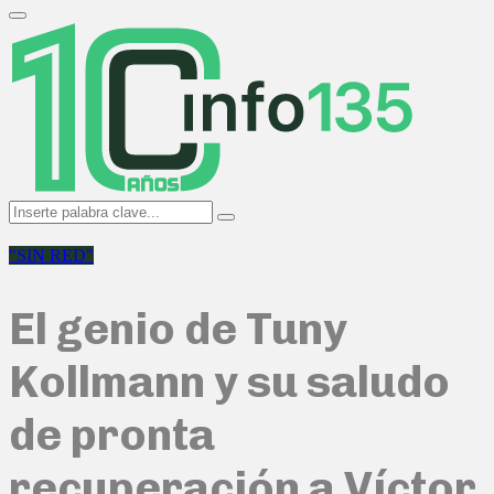
Search
for:
Primary
Menu
Search
Search
for:
"SIN RED"
El genio de Tuny
Kollmann y su saludo
de pronta
recuperación a Víctor