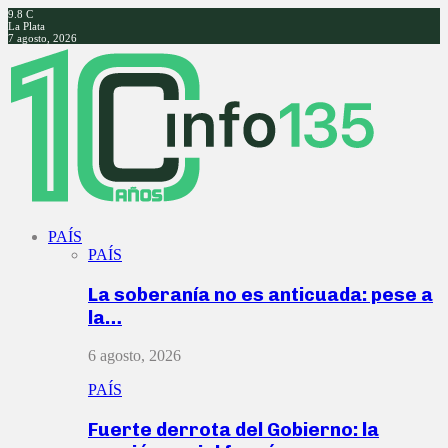
9.8
C
La Plata
7 agosto, 2026
Facebook
Twitter
Instagram
Youtube
PAÍS
PAÍS
La soberanía no es anticuada: pese a
la…
6 agosto, 2026
PAÍS
Fuerte derrota del Gobierno: la