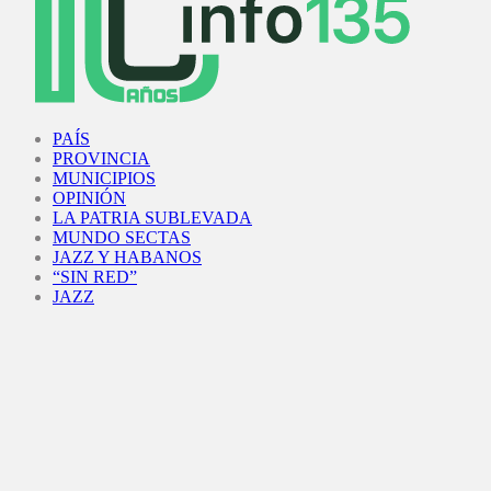
Facebook
Twitter
Instagram
Youtube
PAÍS
PROVINCIA
MUNICIPIOS
OPINIÓN
LA PATRIA SUBLEVADA
MUNDO SECTAS
JAZZ Y HABANOS
“SIN RED”
JAZZ