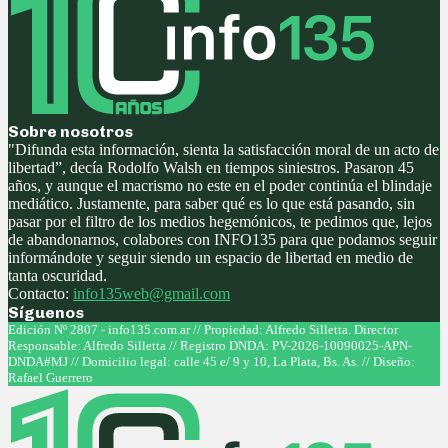
Sobre nosotros
"Difunda esta información, sienta la satisfacción moral de un acto de
libertad”, decía Rodolfo Walsh en tiempos siniestros. Pasaron 45
años, y aunque el macrismo no este en el poder continúa el blindaje
mediático. Justamente, para saber qué es lo que está pasando, sin
pasar por el filtro de los medios hegemónicos, te pedimos que, lejos
de abandonarnos, colabores con INFO135 para que podamos seguir
informándote y seguir siendo un espacio de libertad en medio de
tanta oscuridad.
Contacto:
info135web@gmail.com
Síguenos
Facebook
Twitter
Instagram
Youtube
Edición Nº 2807 - info135.com.ar // Propiedad: Alfredo Silletta. Director
Responsable: Alfredo Silletta // Registro DNDA: PV-2026-10090025-APN-
DNDA#MJ // Domicilio legal: calle 45 e/ 9 y 10, La Plata, Bs. As. // Diseño:
Rafael Guerrero