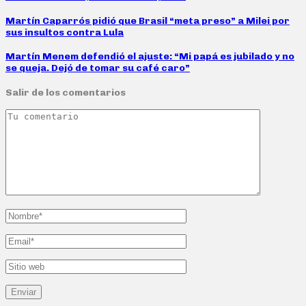
Martín Caparrós pidió que Brasil “meta preso” a Milei por
sus insultos contra Lula
Martín Menem defendió el ajuste: “Mi papá es jubilado y no
se queja. Dejó de tomar su café caro”
Salir de los comentarios