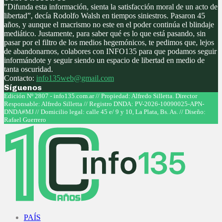
"Difunda esta información, sienta la satisfacción moral de un acto de
libertad”, decía Rodolfo Walsh en tiempos siniestros. Pasaron 45
años, y aunque el macrismo no este en el poder continúa el blindaje
mediático. Justamente, para saber qué es lo que está pasando, sin
pasar por el filtro de los medios hegemónicos, te pedimos que, lejos
de abandonarnos, colabores con INFO135 para que podamos seguir
informándote y seguir siendo un espacio de libertad en medio de
tanta oscuridad.
Contacto:
info135web@gmail.com
Síguenos
Facebook
Twitter
Instagram
Youtube
Edición Nº 2807 - info135.com.ar // Propiedad: Alfredo Silletta. Director
Responsable: Alfredo Silletta // Registro DNDA: PV-2026-10090025-APN-
DNDA#MJ // Domicilio legal: calle 45 e/ 9 y 10, La Plata, Bs. As. // Diseño:
Rafael Guerrero
Facebook
Twitter
Instagram
Youtube
PAÍS