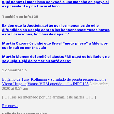
¡Qué pena!: El macrismo convocó a una marcha en apoyo al
ex presidente y no fue ni el loro
También en info135
Exigen que la Justicia actúe por los mensajes de odio
difundidos en Carajo contra los bonaerenses: “asesinatos,
esterilizaciones, bombas de napalm”
Martín Caparrós pidió que Brasil “meta preso” a Milei por
sus insultos contra Lula
Martín Menem defendió el ajuste: “Mi papá es jubilado y no
se queja. Dejó de tomar su café caro”
1 comentario
El genio de Tuny Kollmann y su saludo de pronta recuperación a
Víctor Hugo: “¡Vamos VHM querido…!” - INFO135
8 diciembre,
2020 at 9:57 am
[…] Tras ser internado por una arritmia, este martes… […]
Respuesta
Salir de los comentarios