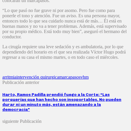
colocarán un marcapasos.
“Lo que pasó no fue grave ni por asomo. Pero fue como para
ponerle el tono y atención. Fue un aviso. Es una persona mayor,
entonces todo lo que sea cuidarlo nunca está de más… Él está en
buenas manos y no va a tener problemas. Además, está supervisado
por su propio médico. Está todo muy bien”, aseguró el hermano del
conductor.
La cirugía requiere una leve sedación y es ambulatoria, por lo que
dependiendo del horario en el que sea realizada Víctor Hugo podrá
regresar a su casa el mismo martes, o en todo caso el miércoles.
arritmia
intervención quirurgica
marcapasos
vhm
Publicación anterior
Harto, Ramos Padilla prendió fuego a la Corte: “Las
porquerías que han hecho son insoportables. No pueden
durar ni un minuto más, están amenazando a la
democracia”
siguiente Publicación