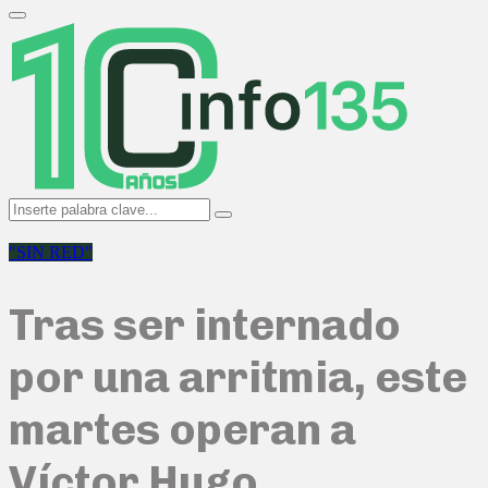
Search
for:
Primary
Menu
Search
Search
for:
"SIN RED"
Tras ser internado
por una arritmia, este
martes operan a
Víctor Hugo