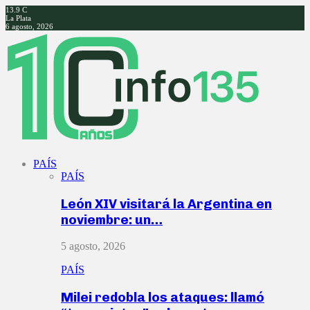
13.9
C
La Plata
6 agosto, 2026
Facebook
Twitter
Instagram
Youtube
PAÍS
PAÍS
León XIV visitará la Argentina en
noviembre: un…
5 agosto, 2026
PAÍS
Milei redobla los ataques: llamó