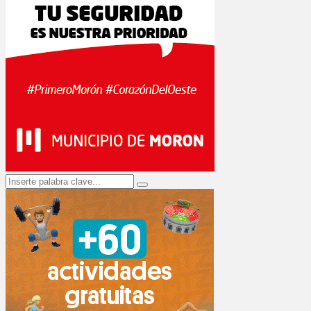
Search
Search
for: