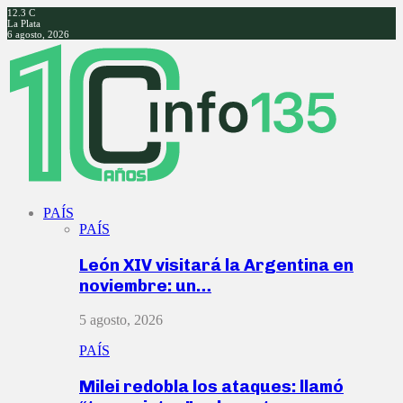
12.3
C
La Plata
6 agosto, 2026
Facebook
Twitter
Instagram
Youtube
PAÍS
PAÍS
León XIV visitará la Argentina en
noviembre: un…
5 agosto, 2026
PAÍS
Milei redobla los ataques: llamó