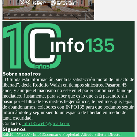
Sobre nosotros
"Difunda esta información, sienta la satisfacción moral de un acto de
libertad”, decía Rodolfo Walsh en tiempos siniestros. Pasaron 45
años, y aunque el macrismo no este en el poder continúa el blindaje
mediático. Justamente, para saber qué es lo que está pasando, sin
pasar por el filtro de los medios hegemónicos, te pedimos que, lejos
de abandonarnos, colabores con INFO135 para que podamos seguir
informándote y seguir siendo un espacio de libertad en medio de
tanta oscuridad.
Contacto:
info135web@gmail.com
Síguenos
Facebook
Twitter
Instagram
Youtube
Edición Nº 2807 - info135.com.ar // Propiedad: Alfredo Silletta. Director