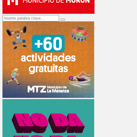
Search
Search
for: