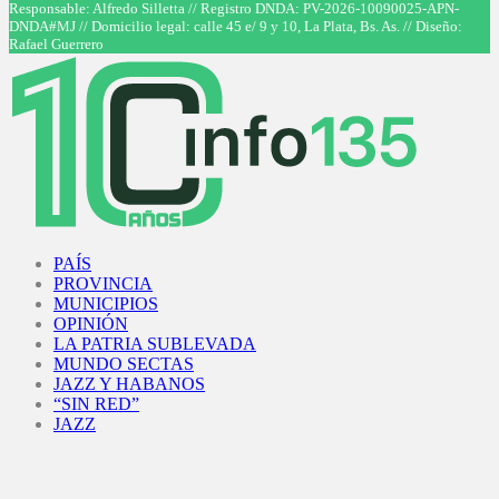
Responsable: Alfredo Silletta // Registro DNDA: PV-2026-10090025-APN-
DNDA#MJ // Domicilio legal: calle 45 e/ 9 y 10, La Plata, Bs. As. // Diseño:
Rafael Guerrero
Facebook
Twitter
Instagram
Youtube
PAÍS
PROVINCIA
MUNICIPIOS
OPINIÓN
LA PATRIA SUBLEVADA
MUNDO SECTAS
JAZZ Y HABANOS
“SIN RED”
JAZZ