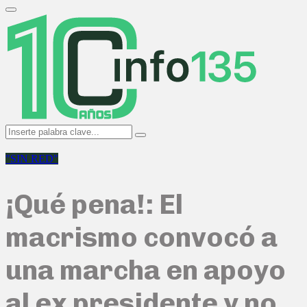
Search
for:
Primary
Menu
Search
Search
for:
"SIN RED"
¡Qué pena!: El
macrismo convocó a
una marcha en apoyo
al ex presidente y no