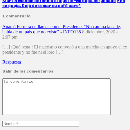
Martín Menem defendió el ajuste: “Mi papá es jubilado y no
se queja. Dejó de tomar su café caro”
1 comentario
Anamá Ferreira en llamas con el Presidente: "No camina la calle,
habla de un país que no existe" - INFO135
8 diciembre, 2020 at
2:07 pm
[…] ¡Qué pena!: El macrismo convocó a una marcha en apoyo al ex
presidente y no fue ni el loro […]
Respuesta
Salir de los comentarios