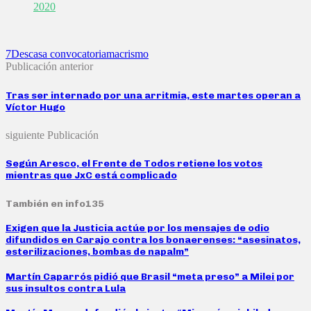
2020
7D
escasa convocatoria
macrismo
Publicación anterior
Tras ser internado por una arritmia, este martes operan a
Víctor Hugo
siguiente Publicación
Según Aresco, el Frente de Todos retiene los votos
mientras que JxC está complicado
También en info135
Exigen que la Justicia actúe por los mensajes de odio
difundidos en Carajo contra los bonaerenses: “asesinatos,
esterilizaciones, bombas de napalm”
Martín Caparrós pidió que Brasil “meta preso” a Milei por
sus insultos contra Lula