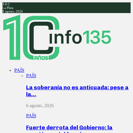
9.8
C
La Plata
8 agosto, 2026
Facebook
Twitter
Instagram
Youtube
PAÍS
PAÍS
La soberanía no es anticuada: pese a
la…
6 agosto, 2026
PAÍS
Fuerte derrota del Gobierno: la