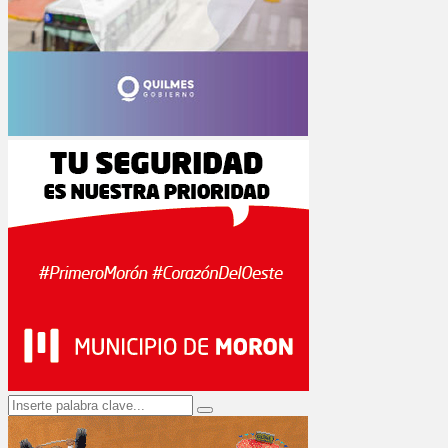
Search
Search
for: