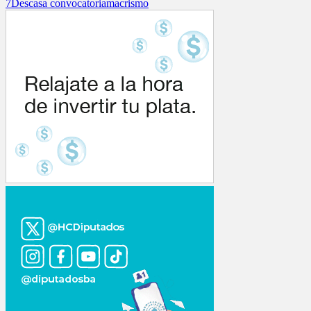
7D
escasa convocatoria
macrismo