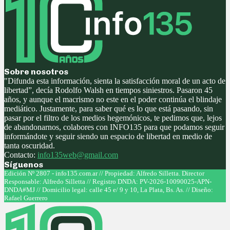
Sobre nosotros
"Difunda esta información, sienta la satisfacción moral de un acto de
libertad”, decía Rodolfo Walsh en tiempos siniestros. Pasaron 45
años, y aunque el macrismo no este en el poder continúa el blindaje
mediático. Justamente, para saber qué es lo que está pasando, sin
pasar por el filtro de los medios hegemónicos, te pedimos que, lejos
de abandonarnos, colabores con INFO135 para que podamos seguir
informándote y seguir siendo un espacio de libertad en medio de
tanta oscuridad.
Contacto:
info135web@gmail.com
Síguenos
Facebook
Twitter
Instagram
Youtube
Edición Nº 2807 - info135.com.ar // Propiedad: Alfredo Silletta. Director
Responsable: Alfredo Silletta // Registro DNDA: PV-2026-10090025-APN-
DNDA#MJ // Domicilio legal: calle 45 e/ 9 y 10, La Plata, Bs. As. // Diseño:
Rafael Guerrero