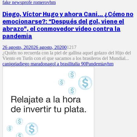
fake news
profe romero
vhm
Diego, Víctor Hugo y ahora Cani… ¿Cómo no
emocionarse?: “Después del gol, viene el
abrazo”, el conmovedor video contra la
pandemia
26 agosto, 2020
26 agosto, 2020
0
1217
¿Quién no recuerda con la piel de gallina aquel golazo del Hijo del
Viento en Turín con el que sacamos a los brasileros del Mundial...
caniggia
diego maradona
gol a brasil
italia 90
Pandemia
vhm