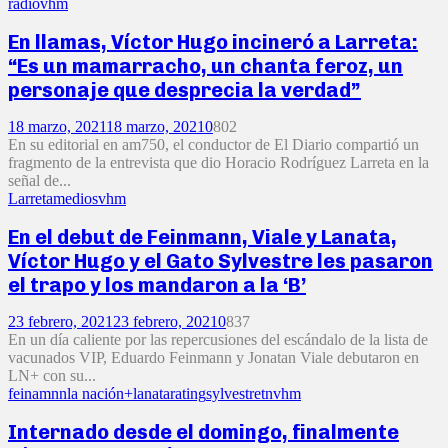
radio
vhm
En llamas, Víctor Hugo incineró a Larreta:
“Es un mamarracho, un chanta feroz, un
personaje que desprecia la verdad”
18 marzo, 2021
18 marzo, 2021
0
802
En su editorial en am750, el conductor de El Diario compartió un
fragmento de la entrevista que dio Horacio Rodríguez Larreta en la
señal de...
Larreta
medios
vhm
En el debut de Feinmann, Viale y Lanata,
Víctor Hugo y el Gato Sylvestre les pasaron
el trapo y los mandaron a la ‘B’
23 febrero, 2021
23 febrero, 2021
0
837
En un día caliente por las repercusiones del escándalo de la lista de
vacunados VIP, Eduardo Feinmann y Jonatan Viale debutaron en
LN+ con su...
feinamnn
la nación+
lanata
rating
sylvestre
tn
vhm
Internado desde el domingo, finalmente