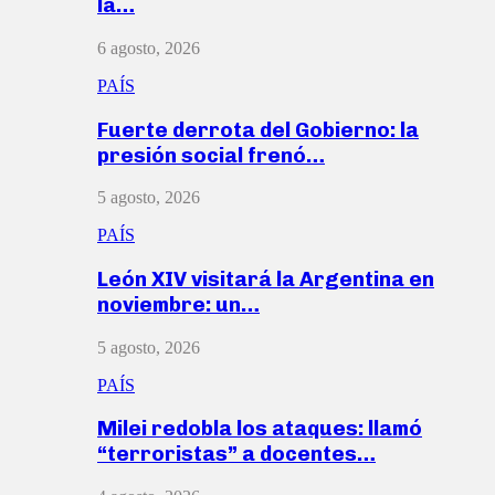
la…
6 agosto, 2026
PAÍS
Fuerte derrota del Gobierno: la
presión social frenó…
5 agosto, 2026
PAÍS
León XIV visitará la Argentina en
noviembre: un…
5 agosto, 2026
PAÍS
Milei redobla los ataques: llamó
“terroristas” a docentes…