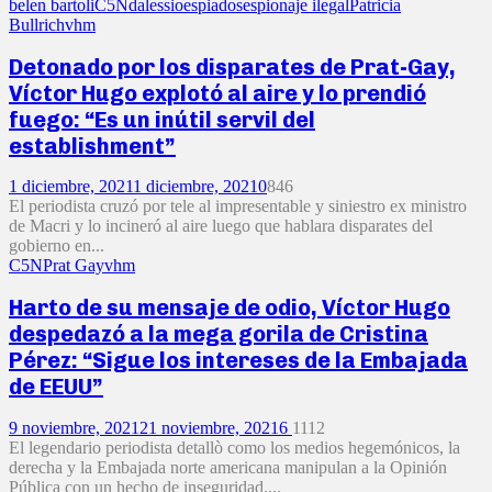
belen bartoli
C5N
dalessio
espiados
espionaje ilegal
Patricia
Bullrich
vhm
Detonado por los disparates de Prat-Gay,
Víctor Hugo explotó al aire y lo prendió
fuego: “Es un inútil servil del
establishment”
1 diciembre, 2021
1 diciembre, 2021
0
846
El periodista cruzó por tele al impresentable y siniestro ex ministro
de Macri y lo incineró al aire luego que hablara disparates del
gobierno en...
C5N
Prat Gay
vhm
Harto de su mensaje de odio, Víctor Hugo
despedazó a la mega gorila de Cristina
Pérez: “Sigue los intereses de la Embajada
de EEUU”
9 noviembre, 2021
21 noviembre, 2021
6
1112
El legendario periodista detallò como los medios hegemónicos, la
derecha y la Embajada norte americana manipulan a la Opinión
Pública con un hecho de inseguridad....