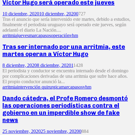
Víctor Hugo será operado este jueves
10 diciembre, 2020
10 diciembre, 2020
0
727
Tras el anuncio que sería intervenido este martes, debido a estudios,
finalmente el periodista uruguayo será operado este jueves, según
adelantó el diario La Nación....
arritmia
jueves
marcapasos
operación
vhm
Tras ser internado por una arritmia, este
martes operan a Víctor Hugo
8 diciembre, 2020
8 diciembre, 2020
1
1428
El periodista y conductor se encuentra internado desde el domingo
por complicaciones derivadas de una arritmia que sufre hace años.
El propio conductor anunció la...
arritmia
intervención quirurgica
marcapasos
vhm
Dando cátedra, el Profe Romero desmontó
las operaciones periodísticas contra el
gobierno en un imperdible show de fake
news
25 noviembre, 2020
25 noviembre, 2020
0
884