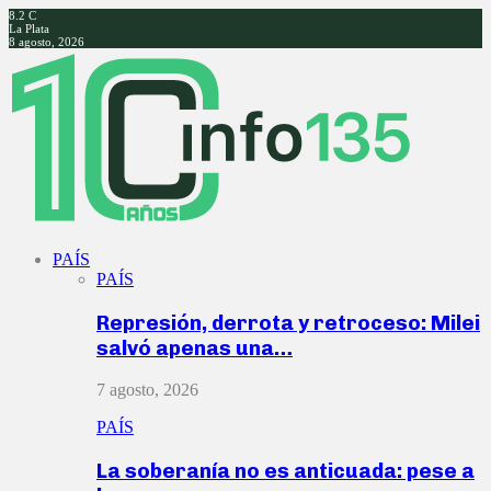
8.2
C
La Plata
8 agosto, 2026
Facebook
Twitter
Instagram
Youtube
PAÍS
PAÍS
Represión, derrota y retroceso: Milei
salvó apenas una…
7 agosto, 2026
PAÍS
La soberanía no es anticuada: pese a