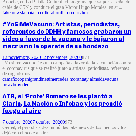
Anoche, en La Batalla Cultural, el programa que va por la señal de
cable de C5N y conduce el gran Víctor Hugo Morales, en su...
fake news
la batalla cultural
profe romero
vhm
#YoSiMeVacuno: Artistas, periodistas,
referentes de DDHH y famosos grabaron un
video a favor de la vacuna y le bajaron al
macrismo la opereta de un hondazo
12 noviembre, 2020
12 noviembre, 2020
0
873
“Yo si me vacuno” es una campaña a favor de la vacunación contra
el coronavirus que se realizó junto a artistas, periodistas, referentes
de organismos...
camaño
copani
grandinetti
mercedes moran
taty almeida
vacuna
rusa
vhm
video
ATR, el ‘Profe’ Romero se les plantó a
Clarín, La Nación e Infobae y los prendió
fuego al aire
7 octubre, 2020
7 octubre, 2020
0
973
Genial, el periodista desmintió las fake news de los medios y los
dejó con el ocote al aire ...