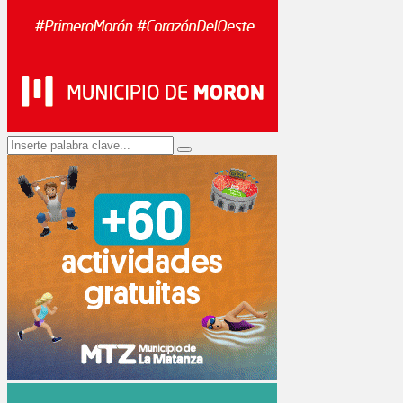
Search
Search
for: